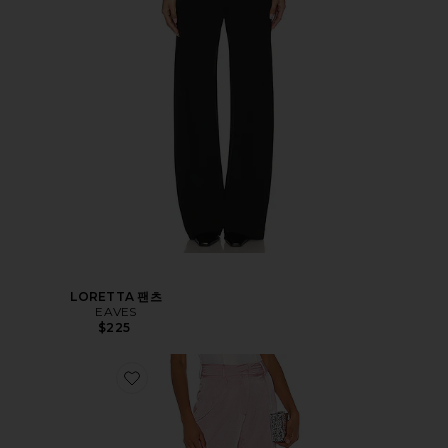
LORETTA 팬츠
EAVES
$225