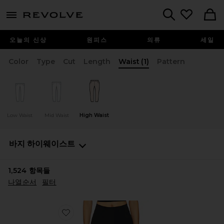
menu - shows more content
Revolve, Apparel & Fashion
Search
오늘의 신상
원피스
의류
세일
Color
Type
Cut
Length
Waist
(1)
Pattern
Low Waist
Mid Waist
High Waist
바지
하이웨이스트
1,524
항목들
나열순서
필터