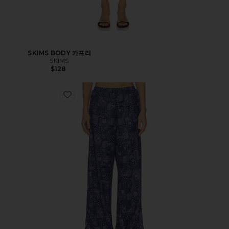
SKIMS BODY 카프리
SKIMS
$128