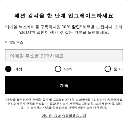
CLOSE MODAL
패션 감각을 한 단계 업그레이드하세요
이메일 뉴스레터를 구독하시면
10% 할인*
혜택을 드립니다. 스타
일리시한 절친이 생긴 것 같은 기분을 느껴보세요.
이메일 주소
여성
남성
둘 다
계속
'계속'을 클릭하시면 신상품, 할인 및 프로모션에 대한 뉴스레터를 수신하는 데 동의하게 됩
TALITHA 팬츠
니다. 언제든지 구독을 취소할 수 있습니다. 보기
개인정보 처리방침
. 보기
제한 사항
. 캘리
MORE TO COME
포니아 소비자는 다음을 참조하세요
재정적 인센티브에 대한 공지.
.
$58
아니요, 그냥 쇼핑하겠습니다