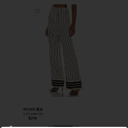
ROSIE 팬츠
L'Academie
$218