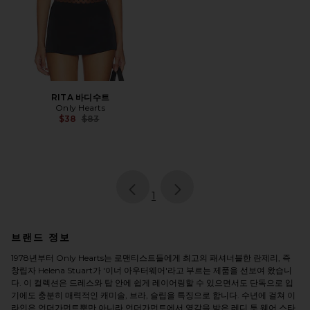
RITA 바디수트
Only Hearts
Previous price:
$38
$83
page
of 1, currently selected
1
브랜드 정보
1978년부터 Only Hearts는 로맨티스트들에게 최고의 패셔너블한 란제리, 즉
창립자 Helena Stuart가 '이너 아우터웨어'라고 부르는 제품을 선보여 왔습니
다. 이 컬렉션은 드레스와 탑 안에 쉽게 레이어링할 수 있으면서도 단독으로 입
기에도 충분히 매력적인 캐미솔, 브라, 슬립을 특징으로 합니다. 수년에 걸쳐 이
라인은 언더가먼트뿐만 아니라 언더가먼트에서 영감을 받은 레디 투 웨어 스타