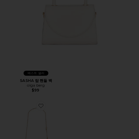
베스트 셀러
SASHA 탑 핸들 백
olga berg
$99
Favorite Naomi Pleated Clutch