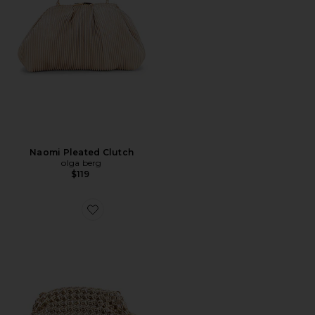
Naomi Pleated Clutch
olga berg
$119
Favorite EVERLY 손으로 짠 클러치