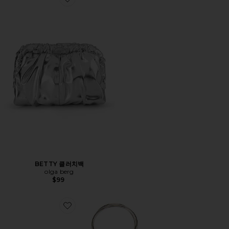
Favorite BETTY 클러치백
BETTY 클러치백
olga berg
$99
Favorite ELLIE 백