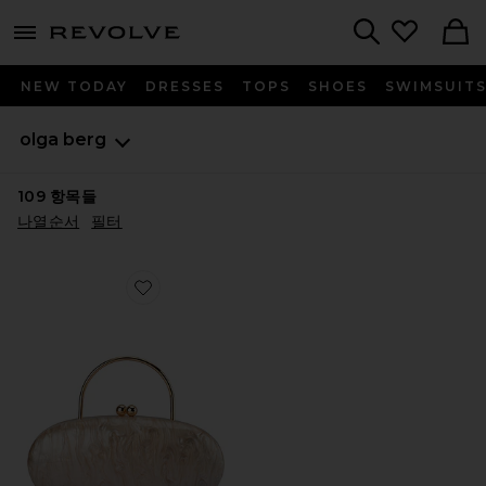
menu - shows more content
Revolve, Apparel & Fashion
Search
NEW TODAY
DRESSES
TOPS
SHOES
SWIMSUIT
olga berg
109
항목들
나열순서
필터
Favorite IMELDA 탑 핸들 백