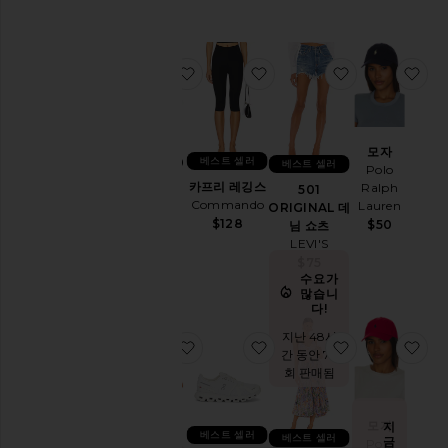
트
레
이
찜상품GEL-1130 스니커즈
찜상품카프리 레깅스
찜상품501 OR
찜
닝
복
핸
드
모자
베스트 셀러
백
GEL-1130
베스트 셀러
Polo
스니커즈
카프리 레깅스
Ralph
뷰
501
Asics
Commando
Lauren
ORIGINAL 데
티
$100
$128
$50
님 쇼츠
BlackOwned
LEVI'S
$75
데
수요가
님
많습니
다!
원
피
지난 48시
찜상품PURR 비타민 구미
찜상품CLOUD 6 스니커즈
찜상품BLYTH
찜
스
간 동안 73
회 판매됨
홈
재
킷
모자
지
베스트 셀러
PURR 비
베스트 셀러
&
금
Polo