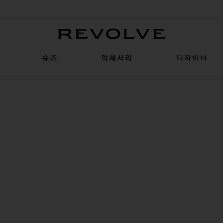
Revolve
슈즈
악세서리
디자이너
구미
R LONG 반바지
상품PARKER 빈티지 컷오프 숏츠