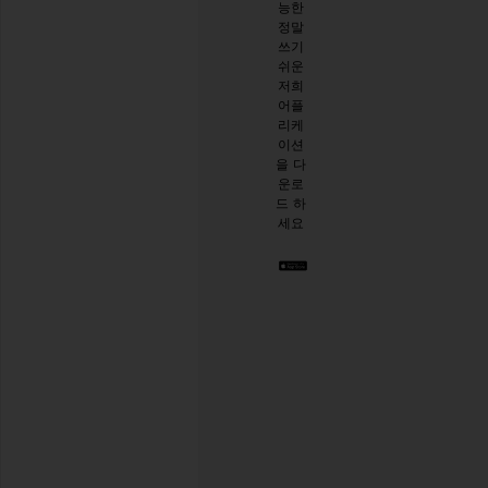
능한
면
설문
정말
10%
시작
쓰기
할인
하기
쉬운
받기
.
저희
스타
어플
일리
리케
시한
이션
절친
을 다
이 생
운로
긴 것
드 하
같아
세요
요. 언
제든
지 탈
퇴하
실 수
있습
니다.
Privacy Policy
이
메
일
회원가입
주
소