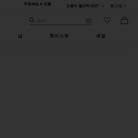
무료배송 & 반품
도움이 필요하세요?
로그인
펼치기 연락처
검색하기
즐겨찾기 아
검색
비주얼 서치
Ther
샵
핫리스트
세일