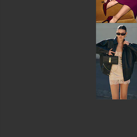
커
트
스
웨
터
&
니
트
맨
투
맨
셔
츠
&
후
디
수
영
복
&
커
버
업