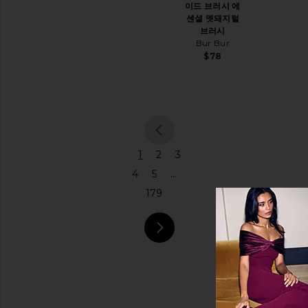
웨
이드 브러시 에
어
센셜 멧돼지털
브러시
바
Bur Bur
지
$78
폴
로
중
고
품
롬
previous page
1
2
3
퍼
셔
4
5
...
츠
179
슈
즈
쇼
next page
츠
스
키
스