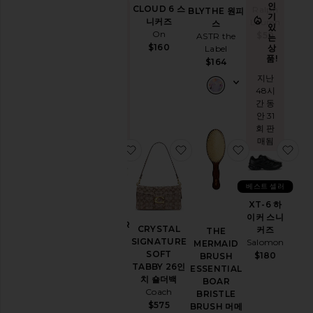
타민 구미
인
코
CLOUD 6 스
Ralph
BLYTHE 원피
기
Lemme
지
트
니커즈
Lauren
스
있
금
$30
On
$50
ASTR the
는
주
인
$160
상
Label
기
얼
품!
있
$164
리
는
지난
상
점
48시
품!
프
간 동
수
지난 48
안 31
트
시간 동
회 판
안 8회
가
매됨
찜상품XT-WHISPER 스니커즈
찜상품CRYSTAL SIGNATU
찜상품THE ME
찜상
판매됨
죽
란
베스트 셀러
제
리
XT-6 하
XT-
&
이커 스니
WHISPER
잠
CRYSTAL
커즈
THE
스니커즈
옷
SIGNATURE
Salomon
MERMAID
Salomon
SOFT
$180
라
BRUSH
$145
TABBY 26인
ESSENTIAL
운
치 숄더백
BOAR
지
Coach
BRISTLE
홈
$575
BRUSH 머메