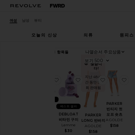
여성
남성
뷰티
오늘의 신상
의류
원피스
나열순서
89,401
항목들
모
수요가
보기
두
많습니
다!
보
지난 48시
기
찜상품SLEEP 비타민 구미
찜상품DEBLOAT 비타민 
찜상품PARKE
찜
간 동안 59
회 판매됨
카
테
베스트 셀러
고
PARKER
베스트 셀러
리
SLEEP 비
빈티지 컷
타민 구미
DEBLOAT
오프 숏츠
PARKER
액
Lemme
비타민 구미
AGOLDE
LONG 반바지
세
$30
Lemme
$158
AGOLDE
서
$30
$158
리