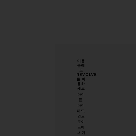
당신
개선
이동
의 스
할 수
중에
타일
있도
도
을 한
록 도
REVOLVE
층 업
와주
를 이
그레
세요
용하
이드
세요
오늘
하세
아이
방문
요
폰,
에 대
아이
이메
한 설
패드,
일 뉴
문 조
안드
스레
사를
로이
터를
해주
드에
구독
세요
서 가
하시