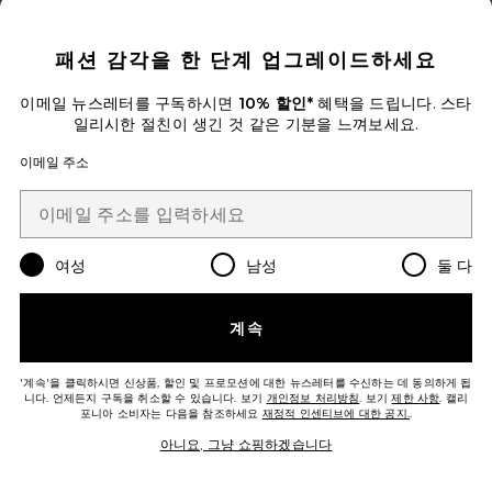
CLOSE MODAL
Favorite 플립 플랍
패션 감각을 한 단계 업그레이드하세요
이메일 뉴스레터를 구독하시면
10% 할인*
혜택을 드립니다. 스타
일리시한 절친이 생긴 것 같은 기분을 느껴보세요.
이메일 주소
여성
남성
둘 다
지금 트렌딩!
계속
29 최근 판매됨
'계속'을 클릭하시면 신상품, 할인 및 프로모션에 대한 뉴스레터를 수신하는 데 동의하게 됩
플립 플랍
니다. 언제든지 구독을 취소할 수 있습니다. 보기
개인정보 처리방침
. 보기
제한 사항
. 캘리
TKEES
포니아 소비자는 다음을 참조하세요
재정적 인센티브에 대한 공지.
.
$65
아니요, 그냥 쇼핑하겠습니다