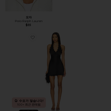
모자
Polo Ralph Lauren
$55
Favorite STARS ALIGN 원피스
수요가 많습니다!
100+ 최근 판매됨