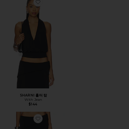
Favorite SHARNI 홀터 탑
SHARNI 홀터 탑
With Jean
$144
Favorite SHARNI 미디 스커트