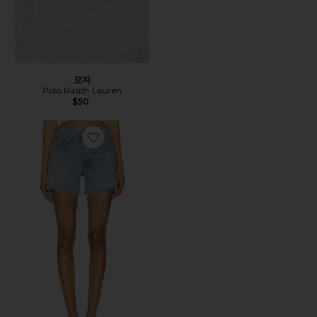
모자
Polo Ralph Lauren
$50
Favorite PARKER 반바지