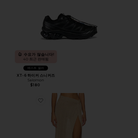
수요가 많습니다!
40 최근 판매됨
베스트 셀러
XT-6 하이커 스니커즈
Salomon
$180
Favorite HEART OF GOLD 스커트