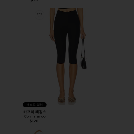
Favorite 카프리 레깅스
베스트 셀러
카프리 레깅스
Commando
$128