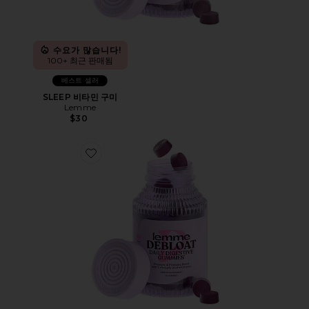
수요가 많습니다!
100+ 최근 판매됨
베스트 셀러
SLEEP 비타민 구미
Lemme
$30
Favorite DEBLOAT 비타민 구미