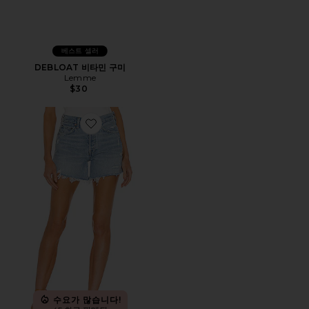
베스트 셀러
DEBLOAT 비타민 구미
Lemme
$30
Favorite PARKER LONG 반바지
수요가 많습니다!