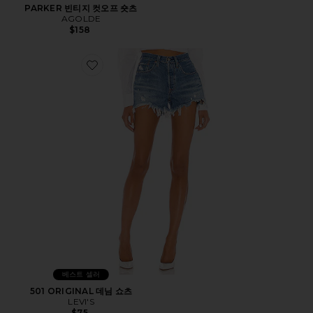
PARKER 빈티지 컷오프 숏츠
AGOLDE
$158
Favorite 501 ORIGINAL 데님 쇼츠
베스트 셀러
501 ORIGINAL 데님 쇼츠
LEVI'S
$75