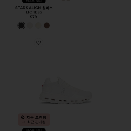
베스트 셀러
STARS ALIGN 원피스
LIONESS
$79
Favorite CLOUDNOVA 2 스니커즈
지금 트렌딩!
26 최근 판매됨
베스트 셀러