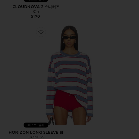
CLOUDNOVA 2 스니커즈
On
$170
Favorite HORIZON LONG SLEEVE 탑
베스트 셀러
HORIZON LONG SLEEVE 탑
LIONESS