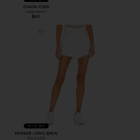
CHAYA 카프리
superdown
$60
Favorite PARKER LONG 반바지
베스트 셀러
PARKER LONG 반바지
AGOLDE