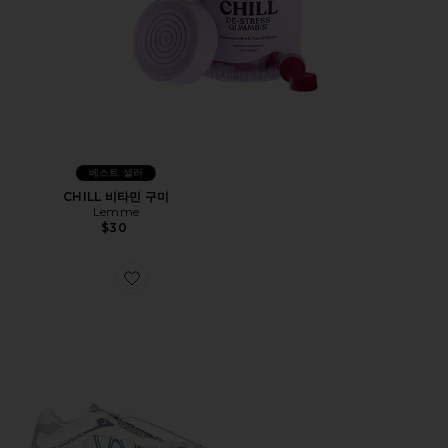
베스트 셀러
CHILL 비타민 구미
Lemme
$30
Favorite XT-WHISPER 스니커즈