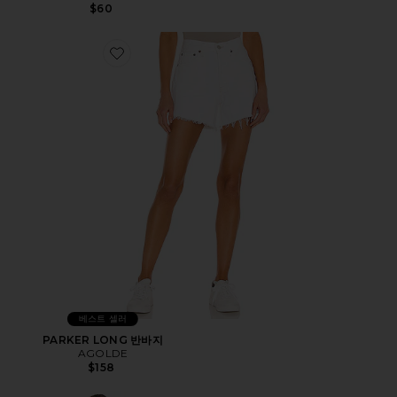
$60
Favorite PARKER LONG 반바지
베스트 셀러
PARKER LONG 반바지
AGOLDE
$158