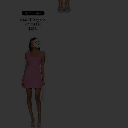
베스트 셀러
PARKER 반바지
AGOLDE
$148
Favorite TROMPE 미니 원피스