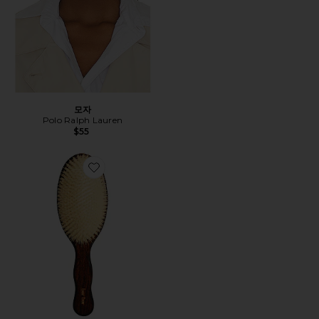
모자
Polo Ralph Lauren
$55
Favorite THE MERMAID BRUSH ESSENTIAL BO