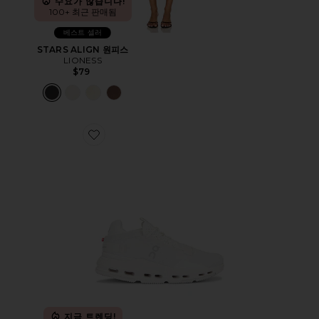
수요가 많습니다!
100+ 최근 판매됨
베스트 셀러
STARS ALIGN 원피스
LIONESS
$79
Favorite CLOUDNOVA 2 스니커즈
지금 트렌딩!