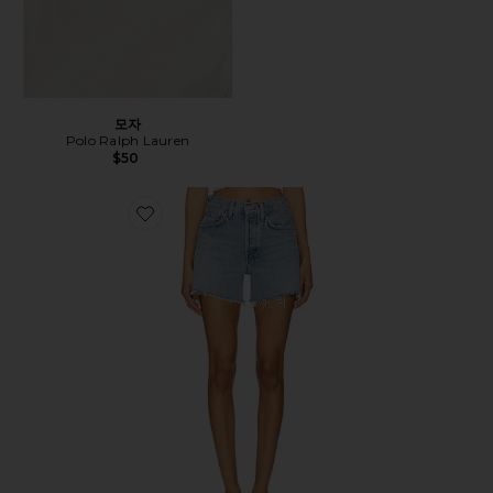
모자
Polo Ralph Lauren
$50
Favorite PARKER 반바지