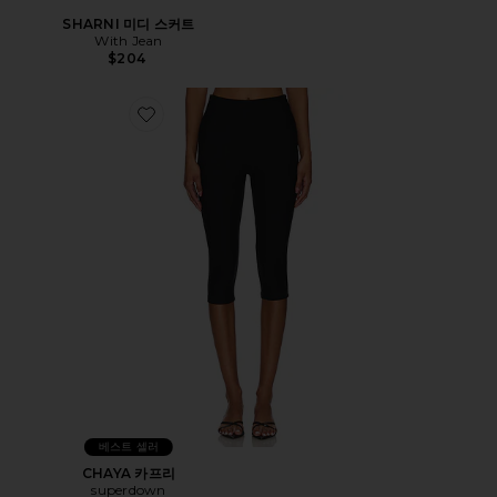
SHARNI 미디 스커트
With Jean
$204
Favorite CHAYA 카프리
베스트 셀러
CHAYA 카프리
superdown