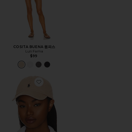
COSITA BUENA 원피스
Luli Fama
$99
Favorite 모자