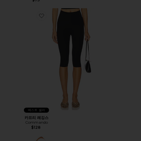
Favorite 카프리 레깅스
베스트 셀러
카프리 레깅스
Commando
$128