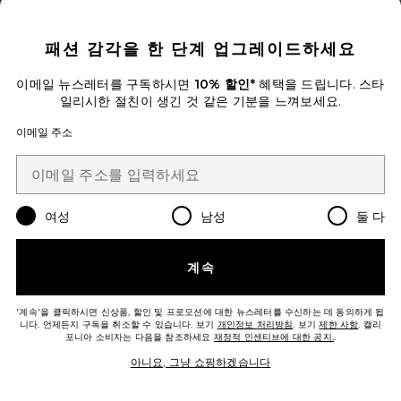
CLOSE MODAL
Favorite HORIZON LONG SLEEVE 탑
패션 감각을 한 단계 업그레이드하세요
이메일 뉴스레터를 구독하시면
10% 할인*
혜택을 드립니다. 스타
일리시한 절친이 생긴 것 같은 기분을 느껴보세요.
이메일 주소
여성
남성
둘 다
계속
베스트 셀러
'계속'을 클릭하시면 신상품, 할인 및 프로모션에 대한 뉴스레터를 수신하는 데 동의하게 됩
HORIZON LONG SLEEVE 탑
니다. 언제든지 구독을 취소할 수 있습니다. 보기
개인정보 처리방침
. 보기
제한 사항
. 캘리
LIONESS
포니아 소비자는 다음을 참조하세요
재정적 인센티브에 대한 공지.
.
$75
아니요, 그냥 쇼핑하겠습니다