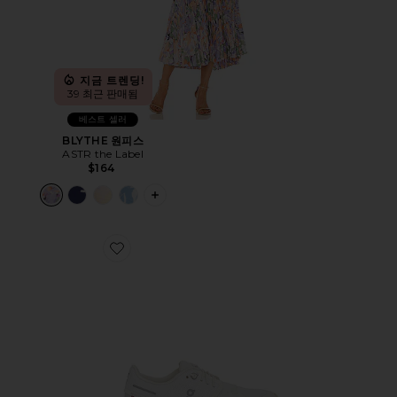
지금 트렌딩!
39 최근 판매됨
베스트 셀러
BLYTHE 원피스
ASTR the Label
$164
PLUS ICON TO SEE MORE OPTIONS 
Favorite CLOUD 6 스니커즈