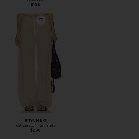
$158
Favorite BRYNN 바지
BRYNN 바지
Citizens of Humanity
$298