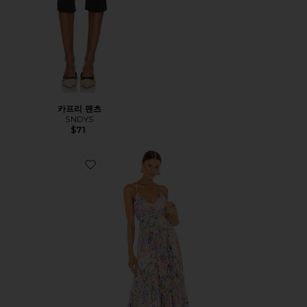
카프리 팬츠
SNDYS
$71
Favorite BLYTHE 원피스