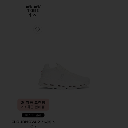
플립 플랍
TKEES
$65
Favorite CLOUDNOVA 2 스니커즈
지금 트렌딩!
30 최근 판매됨
베스트 셀러
CLOUDNOVA 2 스니커즈
On