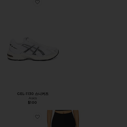
Favorite GEL-1130 스니커즈
GEL-1130 스니커즈
Asics
$100
Favorite 카프리 레깅스