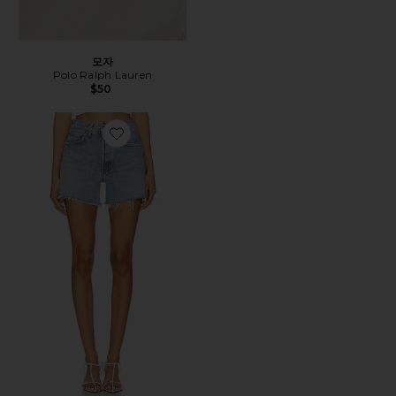
모자
Polo Ralph Lauren
$50
Favorite PARKER 반바지