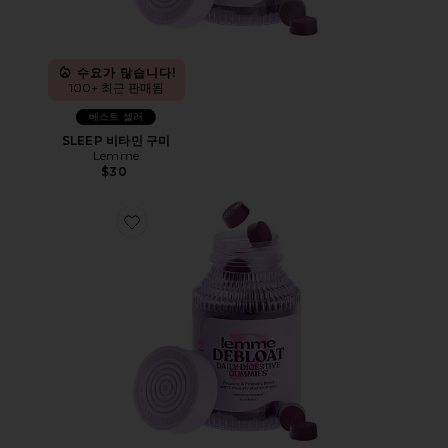
수요가 많습니다!
100+ 최근 판매됨
베스트 셀러
SLEEP 비타민 구미
Lemme
$30
Favorite DEBLOAT 비타민 구미