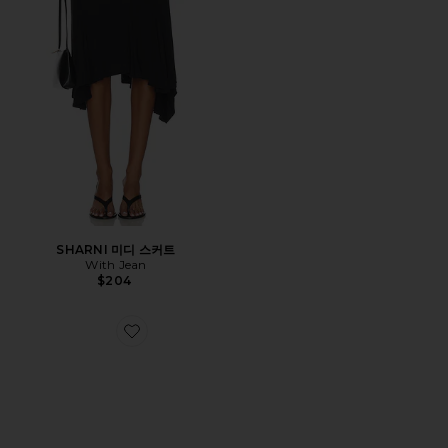
SHARNI 미디 스커트
With Jean
$204
Favorite XT-WHISPER 스니커즈