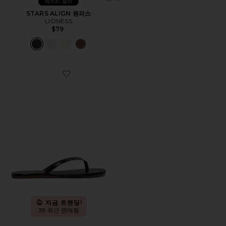
베스트 셀러
STARS ALIGN 원피스
LIONESS
$79
Favorite 플립 플랍
지금 트렌딩!
38 최근 판매됨