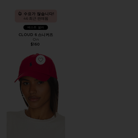
수요가 많습니다!
46 최근 판매됨
베스트 셀러
CLOUD 6 스니커즈
On
$160
Favorite 모자