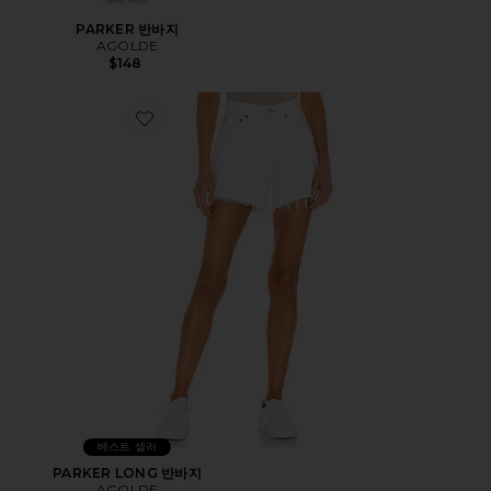
PARKER 반바지
AGOLDE
$148
Favorite PARKER LONG 반바지
베스트 셀러
PARKER LONG 반바지
AGOLDE