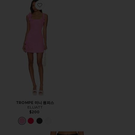
Favorite TROMPE 미니 원피스
TROMPE 미니 원피스
ELLIATT
$200