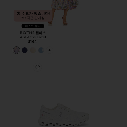
수요가 많습니다!
70 최근 판매됨
베스트 셀러
BLYTHE 원피스
ASTR the Label
$164
PLUS ICON TO SEE MORE OPTIONS 
Favorite CLOUD 6 스니커즈