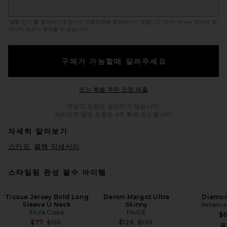
'알림 받기'를 클릭하시면 당사의 이용약관에 동의하시는 것입니다.
SMS Terms
. 메시지 및
데이터 요금이 부과될 수 있습니다.
구매가 가능할때 알려주세요
Opens in a modal windo
또는 특별 주문 요청 제출
재입고 요청은 보장되지 않습니다.
처리되지 않은 요청은 6주 후에 취소됩니다.
자세히 알아보기
스카프
블랙 악세서리
스타일링 완성 필수 아이템
Tissue Jersey Bold Long
Denim Margot Ultra
Diamon
Sleeve U Neck
Skinny
Rebecca
Enza Costa
PAIGE
$
Previous price:
Previous price:
$77
$110
$126
$179
품