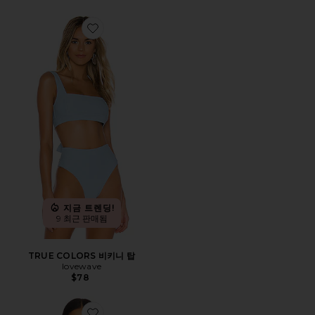
Favorite TRUE COLORS 비키니 탑
지금 트렌딩!
9 최근 판매됨
TRUE COLORS 비키니 탑
lovewave
$78