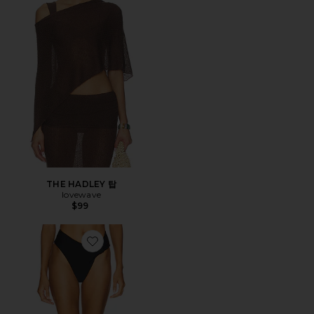
THE HADLEY 탑
lovewave
$99
Favorite ALEXI 하이 웨이스트 하의