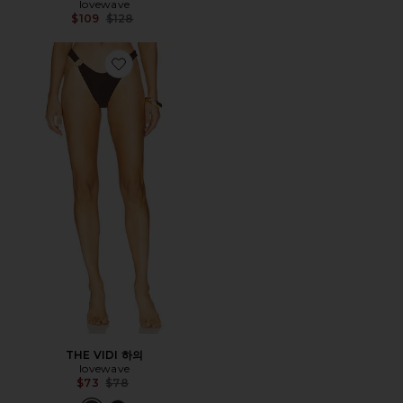
lovewave
Previous price:
$109
$128
Favorite THE VIDI 하의
THE VIDI 하의
lovewave
Previous price:
$73
$78