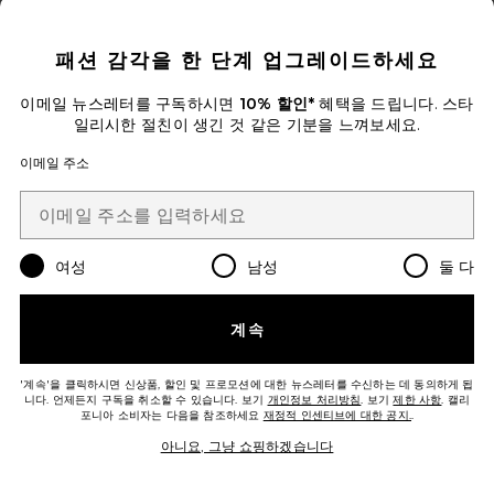
CLOSE MODAL
패션 감각을 한 단계 업그레이드하세요
이메일 뉴스레터를 구독하시면
10% 할인*
혜택을 드립니다. 스타
일리시한 절친이 생긴 것 같은 기분을 느껴보세요.
이메일 주소
THE JAX 하의
lovewave
Previous price:
$59
$79
여성
남성
둘 다
계속
Favorite THE KIMCHI 스커트
'계속'을 클릭하시면 신상품, 할인 및 프로모션에 대한 뉴스레터를 수신하는 데 동의하게 됩
니다. 언제든지 구독을 취소할 수 있습니다. 보기
개인정보 처리방침
. 보기
제한 사항
. 캘리
포니아 소비자는 다음을 참조하세요
재정적 인센티브에 대한 공지.
.
아니요, 그냥 쇼핑하겠습니다