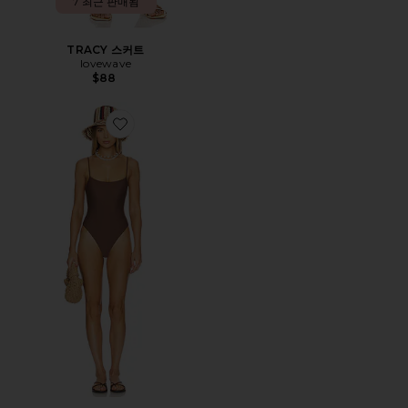
7 최근 판매됨
TRACY 스커트
lovewave
$88
Favorite THE VIPER 원피스