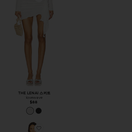
Favorite THE LENAI 스커트
THE LENAI 스커트
lovewave
$88
Favorite THE KEONI 원피스