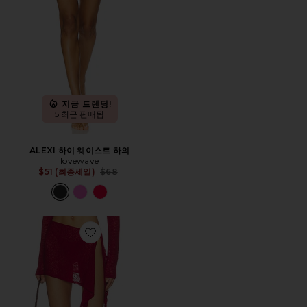
지금 트렌딩!
5 최근 판매됨
ALEXI 하이 웨이스트 하의
lovewave
Previous price:
$51 (최종세일)
$68
Favorite THE KIMCHI 스커트