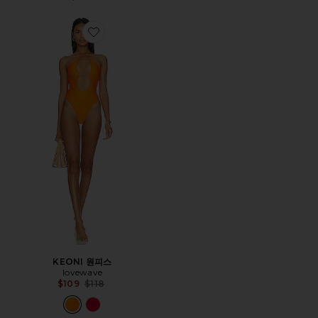
Favorite KEONI 원피스
KEONI 원피스
lovewave
Previous price:
$109
$118