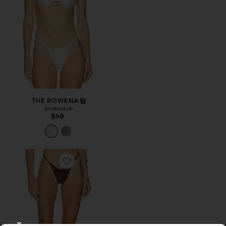
THE ROWENA 탑
lovewave
$98
Favorite THE JAX 하의