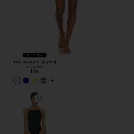
베스트 셀러
THE RYDER 비키니 하의
lovewave
$78
PLUS ICON TO SEE MORE OPTIONS 
Favorite THE STERLING 원피스