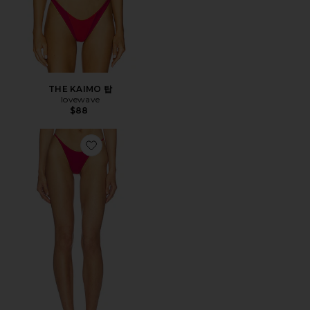
THE KAIMO 탑
lovewave
$88
Favorite THE ROXANNA 하의