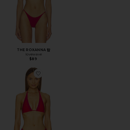
THE ROXANNA 탑
lovewave
$89
Favorite THE KAIMO 탑