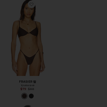
Favorite FRASIER 탑
FRASIER 탑
lovewave
Previous price:
$79
$88