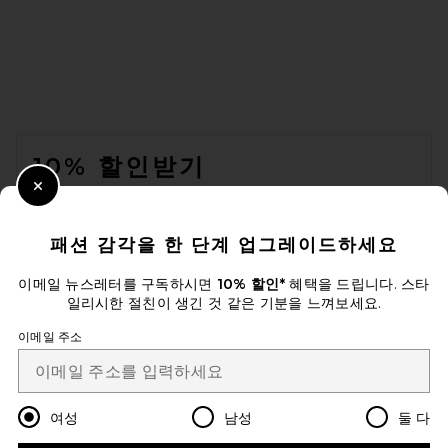
EAVES Frida Silk Top in
Rosewood
EAVES
$229
FOOTER
10% 할인받기
Close Modal
이메일을 제출하여 뉴스레터를 구독하실 수 있습니다. 언제든지 수신 거
부 가능합니다.
개인 정보 정책
패션 감각을 한 단계 업그레이드하세요
Email Address
이메일 뉴스레터를 구독하시면
10% 할인*
혜택을 드립니다. 스타
일리시한 절친이 생긴 것 같은 기분을 느껴보세요.
Sign Up
이메일 주소
SRG Monika Top in Butter
ko
USD
Change Country Regions Preferences
Yellow
여성
남성
둘 다
SRG
전 가격:
$168
$280