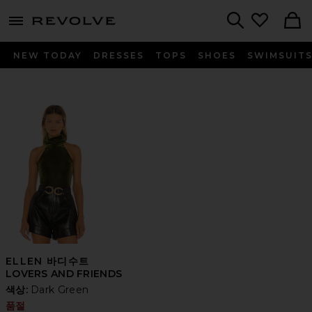
menu - shows more content
Revolve, Apparel & Fashion
Search
NEW TODAY
DRESSES
TOPS
SHOES
SWIMSUIT
ELLEN 바디수트
LOVERS AND FRIENDS
색상:
Dark Green
품절