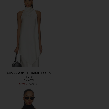
EAVES Ashild Halter Top in
Ivory
EAVES
전 가격:
$272
$289