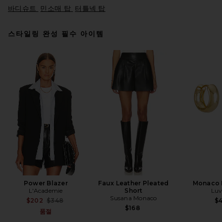
바디슈트
민소매 탑
터틀넥 탑
스타일링 완성 필수 아이템
EAVES Decon Top in Olive
EAVES
$199
Power Blazer
Faux Leather Pleated
Monaco 
L'Academie
Short
Luv
Susana Monaco
Previous price:
$202
$348
$
$168
품절