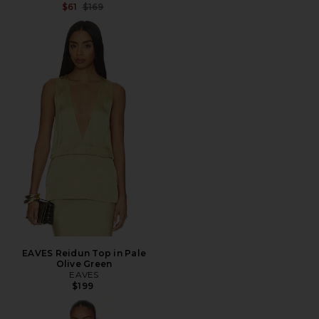
전 가격:
$61
$169
EAVES Reidun Top in Pale
Olive Green
EAVES
$199