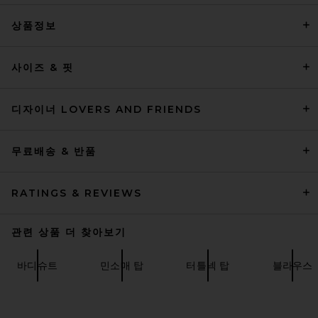
상품정보
Ronny Kobo Lido Vest in Rust
Ronny Kobo
사이즈 & 핏
전 가격:
$197
$328
디자이너 LOVERS AND FRIENDS
무료배송 & 반품
RATINGS & REVIEWS
관련 상품 더 찾아보기
바디슈트
민소매 탑
터틀넥 탑
블라우스