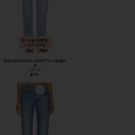
지금 트렌딩!
9 최근 판매됨
RIBCAGE FULL LENGTH 스트레이
트
LEVI'S
$110
Favorite WEDGIE 부츠