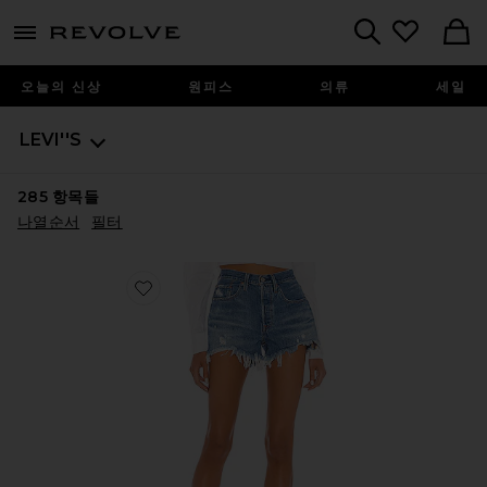
menu - shows more content
Revolve, Apparel & Fashion
Search
오늘의 신상
원피스
의류
세일
LEVI''S
285
항목들
나열순서
필터
Favorite 501 ORIGINAL 데님 쇼츠