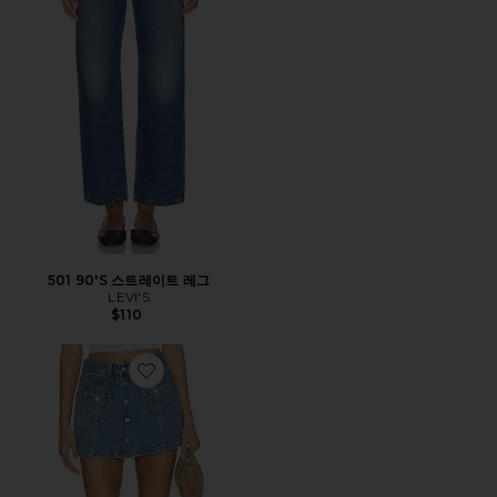
501 90'S 스트레이트 레그
LEVI'S
$110
Favorite 스코트