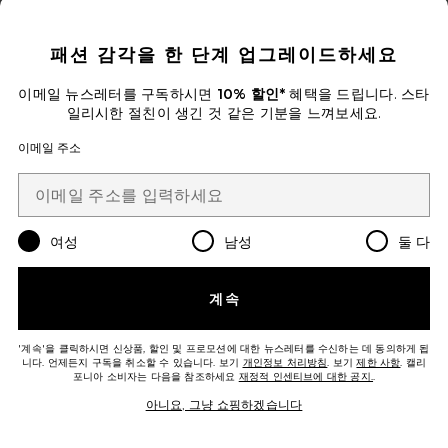
CLOSE MODAL
패션 감각을 한 단계 업그레이드하세요
501 미드 싸이 숏츠
이메일 뉴스레터를 구독하시면
10% 할인*
혜택을 드립니다. 스타
LEVI'S
일리시한 절친이 생긴 것 같은 기분을 느껴보세요.
$75
이메일 주소
Favorite 501 90S 스트레이트
여성
남성
둘 다
계속
'계속'을 클릭하시면 신상품, 할인 및 프로모션에 대한 뉴스레터를 수신하는 데 동의하게 됩
니다. 언제든지 구독을 취소할 수 있습니다. 보기
개인정보 처리방침
. 보기
제한 사항
. 캘리
포니아 소비자는 다음을 참조하세요
재정적 인센티브에 대한 공지.
.
아니요, 그냥 쇼핑하겠습니다