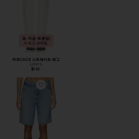
지금 트렌딩!
8 최근 판매됨
RIBCAGE 스트레이트 레그
LEVI'S
$110
Favorite Baggy Dad Jort