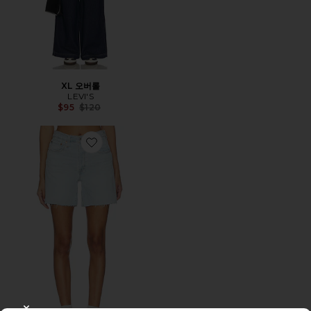
XL 오버롤
LEVI'S
Previous price:
$95
$120
Favorite 501 미드 싸이 숏츠