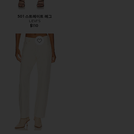
501 스트레이트 레그
LEVI'S
$110
Favorite 501 90S 진