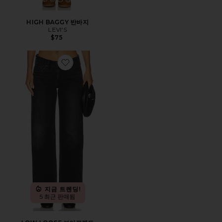
HIGH BAGGY 반바지
LEVI'S
$75
Favorite LOW LOOSE 보이프렌드
지금 트렌딩!
5 최근 판매됨