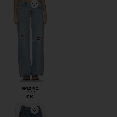
Favorite 와이드 레그
와이드 레그
LEVI'S
$110
Favorite RIBCAGE 스트레이트 레그