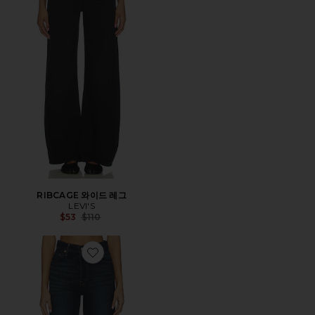
RIBCAGE 와이드 레그
LEVI'S
Previous price:
$53
$110
Favorite RIBCAGE 스트레이트 레그