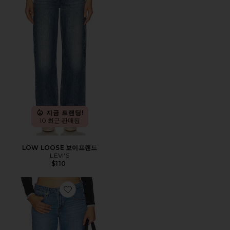
지금 트렌딩!
10 최근 판매됨
LOW LOOSE 보이프렌드
LEVI'S
$110
Favorite 와이드 레그