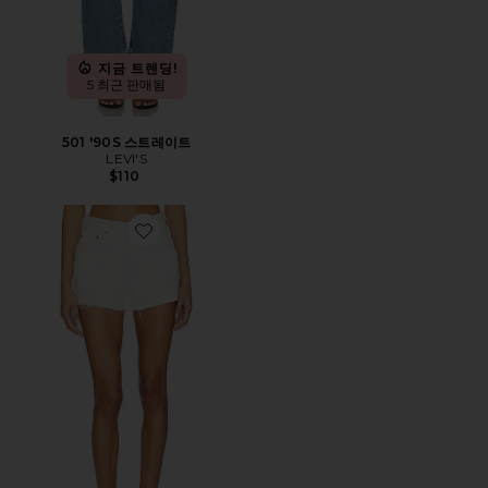
지금 트렌딩!
5 최근 판매됨
501 '90S 스트레이트
LEVI'S
$110
Favorite 501 ORIGINAL 데님 쇼츠