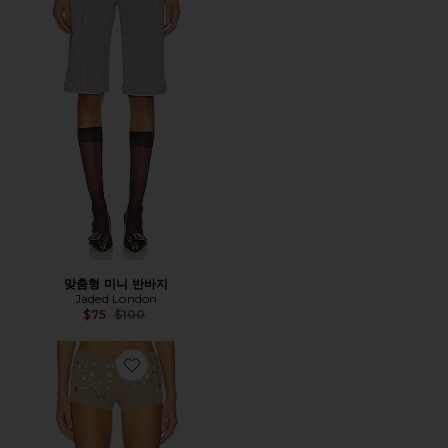
맞춤형 미니 반바지
Jaded London
Previous price:
$75
$100
Favorite BUTTON KNIT MINI 반바지