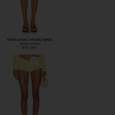
MESH & KNIT MICRO 반바지
Jaded London
Previous price:
$73
$89
Favorite 미니 숏츠