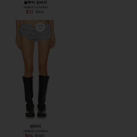
블루머 반바지
Jaded London
Previous price:
$72
$80
Favorite 반바지
반바지
Jaded London
Previous price:
$94
$100