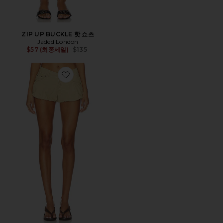
ZIP UP BUCKLE 핫 쇼츠
Jaded London
Previous price:
$57 (최종세일)
$135
Favorite PUFFBALL 반바지