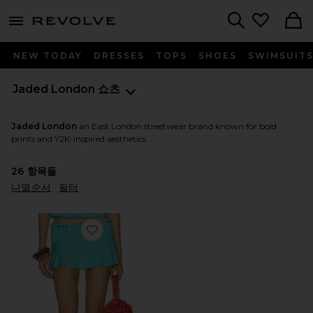
menu - shows more content
Revolve, Apparel & Fashion
Search
NEW TODAY
DRESSES
TOPS
SHOES
SWIMSUIT
Jaded London
쇼츠
Jaded London
an East London streetwear brand known for bold
prints and Y2K-inspired aesthetics.
26
항목들
나열순서
필터
Favorite STUD MINI 스코트