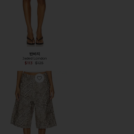
반바지
Jaded London
Previous price:
$113
$125
Favorite Colossus Jorts