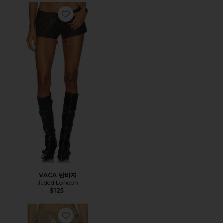
Favorite VACA 반바지
VACA 반바지
Jaded London
$125
Favorite COIN TRIM HOT 팬츠