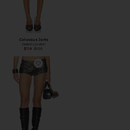
Colossus Jorts
Jaded London
Previous price:
$118
$125
Favorite MILITARY 핫팬츠