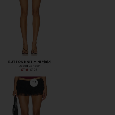
BUTTON KNIT MINI 반바지
Jaded London
Previous price:
$118
$125
Favorite RHEA 레이스 블루머 반바지