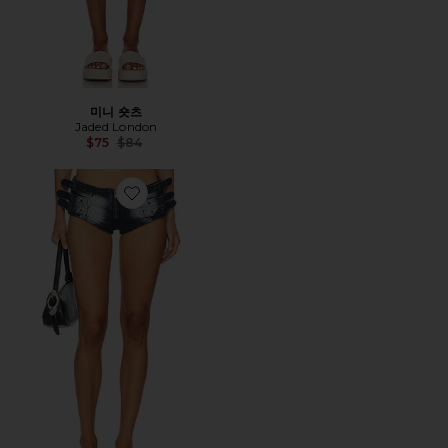
미니 숏츠
Jaded London
Previous price:
$75
$84
Favorite ZIP UP BUCKLE 핫 쇼츠