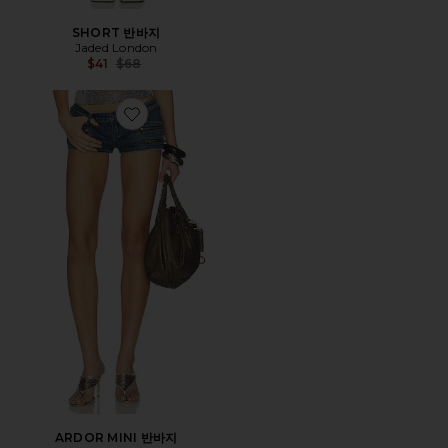
SHORT 반바지
Jaded London
Previous price:
$41
$68
Favorite ARDOR MINI 반바지
ARDOR MINI 반바지