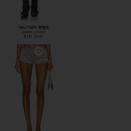
MILITARY 핫팬츠
Jaded London
Previous price:
$131
$145
Favorite 반바지