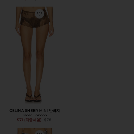
Favorite CELINA SHEER MINI 반바지
CELINA SHEER MINI 반바지
Jaded London
Previous price:
$71 (최종세일)
$78