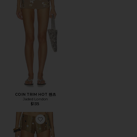
COIN TRIM HOT 팬츠
Jaded London
$135
Favorite STRIPE MIRROR TRIM 반바지