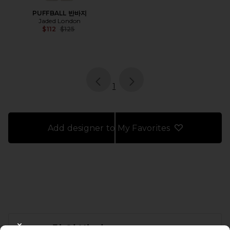
PUFFBALL 반바지
Jaded London
Previous price:
$112
$125
page
of 1, currently selected
1
Add designer to My Favorites
FOOTER
10% 할인받기