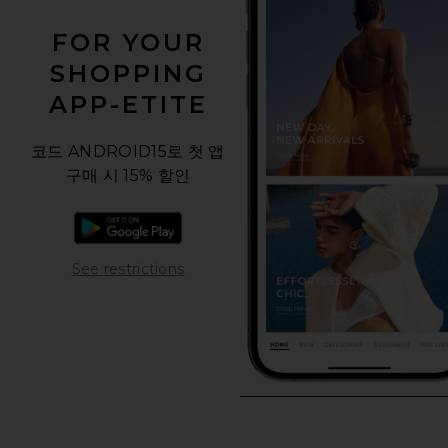
FOR YOUR
SHOPPING
APP-ETITE
코드 ANDROID15로 첫 앱
구매 시 15% 할인
Android 앱 다운로드
Opens in a modal window
See restrictions