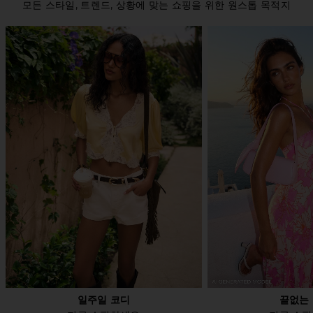
모든 스타일, 트렌드, 상황에 맞는 쇼핑을 위한 원스톱 목적지
일주일 코디
끝없는