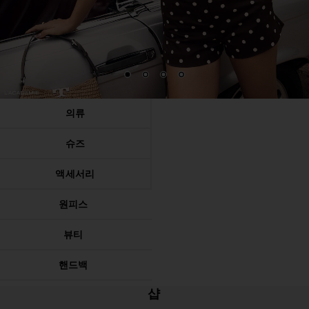
1
2
3
4
의류
슈즈
액세서리
원피스
뷰티
핸드백
샵