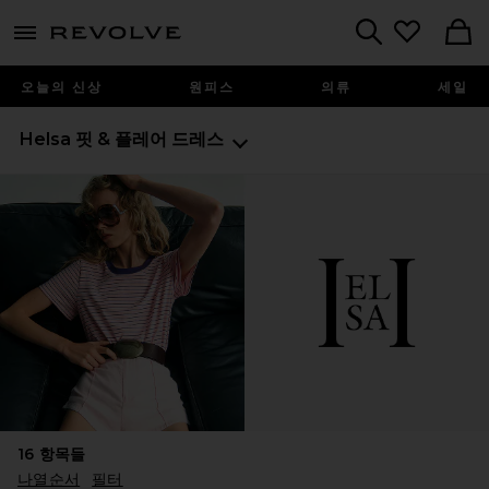
menu - shows more content
Revolve, Apparel & Fashion
Search
오늘의 신상
원피스
의류
세일
Helsa
핏 & 플레어 드레스
16
항목들
나열순서
필터