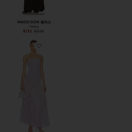
MADDISON 원피스
Helsa
Previous price:
$132
$328
Favorite JUNE 원피스