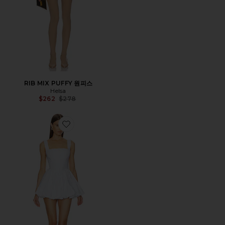
RIB MIX PUFFY 원피스
Helsa
Previous price:
$262
$278
Favorite POPLIN BUBBLE 원피스