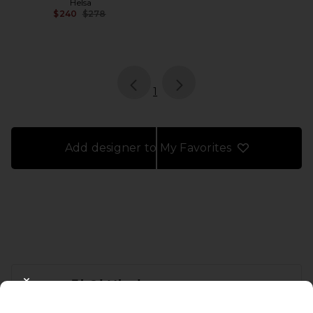
Helsa
Previous price:
$240
$278
page
of 1, currently selected
1
Add designer to My Favorites
FOOTER
10% 할인받기
CLOSE MODAL
이메일을 제출하여 뉴스레터를 구독하실 수 있습니다. 언제든지 수신 거