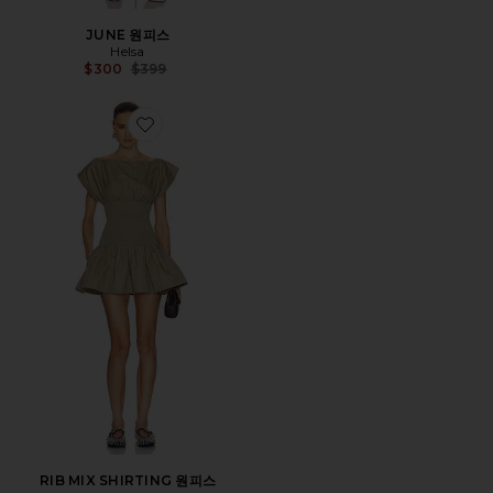
JUNE 원피스
Helsa
Previous price:
$300
$399
Favorite RIB MIX SHIRTING 원피스
RIB MIX SHIRTING 원피스