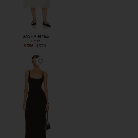
SASHA 원피스
Helsa
Previous price:
$356
$378
Favorite MADDISON 원피스