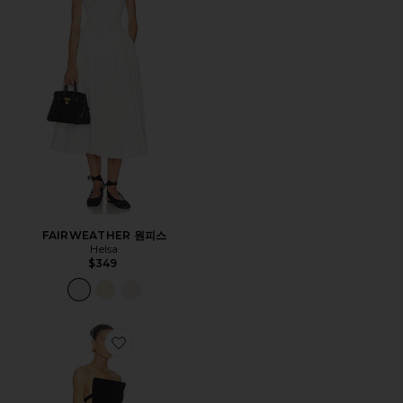
FAIRWEATHER 원피스
Helsa
$349
Favorite THE LITTLE TEACUP 원피스