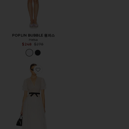
POPLIN BUBBLE 원피스
Helsa
Previous price:
$248
$278
Favorite SASHA 원피스