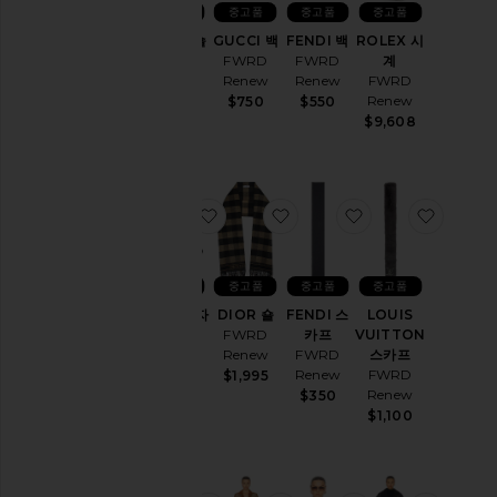
중
중고품
중고품
중고품
중고품
고
GUCCI 숄
GUCCI 백
FENDI 백
ROLEX 시
품
더백
FWRD
FWRD
계
스
FWRD
Renew
Renew
FWRD
커
Renew
Renew
$750
$550
트
$700
$9,608
스
웨
터
&
찜상품DIOR 모자
찜상품DIOR 숄
찜상품FENDI 스
찜상품L
니
트
상
중고품
중고품
중고품
중고품
의
DIOR 모자
DIOR 숄
FENDI 스
LOUIS
FWRD
FWRD
카프
VUITTON
Renew
Renew
FWRD
스카프
디
자
Renew
FWRD
$545
$1,995
이
Renew
$350
너
$1,100
색
상