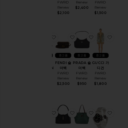
FWRD
Renew
FWRD
FWRD
리
Renew
Renew
Renew
$2,400
액
$2,100
$1,500
$12,000
세
서
리
핸
찜상품LOUIS VUITTON 숄더백
찜상품FENDI 숄더백
찜상품PRADA 
찜상품G
드
백
데
중고품
중고품
중고품
중고품
님
LOUIS
FENDI 숄
PRADA 숄
GUCCI 가
재
VUITTON
더백
더백
디건
숄더백
FWRD
FWRD
FWRD
킷
FWRD
Renew
Renew
Renew
&
Renew
$2,500
$950
$1,800
코
$2,495
트
주
얼
리
찜상품GUCCI 숄더백
찜상품GUCCI 백
찜상품FENDI 백
찜상품R
가
죽