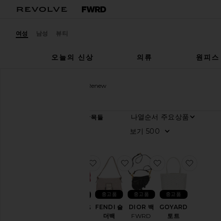
여성
남성
뷰티
오늘의 신상
의류
원피스
여성
디자이너
FWRD Renew
카
나열순서
648
항목들
테
고
보기
리
여
성
찜상품HERMES 핸드백
찜상품FENDI 숄더백
찜상품DIOR 백
찜상품G
남
성
중고품
중고품
중고품
중고품
카
FENDI 숄
DIOR 백
GOYARD
HERMES
테
더백
FWRD
토트
핸드백
고