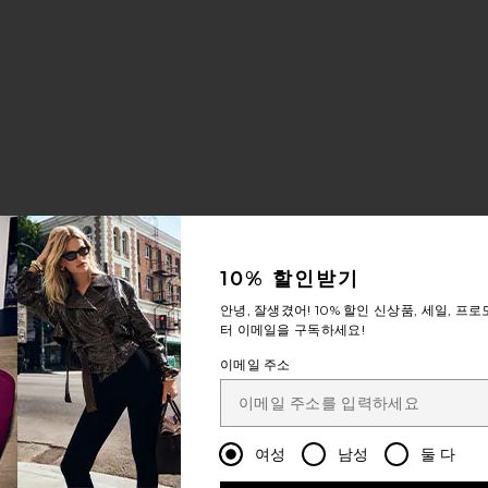
백
UIS VUITTON 백
10% 할인받기
안녕, 잘생겼어!
10% 할인
신상품, 세일, 프로
터 이메일을 구독하세요!
이메일 주소
IOR 백
여성
남성
둘 다