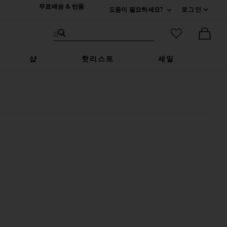
무료배송 & 반품
도움이 필요하세요?
로그인
펼치기 연락처
검색하기
즐겨찾기 아
검색
Ther
샵
핫리스트
세일