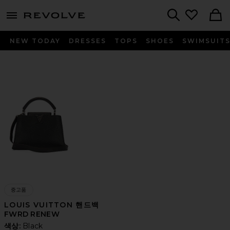
menu - shows more content
Revolve, Apparel & Fashion
Search
NEW TODAY
DRESSES
TOPS
SHOES
SWIMSUIT
중고품
LOUIS VUITTON 핸드백
FWRD RENEW
색상:
Black