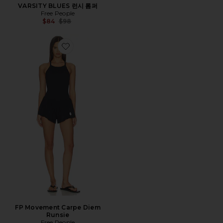
VARSITY BLUES 런시 롬퍼
Free People
Previous price:
$84
$98
Favorite FP Movement Carpe Diem Runsie
FP Movement Carpe Diem
Runsie
Free People