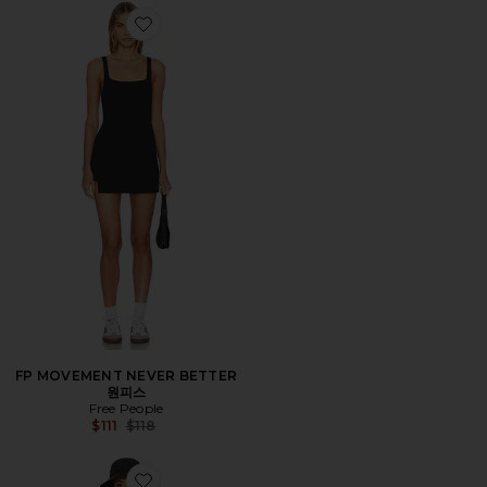
Favorite FP MOVEMENT NEVER BETTER 원피스
FP MOVEMENT NEVER BETTER
원피스
Free People
Previous price:
$111
$118