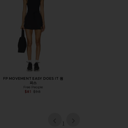
FP MOVEMENT EASY DOES IT 원
피스
Free People
Previous price:
$81
$98
page
of 1, currently selected
1