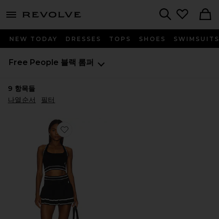
menu - shows more content
Revolve, Apparel & Fashion
Search
NEW TODAY
DRESSES
TOPS
SHOES
SWIMSUIT
Free People
블랙 롬퍼
9
항목들
나열순서
필터
Favorite ADVANTAGE 세트