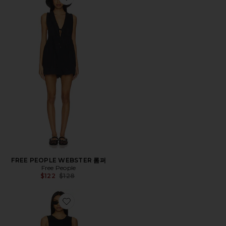
Favorite FREE PEOPLE WEBSTER 롬퍼
FREE PEOPLE WEBSTER 롬퍼
Free People
Previous price:
$122
$128
Favorite FP MOVEMENT EASY DOES IT 원피스