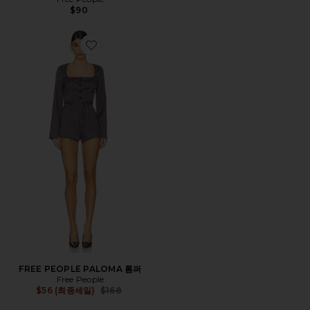
$90
Favorite FREE PEOPLE PALOMA 롬퍼
FREE PEOPLE PALOMA 롬퍼
Free People
Previous price:
$56 (최종세일)
$168