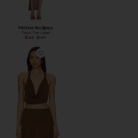
PRISHA 맥시원피스
Flook The Label
Previous price:
$140
$199
Favorite JAYLA 탑