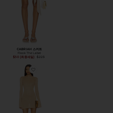
CABRIAH 스커트
Flook The Label
Previous price:
$50 (최종세일)
$225
Favorite ELYSIA 원피스