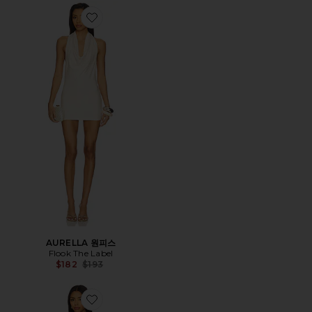
Favorite AURELLA 원피스
AURELLA 원피스
Flook The Label
Previous price:
$182
$193
Favorite FREYA 원피스