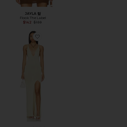
JAYLA 탑
Flook The Label
Previous price:
$142
$159
Favorite ANAYA 맥시원피스