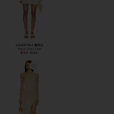
LULEE 미니 원피스
Flook The Label
Previous price:
$169
$189
Favorite LEYANA 원피스