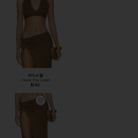
KYLA 탑
Flook The Label
$162
Favorite DELANI 탑