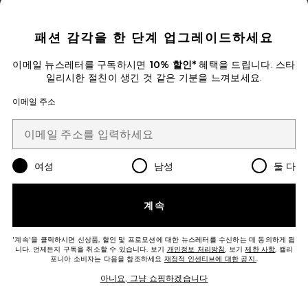
CLOSE MODAL
패션 감각을 한 단계 업그레이드하세요
TALA 원피스
Flook The Label
이메일 뉴스레터를 구독하시면
10% 할인*
혜택을 드립니다. 스타
Previous price:
$132
$153
일리시한 절친이 생긴 것 같은 기분을 느껴보세요.
이메일 주소
Favorite CHAMIE 미니 원피스
여성
남성
둘 다
계속
'계속'을 클릭하시면 신상품, 할인 및 프로모션에 대한 뉴스레터를 수신하는 데 동의하게 됩
니다. 언제든지 구독을 취소할 수 있습니다. 보기
개인정보 처리방침
. 보기
제한 사항
. 캘리
포니아 소비자는 다음을 참조하세요
재정적 인센티브에 대한 공지.
.
아니요, 그냥 쇼핑하겠습니다