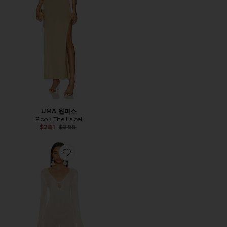
UMA 원피스
Flook The Label
Previous price:
$281
$298
Favorite LULEE 미니 원피스