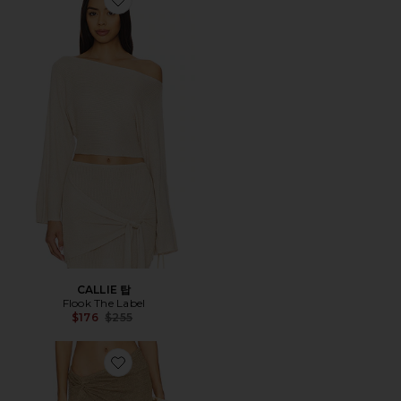
Favorite CALLIE 탑
CALLIE 탑
Flook The Label
Previous price:
$176
$255
Favorite ZUHANA 스커트