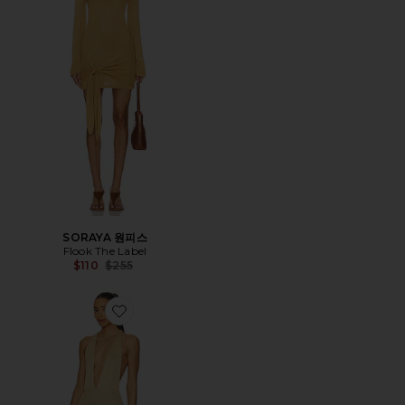
SORAYA 원피스
Flook The Label
Previous price:
$110
$255
Favorite UMA 원피스