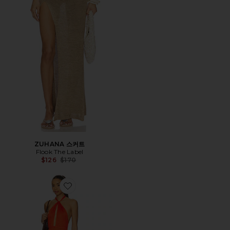
ZUHANA 스커트
Flook The Label
Previous price:
$126
$170
Favorite ASHA 원피스