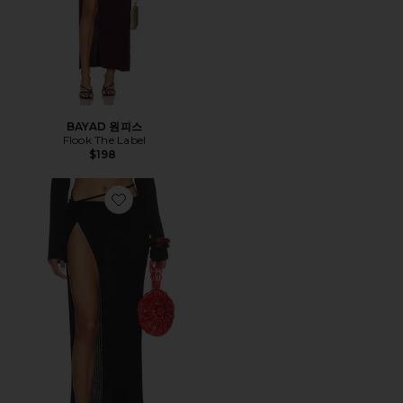
BAYAD 원피스
Flook The Label
$198
Favorite INGA 스커트