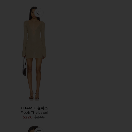
Favorite CHAMIE 원피스
CHAMIE 원피스
Flook The Label
Previous price:
$226
$240