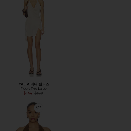
YALIA 미니 원피스
Flook The Label
Previous price:
$144
$179
Favorite KYLA 탑