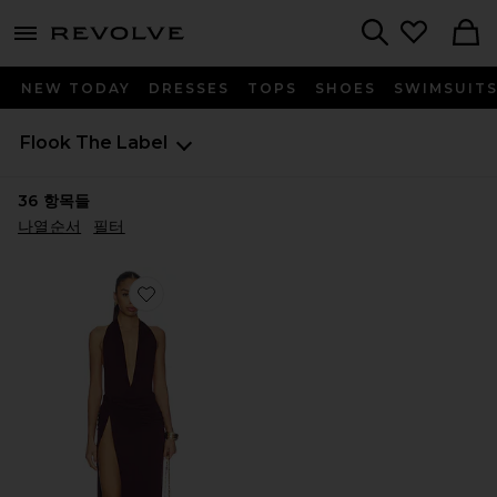
menu - shows more content
Revolve, Apparel & Fashion
Search
NEW TODAY
DRESSES
TOPS
SHOES
SWIMSUIT
Flook The Label
36
항목들
나열순서
필터
Favorite BAYAD 원피스