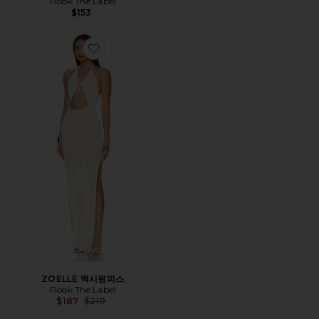
Flook The Label
$153
Favorite ZOELLE 맥시원피스
ZOELLE 맥시원피스
Flook The Label
Previous price:
$187
$210