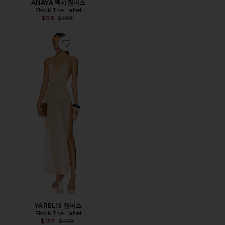
ANAYA 맥시원피스
Flook The Label
Previous price:
$96
$199
Favorite YARELIS 원피스
YARELIS 원피스
Flook The Label
Previous price:
$157
$178