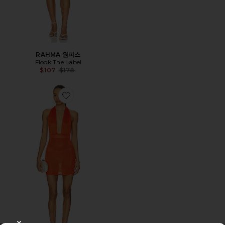
RAHMA 원피스
Flook The Label
Previous price:
$107
$178
Favorite TALA 원피스