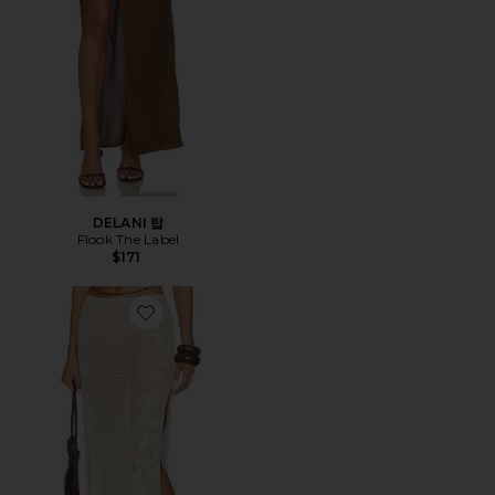
DELANI 탑
Flook The Label
$171
Favorite ZHENYA 스커트