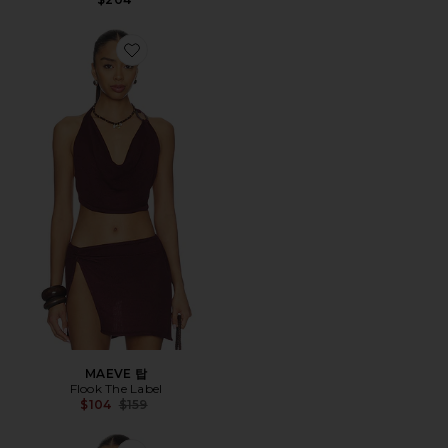
Favorite MAEVE 탑
MAEVE 탑
Flook The Label
Previous price:
$104
$159