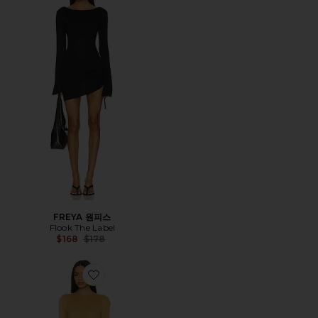
FREYA 원피스
Flook The Label
Previous price:
$168
$178
Favorite SORAYA 원피스