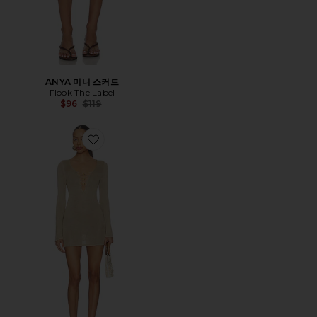
ANYA 미니 스커트
Flook The Label
Previous price:
$96
$119
Favorite FARRAH 미니 원피스