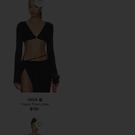
Favorite INGA 탑
INGA 탑
Flook The Label
$150
Favorite YALIA 미니 원피스