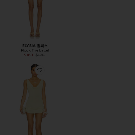
ELYSIA 원피스
Flook The Label
Previous price:
$160
$170
Favorite RAHMA 원피스