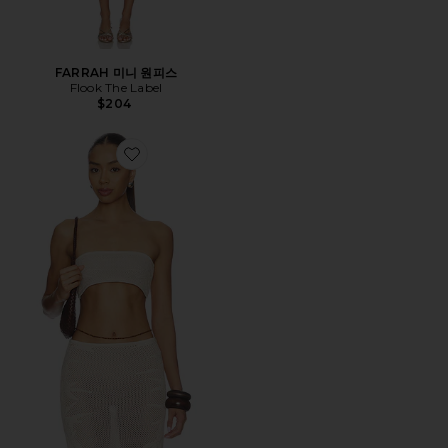
FARRAH 미니 원피스
Flook The Label
$204
Favorite ZHENYA 밴듀 탑