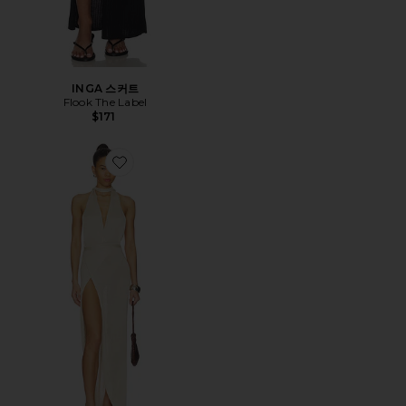
INGA 스커트
Flook The Label
$171
Favorite NAYARA 원피스