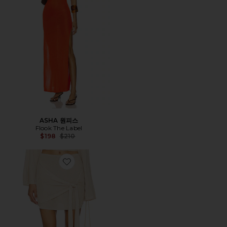
ASHA 원피스
Flook The Label
Previous price:
$198
$210
Favorite CABRIAH 스커트