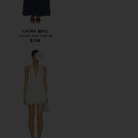
LAURA 원피스
Lovers and Friends
$298
Favorite TONI 원피스