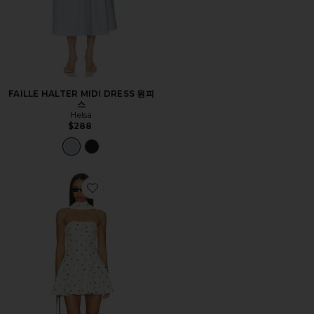
FAILLE HALTER MIDI DRESS 원피
스
Helsa
$288
Favorite DIONE 원피스