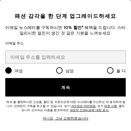
CLOSE MODAL
패션 감각을 한 단계 업그레이드하세요
지금 트렌딩!
이메일 뉴스레터를 구독하시면
10% 할인*
혜택을 드립니다. 스타
12 최근 판매됨
일리시한 절친이 생긴 것 같은 기분을 느껴보세요.
이메일 주소
NIKOLA 원피스
ALL THE WAYS
$78
여성
남성
둘 다
Favorite KALISSA 원피스
계속
'계속'을 클릭하시면 신상품, 할인 및 프로모션에 대한 뉴스레터를 수신하는 데 동의하게 됩
니다. 언제든지 구독을 취소할 수 있습니다. 보기
개인정보 처리방침
. 보기
제한 사항
. 캘리
포니아 소비자는 다음을 참조하세요
재정적 인센티브에 대한 공지.
.
아니요, 그냥 쇼핑하겠습니다