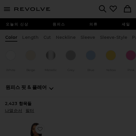
menu - shows more content
Revolve, Apparel & Fashion
Search
오늘의 신상
원피스
의류
세일
Color
Length
Cut
Neckline
Sleeve
Sleeve-Style
P
White
Beige
Metallic
Grey
Blue
Yellow
Pink
원피스
핏 & 플레어
2,423
항목들
나열순서
필터
Favorite FIELD OF DREAMS 원피스