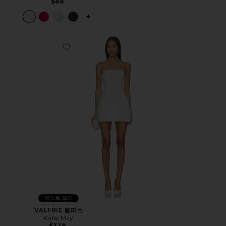
$88
PLUS ICON TO SEE MORE OPTIONS 
Favorite VALERIE 원피스
베스트 셀러
VALERIE 원피스
Katie May
$338