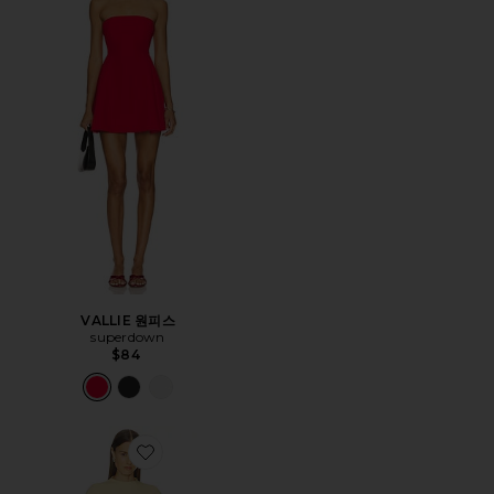
VALLIE 원피스
superdown
$84
Favorite BECKETT 원피스