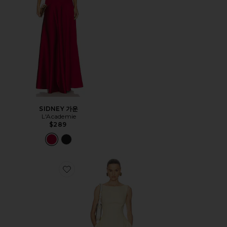
SIDNEY 가운
L'Academie
$289
Favorite STRETCH COTTON SATEEN MIDI DRESS 원