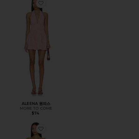
Favorite ALEENA 원피스
ALEENA 원피스
MORE TO COME
$74
Favorite VALLIE 원피스