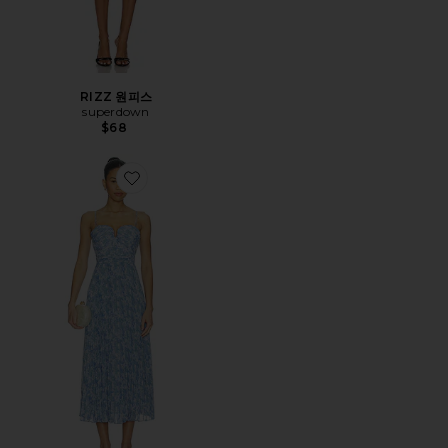
RIZZ 원피스
superdown
$68
Favorite BAYLEY 원피스