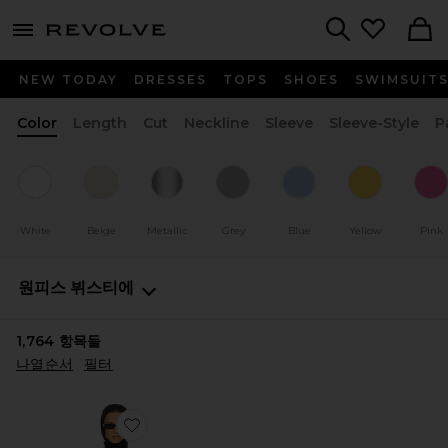
menu - shows more content
Revolve, Apparel & Fashion
Search
NEW TODAY
DRESSES
TOPS
SHOES
SWIMSUIT
Color
Length
Cut
Neckline
Sleeve
Sleeve-Style
P
White
Beige
Metallic
Grey
Blue
Yellow
Pink
원피스
뷔스티에
1,764
항목들
나열순서
필터
Favorite THE LACE COLUMN 원피스