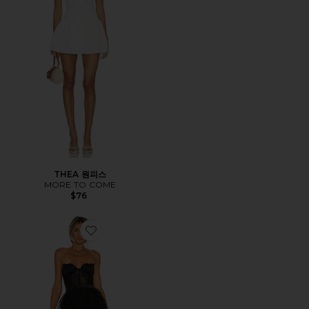
THEA 원피스
MORE TO COME
$76
Favorite 가운