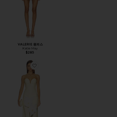
VALERIE 원피스
Katie May
$285
Favorite URSULA 원피스