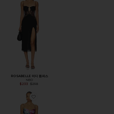
ROSABELLE 미디 원피스
NBD
Previous price:
$233
$258
Favorite IRA 원피스