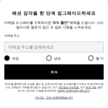
CLOSE MODAL
ADALINE 원피스
패션 감각을 한 단계 업그레이드하세요
Bardot
$289
이메일 뉴스레터를 구독하시면
10% 할인*
혜택을 드립니다. 스타
일리시한 절친이 생긴 것 같은 기분을 느껴보세요.
Favorite VENEDA 스커트 세트
이메일 주소
여성
남성
둘 다
계속
'계속'을 클릭하시면 신상품, 할인 및 프로모션에 대한 뉴스레터를 수신하는 데 동의하게 됩
니다. 언제든지 구독을 취소할 수 있습니다. 보기
개인정보 처리방침
. 보기
제한 사항
. 캘리
포니아 소비자는 다음을 참조하세요
재정적 인센티브에 대한 공지.
.
아니요, 그냥 쇼핑하겠습니다