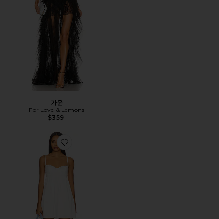
가운
For Love & Lemons
$359
Favorite AVA 원피스