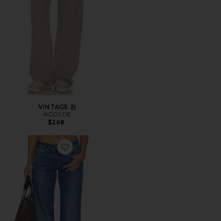
VINTAGE 진
AGOLDE
$268
Favorite LOOSE 와이드 레그