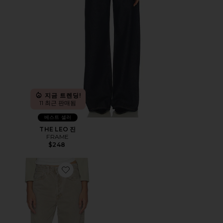
지금 트렌딩!
11 최근 판매됨
베스트 셀러
THE LEO 진
FRAME
$248
Favorite VINTAGE 진