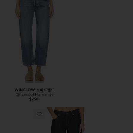
WINSLOW 보이프렌드
Citizens of Humanity
$258
Favorite THE LEO 진