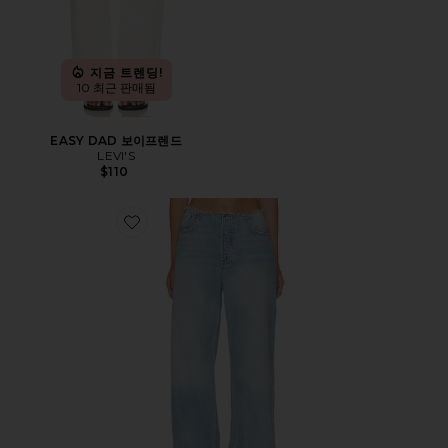
지금 트렌딩!
10 최근 판매됨
EASY DAD 보이프렌드
LEVI'S
$110
Favorite JORDAN 진