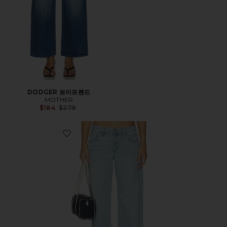
DODGER 보이프렌드
MOTHER
Previous price:
$184
$278
Favorite LOOSIE 데님