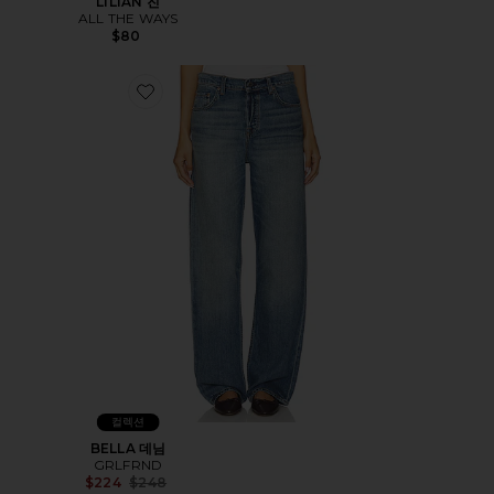
LILIAN 진
ALL THE WAYS
$80
Favorite BELLA 데님
컬렉션
BELLA 데님
GRLFRND
Previous price:
$224
$248