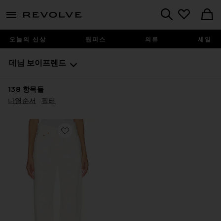
menu - shows more content
Revolve, Apparel & Fashion
Search
오늘의 신상
원피스
의류
세일
데님
보이프렌드
138
항목들
나열순서
필터
Favorite EASY DAD 보이프렌드