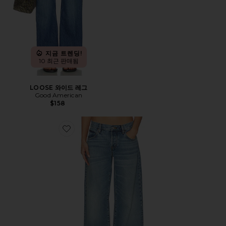
지금 트렌딩!
10 최근 판매됨
LOOSE 와이드 레그
Good American
$158
Favorite THE LEO 진