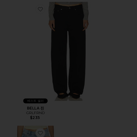
Favorite BELLA 진
베스트 셀러
BELLA 진
GRLFRND
$235
Favorite WYNTER 진