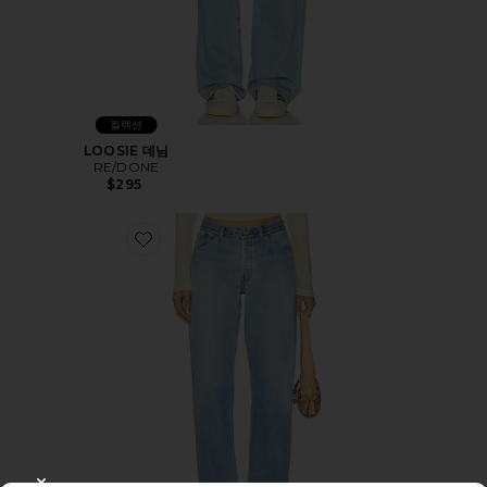
컬렉션
LOOSIE 데님
RE/DONE
$295
Favorite 90S 보이프렌드