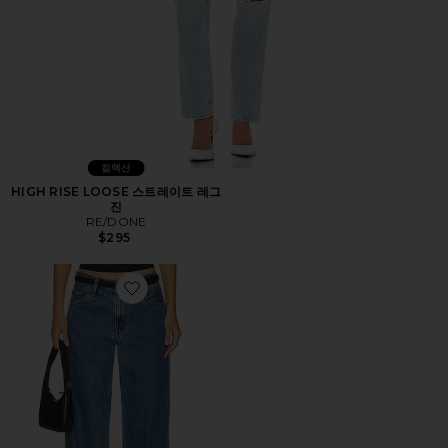
컬렉션
HIGH RISE LOOSE 스트레이트 레그
진
RE/DONE
$295
Favorite BAGGY DAD 보이프렌드