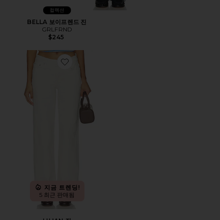
컬렉션
BELLA 보이프렌드 진
GRLFRND
$245
Favorite LILIAN 진
지금 트렌딩!
5 최근 판매됨