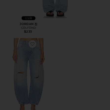
신상품
JORDAN 진
GRLFRND
$235
Favorite WE THE FREE GOOD LUCK 중간 주행