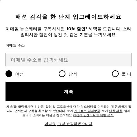
CLOSE MODAL
패션 감각을 한 단계 업그레이드하세요
신상품
이메일 뉴스레터를 구독하시면
10% 할인*
혜택을 드립니다. 스타
90S 보이프렌드
aligrace
일리시한 절친이 생긴 것 같은 기분을 느껴보세요.
$478
이메일 주소
Favorite WINSLOW 보이프렌드
여성
남성
둘 다
계속
'계속'을 클릭하시면 신상품, 할인 및 프로모션에 대한 뉴스레터를 수신하는 데 동의하게 됩
니다. 언제든지 구독을 취소할 수 있습니다. 보기
개인정보 처리방침
. 보기
제한 사항
. 캘리
포니아 소비자는 다음을 참조하세요
재정적 인센티브에 대한 공지.
.
아니요, 그냥 쇼핑하겠습니다