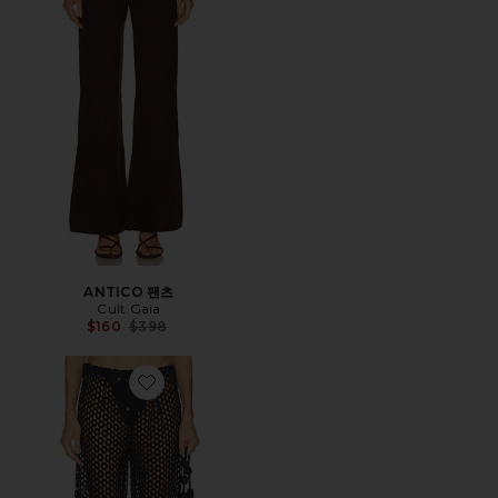
ANTICO 팬츠
Cult Gaia
Previous price:
$160
$398
Favorite NESZA 팬츠