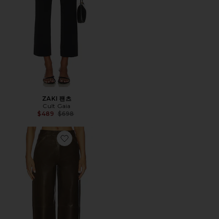
ZAKI 팬츠
Cult Gaia
Previous price:
$489
$698
Favorite DALTON 팬츠