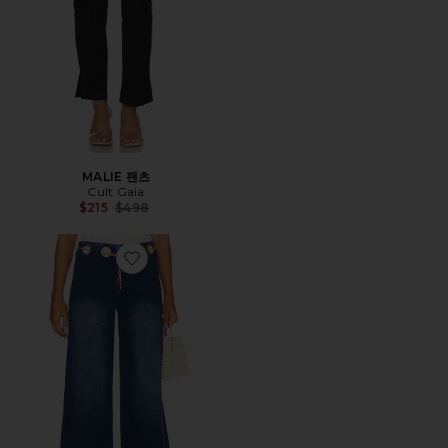
MALIE 팬츠
Cult Gaia
Previous price:
$215
$498
Favorite SYDNEY 팬츠