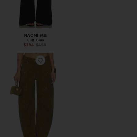
NAOMI 팬츠
Cult Gaia
Previous price:
$394
$498
Favorite SIGRID 팬츠