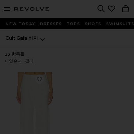
menu - shows more content
Revolve, Apparel & Fashion
Search
NEW TODAY
DRESSES
TOPS
SHOES
SWIMSUIT
Cult Gaia
바지
23
항목들
나열순서
필터
Favorite SARA 팬츠