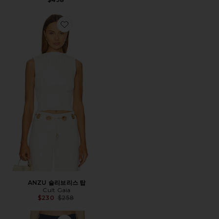
Favorite ANZU 슬리브리스 탑
ANZU 슬리브리스 탑
Cult Gaia
Previous price:
$230
$258