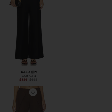
KALU 팬츠
Cult Gaia
Previous price:
$356
$698
Favorite ARDEN 팬츠