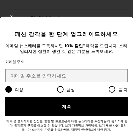
FOOTER
10% 할인받기
CLOSE MODAL
이메일을 제출하여 뉴스레터를 구독하실 수 있습니다. 언제든지 수신 거
패션 감각을 한 단계 업그레이드하세요
부 가능합니다.
개인 정보 정책
Email Address
이메일 뉴스레터를 구독하시면
10% 할인*
혜택을 드립니다. 스타
일리시한 절친이 생긴 것 같은 기분을 느껴보세요.
Sign Up
이메일 주소
ko
USD
Change Country Regions Preferences
여성
남성
둘 다
계속
개선에 도움을 주세요!
오늘 방문에 대한 설문 조사를 해주세요
Let's Go!
'계속'을 클릭하시면 신상품, 할인 및 프로모션에 대한 뉴스레터를 수신하는 데 동의하게 됩
니다. 언제든지 구독을 취소할 수 있습니다. 보기
개인정보 처리방침
. 보기
제한 사항
. 캘리
포니아 소비자는 다음을 참조하세요
재정적 인센티브에 대한 공지.
.
고객센터