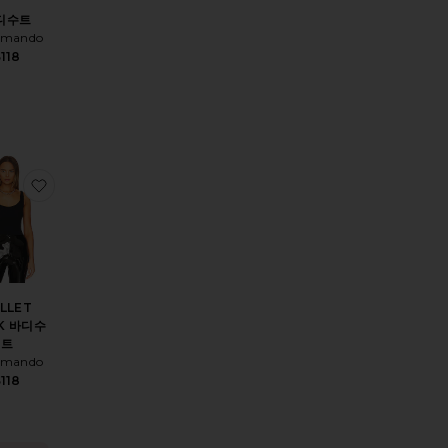
디수트
mando
118
스트랩리스 슬립
탑
끈 팬티
찜상품BALLET TANK 바디수트
LLET
K 바디수
트
mando
118