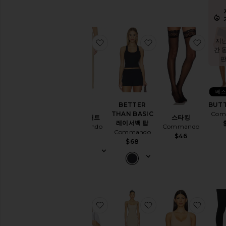
지난
찜상품슬립 스커트
찜상품BETTER THA
찜상품
간 
베스
BETTER
BUT
THAN BASIC
Com
슬립 스커트
스타킹
레이서백 탑
Commando
Commando
Commando
$128
$46
$68
찜상품클래식 골지 버튼다운 보디수
찜상품ZONE 슬립 
찜상품