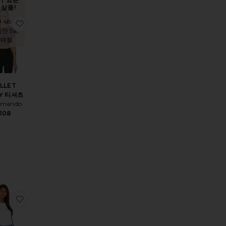
상품!
 48시
BALLET 딥 플런지 홀터넥 바디수트
찜상품BALLET BODY 티셔츠
동안 5회
판매됨
LLET
Y 티셔츠
mando
108
카프리 레깅스
찜상품ESSENTIAL 바디수트