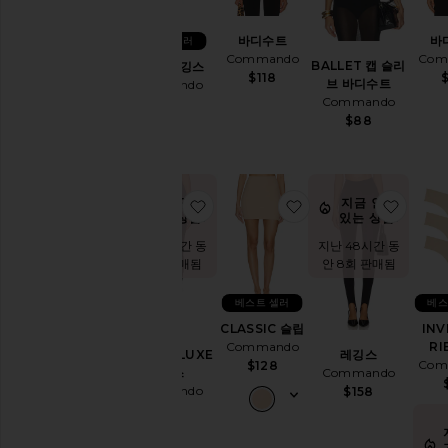
테
고
바디수트
바
베스트 셀러
리
Commando
Com
BALLET 캡 슬리
카프리 레깅스
$118
$
트
브 바디수트
Commando
레
Commando
$128
이
$88
닝
복
원
피
지금 인기
지금 인기
찜상품BUTTER LUXE 레깅스
찜상품CLASSIC 슬립
찜상품
스
있는 상품!
있는 상품!
가
지난 48시간 동
지난 48시간 동
안 5회 판매됨
안 8회 판매됨
죽
란
베스트 셀러
베스
제
리
CLASSIC 슬립
INV
&
Commando
RI
BUTTER LUXE
레깅스
잠
Com
$128
레깅스
Commando
옷
Commando
$158
홈
$168
웨
어