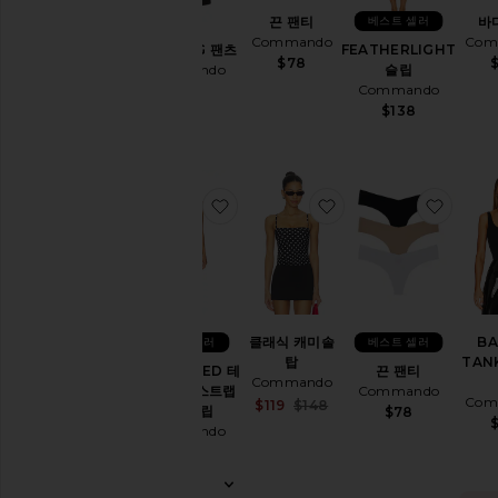
끈 팬티
바
베스트 셀러
Commando
Com
WIDE LEG 팬츠
FEATHERLIGHT
$78
$
Commando
슬립
Commando
$198
$138
찜상품TWO-FACED 테크 컨트롤 
찜상품클래식 캐미솔 
찜상품
클래식 캐미솔
BA
베스트 셀러
베스트 셀러
탑
TAN
TWO-FACED 테
끈 팬티
Commando
크 컨트롤 스트랩
Commando
Com
Sale price:
$119
$148
리스 슬립
$78
Previous price:
$
Commando
$128