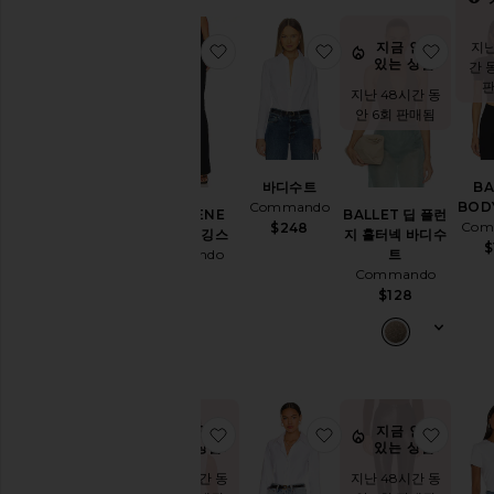
바
지난
지금 인기
찜상품NEOPRENE FLARE 레깅스
찜상품바디수트
찜상품
지
있는 상품!
간 
쇼
지난 48시간 동
츠
안 6회 판매됨
스
커
트
바디수트
BA
스
Commando
BOD
NEOPRENE
BALLET 딥 플런
웨
Com
$248
FLARE 레깅스
지 홀터넥 바디수
터
$
Commando
트
&
Commando
$188
니
$128
트
상
의
사
이
지금 인기
지금 인기
찜상품BUTTER 바디수트
찜상품바디수트
찜상품
즈
있는 상품!
있는 상품!
지난 48시간 동
지난 48시간 동