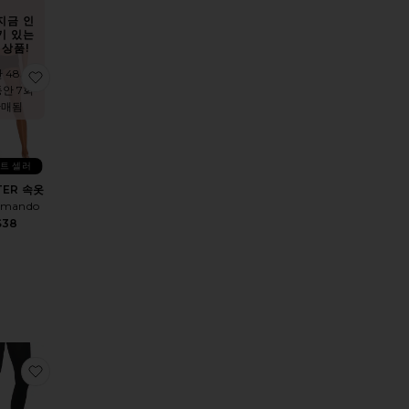
지금 인
기 있는
상품!
 48시
N BASIC 레이서백 탑
스타킹
찜상품BUTTER 속옷
동안 7회
판매됨
트 셀러
TER 속옷
mando
$38
트
원피스
COMFY 편안한
찜상품FLEECE LINED OPAQUE 스타킹