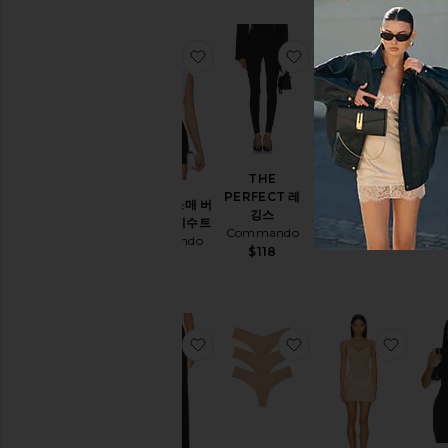
찜상품클래식 민소매 버튼다운 바디
찜상품THE PERFEC
찜상품
THE
INV
PERFECT 레
RI
클래식 민소매 버
바디수트
깅스
Com
튼다운 바디수트
Commando
Commando
Commando
$138
$118
$208
찜상품WIDE LEG 팬츠
찜상품끈 팬티
찜상품F