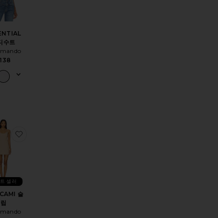
ENTIAL
디수트
mando
138
rt
 탱크 바디슈트
ETTER THAN BASIC 탱크
찜상품MINI CAMI 슬립
트 셀러
 CAMI 슬
립
mando