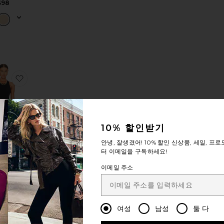
$98
 스트랩리스 브라렛
바디수트
EATHERLIGHT CONTROL 반바지
찜상품BALLET 바디수트
10% 할인받기
LET 바디
안녕, 잘생겼어!
10% 할인
신상품, 세일, 프로
수트
터 이메일을 구독하세요!
mando
108
이메일 주소
여성
남성
둘 다