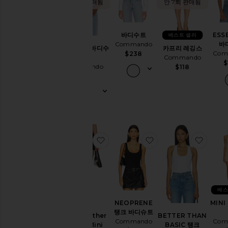
안 6회 판매됨
안 7회 판매됨
색
상
바디수트
ESS
베스트 셀러
가
Commando
바
BUTTER 바디수
카프리 레깅스
격
Com
$238
트
Commando
$
Commando
$118
$98
찜상품Faux Leather Micro-Mini Ski
찜상품NEOPRENE
찜상품B
베스
NEOPRENE
MINI
탱크 바디슈트
Faux Leather
BETTER THAN
Commando
Com
Micro-Mini
BASIC 탱크