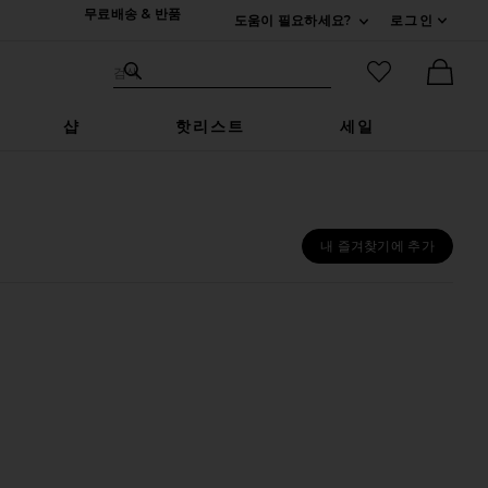
무료배송 & 반품
도움이 필요하세요?
로그인
펼치기 연락처
검색하기
즐겨찾기 아
검색
Ther
샵
핫리스트
세일
내 즐겨찾기에 추가