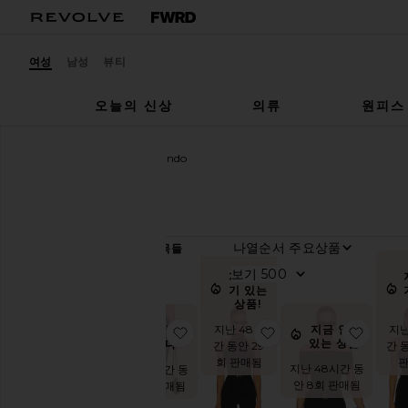
여성
남성
뷰티
오늘의 신상
의류
원피스
여성
디자이너
Commando
Commando
카
나열순
200
항목들
테
고
보기
지금 인
리
기 있는
상품!
여
성
지난 48시
지난
지금 인기
수요가 많
찜상품카프리 레깅스
찜상품바디수트
찜상품
있는 상품!
습니다!
간 동안 29
간 
남
회 판매됨
성
지난 48시간 동
지난 48시간 동
안 8회 판매됨
안 51회 판매됨
카