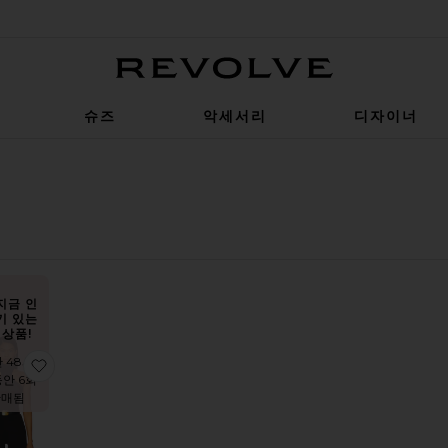
Revolve
슈즈
악세서리
디자이너
서
지금 인
기 있는
상품!
 48시
BALLET 캡 슬리브 바디수트
찜상품바디수트
동안 6회
판매됨