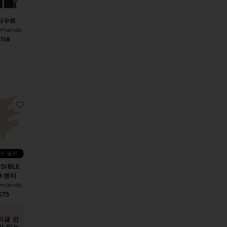
디수트
mando
118
레깅스
찜상품INVISIBLE RIB 팬티
트 셀러
ISIBLE
B 팬티
mando
$75
지금 인
기 있는