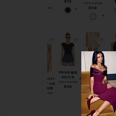
$118
Skirt
Commando
Commando
$108
$128
찜상품BUTTER SOFT-SUPPORT
찜상품PRIMA 발레 
찜상품F
PRIMA 발레
BAL
베스트 셀러
바디수트
BUTTER SOFT-
FEATHERLIGHT
Commando
Com
SUPPORT 스트
CONTROL 반바
$158
$
랩리스 브라렛
지
Commando
Commando
$86
$74