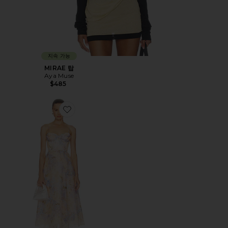
지속 가능
MIRAE 탑
Aya Muse
$485
Favorite VALIANT TUCKED MIDI 원피스