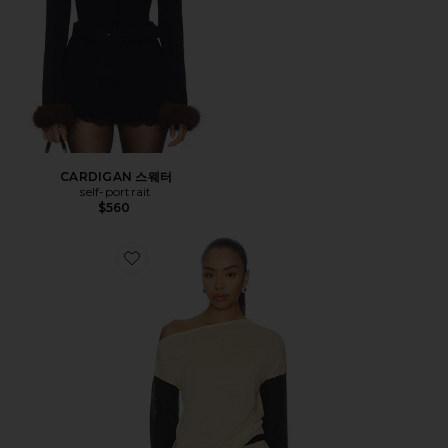
CARDIGAN 스웨터
self-portrait
$560
Favorite MIRAE 탑