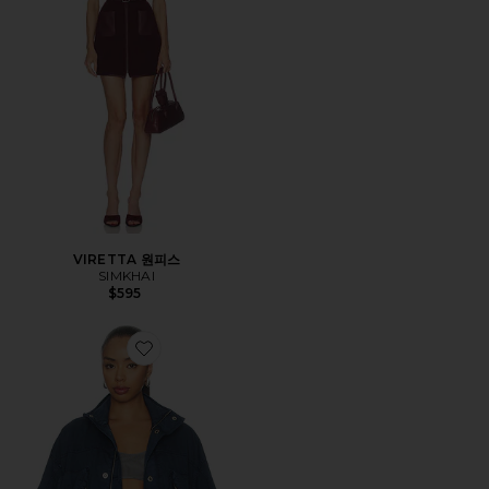
VIRETTA 원피스
SIMKHAI
$595
Favorite 자켓