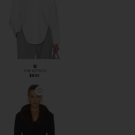
탑
THE ATTICO
$850
Favorite CARDIGAN 스웨터