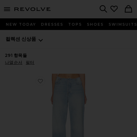
menu - shows more content
Revolve, Apparel & Fashion
Search
NEW TODAY
DRESSES
TOPS
SHOES
SWIMSUIT
컬렉션
신상품
291
항목들
나열순서
필터
Favorite JORDAN 진