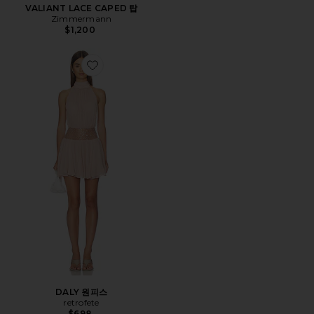
VALIANT LACE CAPED 탑
Zimmermann
$1,200
Favorite DALY 원피스
DALY 원피스
retrofete
$698