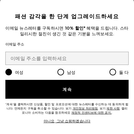
CLOSE MODAL
패션 감각을 한 단계 업그레이드하세요
THE OFF DUTY DRAWSTRING
BOW 데님
이메일 뉴스레터를 구독하시면
10% 할인*
혜택을 드립니다. 스타
FRAME
일리시한 절친이 생긴 것 같은 기분을 느껴보세요.
$368
이메일 주소
Favorite SINCLAIR 반바지
여성
남성
둘 다
계속
'계속'을 클릭하시면 신상품, 할인 및 프로모션에 대한 뉴스레터를 수신하는 데 동의하게 됩
니다. 언제든지 구독을 취소할 수 있습니다. 보기
개인정보 처리방침
. 보기
제한 사항
. 캘리
포니아 소비자는 다음을 참조하세요
재정적 인센티브에 대한 공지.
.
아니요, 그냥 쇼핑하겠습니다