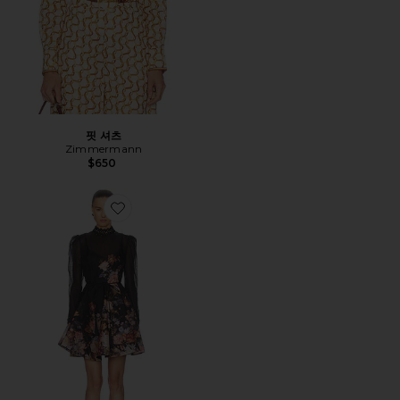
핏 셔츠
Zimmermann
$650
Favorite VALIANT EMBELLISH MINI 원피스