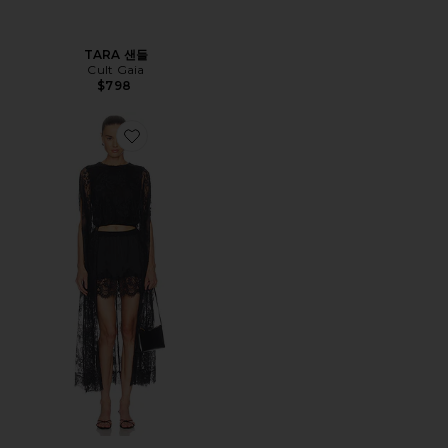
TARA 샌들
Cult Gaia
$798
Favorite VALIANT LACE CAPED 탑