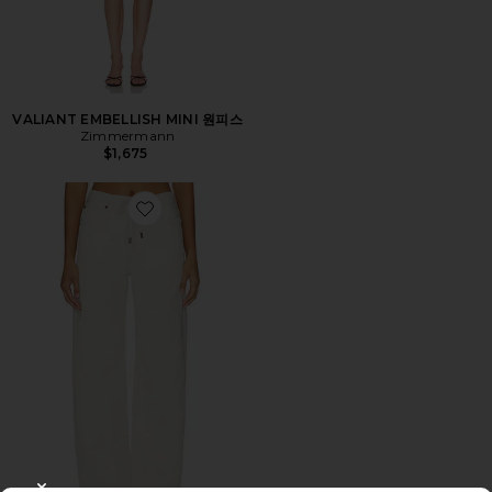
VALIANT EMBELLISH MINI 원피스
Zimmermann
$1,675
Favorite THE OFF DUTY DRAWSTRING BOW 데님