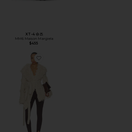
XT-4 슈즈
MM6 Maison Margiela
$455
Favorite 자켓