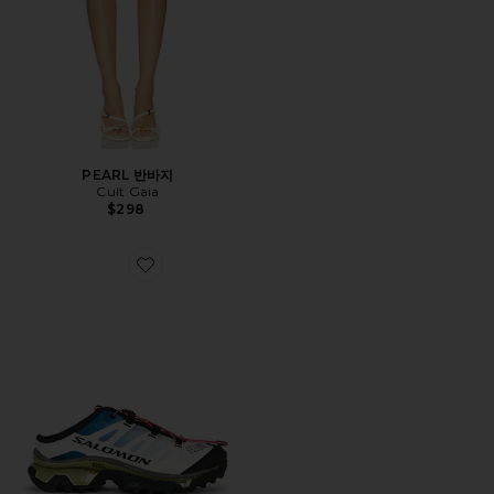
PEARL 반바지
Cult Gaia
$298
Favorite XT-4 슈즈