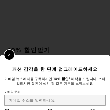
petit moments Round Stone
Statement Ring Set Of 2
petit moments
전 가격:
$44
$100
FOOTER
10% 할인받기
Close Modal
이메일을 제출하여 뉴스레터를 구독하실 수 있습니다. 언제든지 수신 거
부 가능합니다.
개인 정보 정책
패션 감각을 한 단계 업그레이드하세요
Email Address
이메일 뉴스레터를 구독하시면
10% 할인*
혜택을 드립니다. 스타
일리시한 절친이 생긴 것 같은 기분을 느껴보세요.
Sign Up
이메일 주소
ko
USD
Change Country Regions Preferences