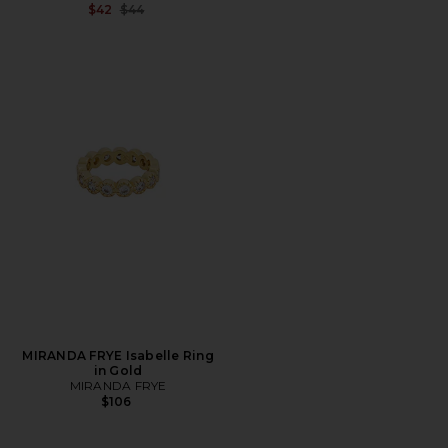
전 가격:
$42
$44
MIRANDA FRYE Isabelle Ring
in Gold
MIRANDA FRYE
$106