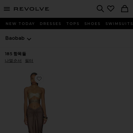
menu - shows more content
Revolve, Apparel & Fashion
Search
NEW TODAY
DRESSES
TOPS
SHOES
SWIMSUIT
Baobab
185
항목들
나열순서
필터
Favorite GISELLE 원피스