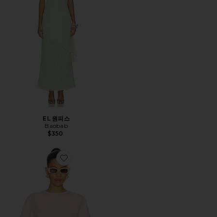
EL 원피스
Baobab
$350
Favorite TIKA 탑