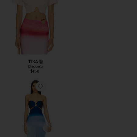
TIKA 탑
Baobab
$150
Favorite VOILA 원피스