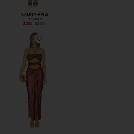
KALINA 원피스
Baobab
Previous price:
$255
$300
Favorite DAWN 원피스