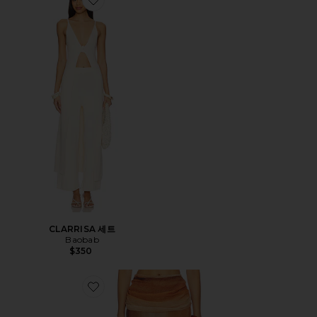
Favorite CLARRISA 세트
CLARRISA 세트
Baobab
$350
Favorite SUMAQ 스커트