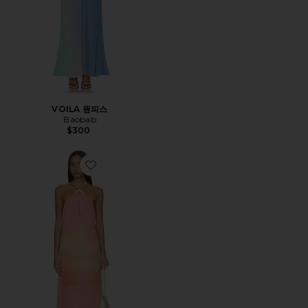
VOILA 원피스
Baobab
$300
Favorite RONDINE 원피스