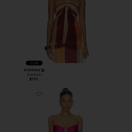
신상품
ROMINA 탑
Baobab
$170
Favorite NALA BIKINI 수영복