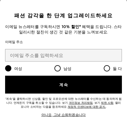
CLOSE MODAL
패션 감각을 한 단계 업그레이드하세요
이메일 뉴스레터를 구독하시면
10% 할인*
혜택을 드립니다. 스타
LENA 맥시원피스
일리시한 절친이 생긴 것 같은 기분을 느껴보세요.
Baobab
$285
이메일 주소
Favorite EL 맥시원피스
여성
남성
둘 다
계속
'계속'을 클릭하시면 신상품, 할인 및 프로모션에 대한 뉴스레터를 수신하는 데 동의하게 됩
니다. 언제든지 구독을 취소할 수 있습니다. 보기
개인정보 처리방침
. 보기
제한 사항
. 캘리
포니아 소비자는 다음을 참조하세요
재정적 인센티브에 대한 공지.
.
아니요, 그냥 쇼핑하겠습니다