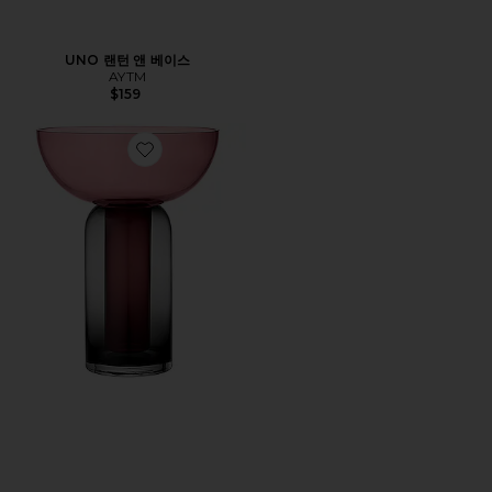
UNO 랜턴 앤 베이스
AYTM
$159
Favorite TORUS 꽃병