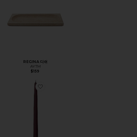
REGINA 디쉬
AYTM
$159
Favorite LUX 테이퍼드 초