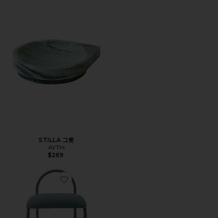
STILLA 그릇
AYTM
$269
Favorite ANGUI 의자