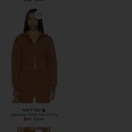
Favorite KNITTED 탑
KNITTED 탑
adidas by Stella McCartney
Previous price:
$88
$200