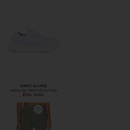
ASMC 스니커즈
adidas by Stella McCartney
Previous price:
$194
$230
Favorite TRUE PURPOSE 레깅스