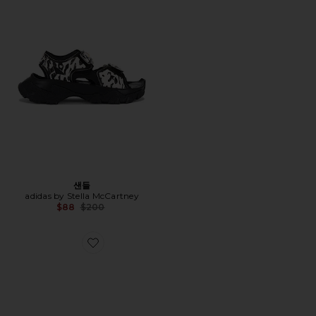
샌들
adidas by Stella McCartney
Previous price:
$88
$200
Favorite 슈즈