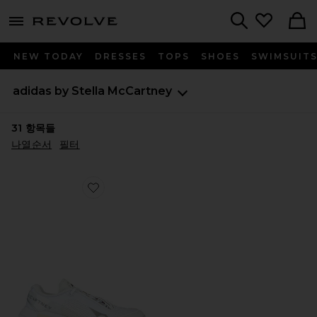
menu - shows more content
Revolve, Apparel & Fashion
Search
NEW TODAY
DRESSES
TOPS
SHOES
SWIMSUIT
adidas by Stella McCartney
31
항목들
나열순서
필터
Favorite BARRICADE 스니커즈