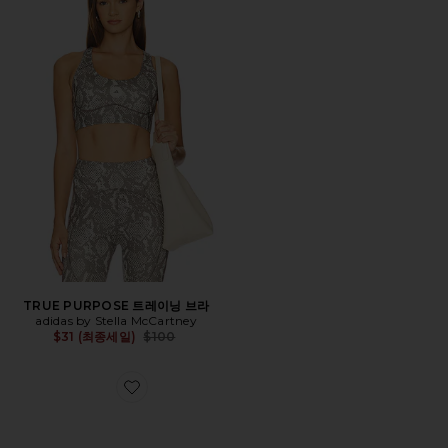
TRUE PURPOSE 트레이닝 브라
adidas by Stella McCartney
Previous price:
$31 (최종세일)
$100
Favorite 샌들