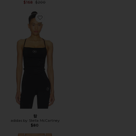
Previous price:
$168
$200
Favorite 탑
탑
adidas by Stella McCartney
$80