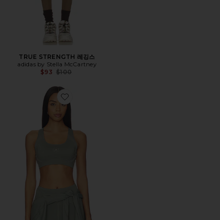
TRUE STRENGTH 레깅스
adidas by Stella McCartney
Previous price:
$93
$100
Favorite TRUE PURPOSE 브라