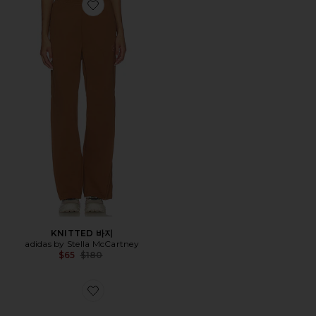
Favorite KNITTED 바지
KNITTED 바지
adidas by Stella McCartney
Previous price:
$65
$180
Favorite ASMC 스니커즈