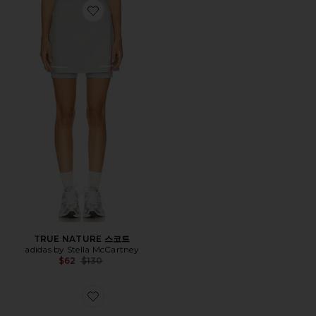
Favorite TRUE NATURE 스코트
TRUE NATURE 스코트
adidas by Stella McCartney
Previous price:
$62
$130
Favorite ASMC 스니커즈