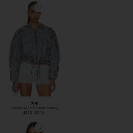
Favorite 자켓
자켓
adidas by Stella McCartney
Previous price:
$122
$220
Favorite TRUE PURPOSE 트레이닝 브라