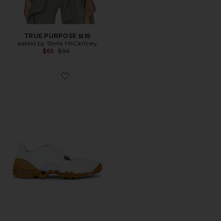
TRUE PURPOSE 브라
adidas by Stella McCartney
Previous price:
$65
$90
Favorite SPW X 스니커즈