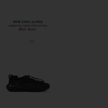
SPW 2000 스니커즈
adidas by Stella McCartney
Previous price:
$150
$200
Favorite SPORTSWEAR LOW GROUND 스니커즈