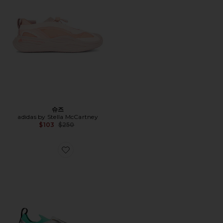
슈즈
adidas by Stella McCartney
Previous price:
$103
$250
Favorite 스니커즈