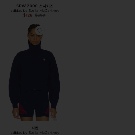
SPW 2000 스니커즈
adidas by Stella McCartney
Previous price:
$128
$200
Favorite 자켓
자켓
adidas by Stella McCartney