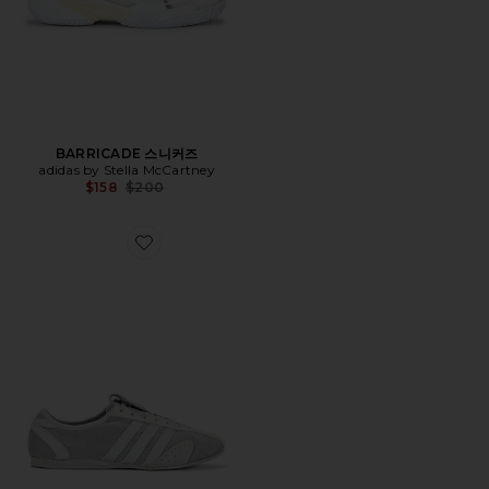
BARRICADE 스니커즈
adidas by Stella McCartney
Previous price:
$158
$200
Favorite SPORTSWEAR 76 스니커즈