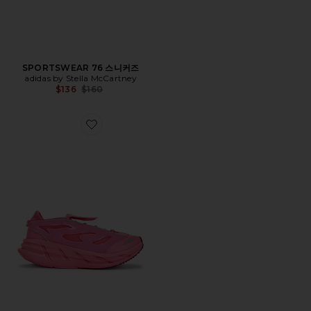
SPORTSWEAR 76 스니커즈
adidas by Stella McCartney
Previous price:
$136
$160
Favorite ADISTAR 스니커즈