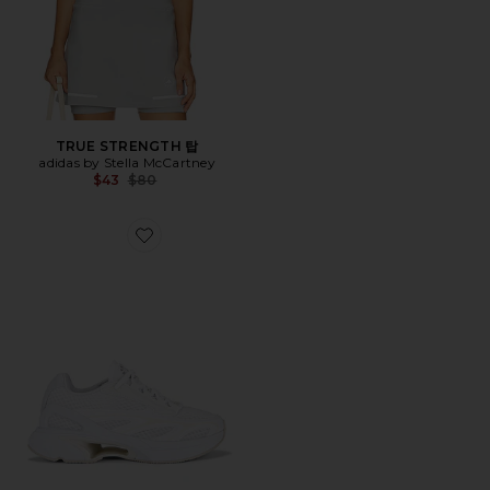
TRUE STRENGTH 탑
adidas by Stella McCartney
Previous price:
$43
$80
Favorite SPW 2000 스니커즈