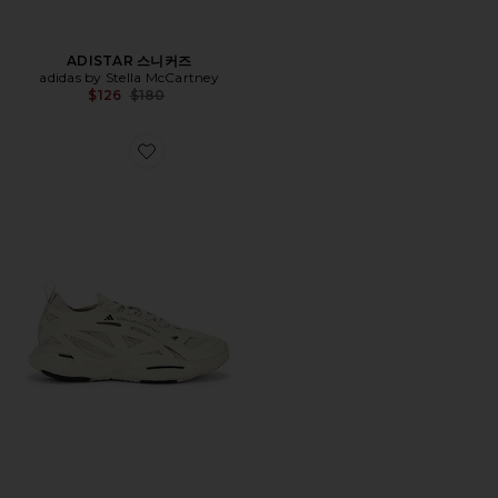
ADISTAR 스니커즈
adidas by Stella McCartney
Previous price:
$126
$180
Favorite SOLARGLIDE 스니커즈