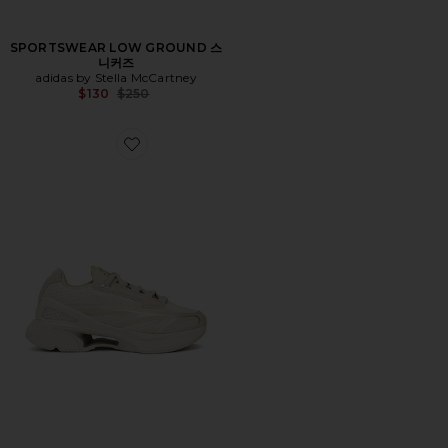
SPORTSWEAR LOW GROUND 스
니커즈
adidas by Stella McCartney
Previous price:
$130
$250
Favorite SPW 2000 스니커즈