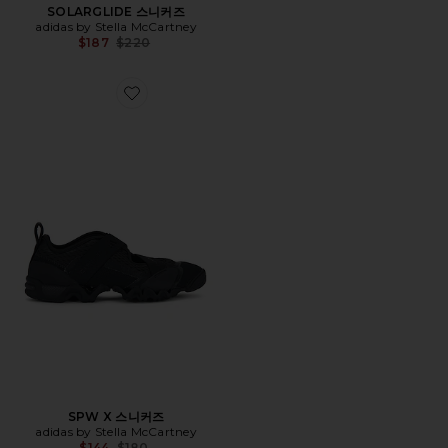
SOLARGLIDE 스니커즈
adidas by Stella McCartney
Previous price:
$187
$220
Favorite SPW X 스니커즈
SPW X 스니커즈
adidas by Stella McCartney
Previous price:
$144
$180