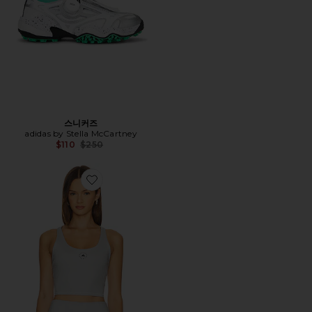
스니커즈
adidas by Stella McCartney
Previous price:
$110
$250
Favorite TRUE STRENGTH 탑