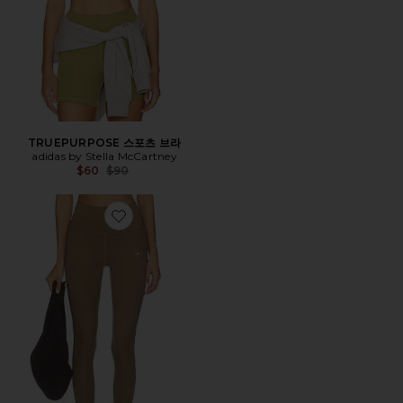
TRUEPURPOSE 스포츠 브라
adidas by Stella McCartney
Previous price:
$60
$90
Favorite TRUE STRENGTH 레깅스