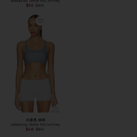
adidas by Stella McCartney
Previous price:
$56
$80
Favorite 스포츠 브라
스포츠 브라
adidas by Stella McCartney
Previous price:
$48
$80