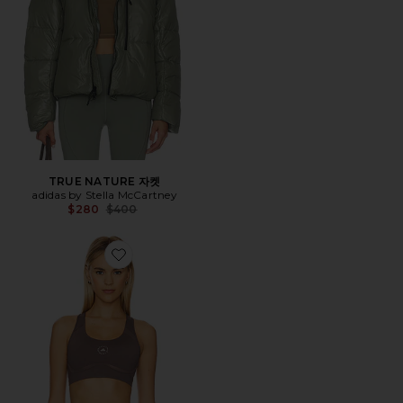
TRUE NATURE 자켓
adidas by Stella McCartney
Previous price:
$280
$400
Favorite TRUEPURPOSE 스포츠 브라