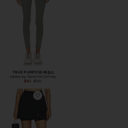
TRUE PURPOSE 레깅스
adidas by Stella McCartney
Previous price:
$82
$110
Favorite TRUE PURPOSE 스코트