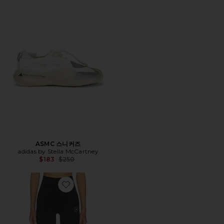
ASMC 스니커즈
adidas by Stella McCartney
Previous price:
$183
$250
Favorite 레깅스