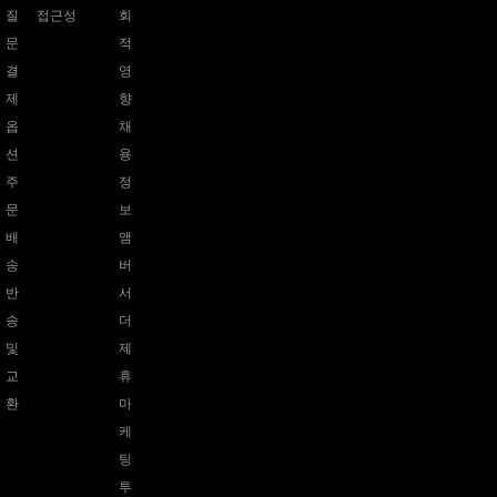
질
접근성
회
문
적
결
영
제
향
옵
채
션
용
주
정
문
보
배
앰
송
버
반
서
송
더
및
제
교
휴
환
마
케
팅
투