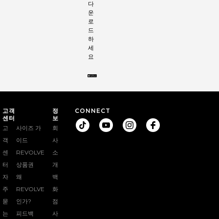
다
운
로
드
하
세
요
고객
정
CONNECT
센터
보
고
사이즈 가
회
이동하기 Revolve TikTok, 새
이동하기 Revolve YouTube,
이동하기 Revolve Instagram
이동하기 Revolve Facebook
객
이드
사
센
REVOLVE
소
터
상품권
개
자
왜
백
주
REVOLVE
화
묻
인가?
점
는
피드백
사