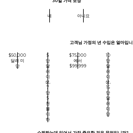
30일 가격 보장
네
아니요
고객님 가정의 년 수입은 얼마입니
$50,000
5
$75,000
10
달러 미
만
에서
만
만
달
$99,999
달
러
러
이
이
상,
상,
7
15
만
만
5
달
천
러
불
미
이
만
하
쇼핑하는데 있어서 가장 중요한 것은 무엇입니까?