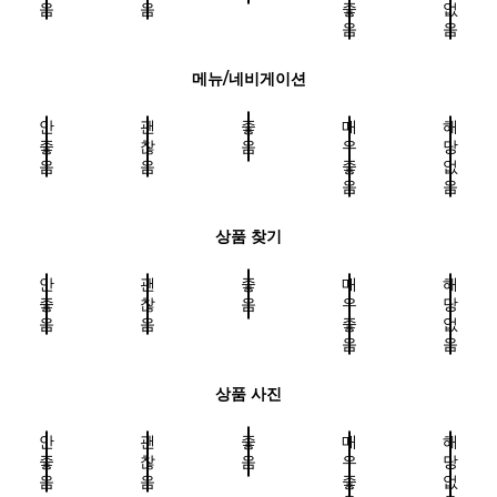
음
음
좋
없
음
음
메뉴/네비게이션
안
괜
좋
매
해
좋
찮
음
우
당
음
음
좋
없
음
음
상품 찾기
안
괜
좋
매
해
좋
찮
음
우
당
음
음
좋
없
음
음
상품 사진
안
괜
좋
매
해
좋
찮
음
우
당
음
음
좋
없