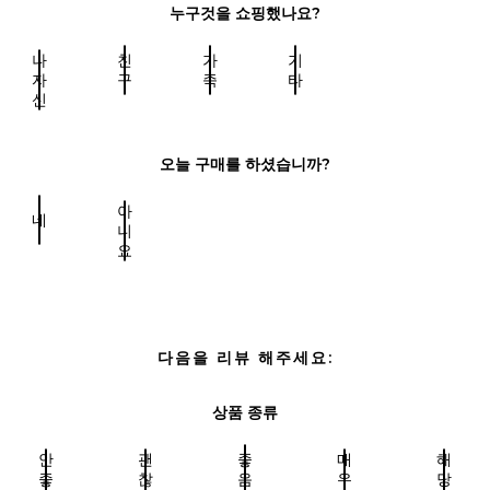
누구것을 쇼핑했나요?
나
친
가
기
자
구
족
타
신
오늘 구매를 하셨습니까?
아
네
니
요
다음을 리뷰 해주세요:
상품 종류
안
괜
좋
매
해
좋
찮
음
우
당