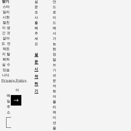
받기
.
설
안
스타
문
드
일리
조
로
시한
사
이
절친
를
드
이 생
해
에
긴 것
주
서
같아
세
가
요. 언
요
능
제든
한
지 탈
설
정
퇴하
말
문
실 수
쓰
시
있습
기
니다.
쉬
작
Privacy Policy
운
하
저
이
기
희
메
어
일
플
회원가입
주
리
소
케
이
션
을