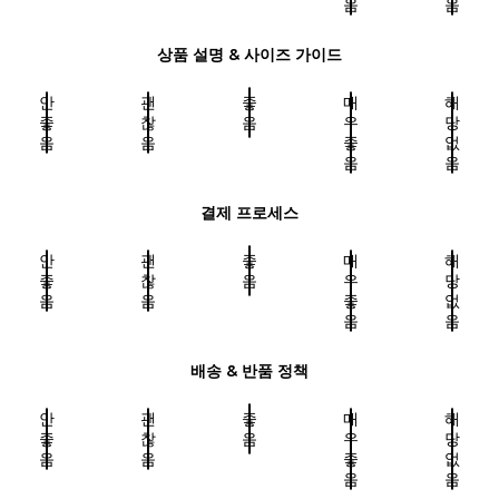
음
음
상품 설명 & 사이즈 가이드
안
괜
좋
매
해
좋
찮
음
우
당
음
음
좋
없
음
음
결제 프로세스
안
괜
좋
매
해
좋
찮
음
우
당
음
음
좋
없
음
음
배송 & 반품 정책
안
괜
좋
매
해
좋
찮
음
우
당
음
음
좋
없
음
음