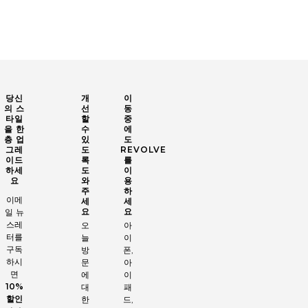
당신
개
이
의 스
선
동
타일
할
중
을 한
수
에
층 업
있
도
그레
도
REVOLVE
이드
록
를
하세
도
이
요
와
용
주
하
이메
세
세
요
요
일 뉴
스레
오
아
터를
늘
이
구독
방
폰,
하시
문
아
면
에
이
10%
대
패
할인
한
드,