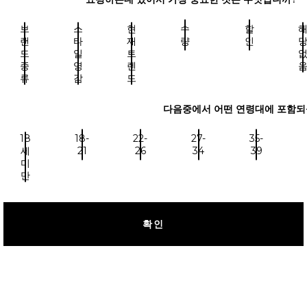
브
스
현
수
할
랜
타
재
량
인
드
일
트
종
영
렌
류
감
드
다음중에서 어떤 연령대에 포함되
18
18-
22-
27-
35-
세
21
26
34
39
미
만
확인