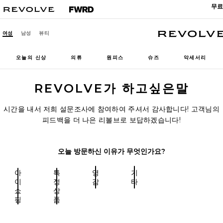
무료
여성
남성
뷰티
오늘의 신상
의류
원피스
슈즈
악세서리
REVOLVE가 하고싶은말
시간을 내서 저희 설문조사에 참여하여 주셔서 감사합니다! 고객님의
피드백을 더 나은 리볼브로 보답하겠습니다!
오늘 방문하신 이유가 무엇인가요?
아
특
영
기
이
정
감
타
쇼
상
핑
품