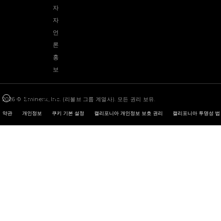
자
자
opens in a new window
언
론
홍
보
|
KO
|
$USD
2026 © Eminent, Inc. (리볼브 그룹 계열사). 모든 권리 보유.
Change Country Regions Preferences - Currently selected: 
약관
개인정보
쿠키 기본 설정
캘리포니아 개인정보 보호 권리
캘리포니아 투명성 법