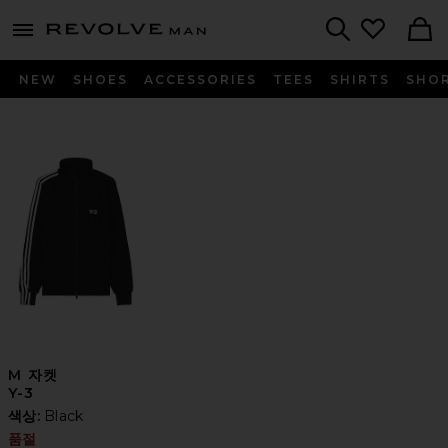
Revolve
menu - shows more content
Search
NEW
SHOES
ACCESSORIES
TEES
SHIRTS
SHO
M 자켓
Y-3
색상:
Black
품절