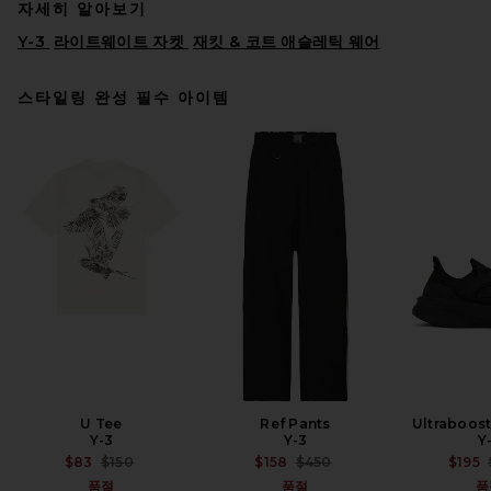
자세히 알아보기
Y-3
라이트웨이트 자켓
재킷 & 코트 애슬레틱 웨어
스타일링 완성 필수 아이템
On Performance Volt Jacket
in Espresso
ON
$220
U Tee
Ref Pants
Ultraboost
Y-3
Y-3
Y
PREVIOUS PRICE:
PREVIOUS PRICE:
$83
$150
$158
$450
$195
품절
품절
품