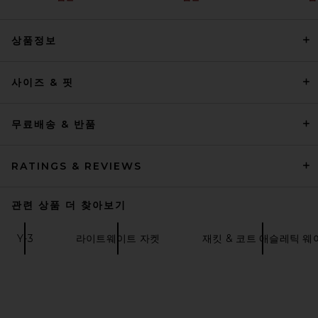
상품정보
Polo Ralph Lauren Bi-Swing
사이즈 & 핏
Windbreaker in Refined Navy
POLO RALPH LAUREN
$185
무료배송 & 반품
RATINGS & REVIEWS
관련 상품 더 찾아보기
Y-3
라이트웨이트 자켓
재킷 & 코트 애슬레틱 웨