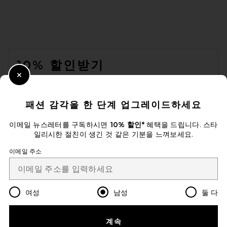
On x Post Archive Faction
(PAF) Breaker in Black
ON
FOOTER
전 가격:
$246
$328
10% 할인받기
Close Modal
이메일을 제출하여 뉴스레터를 구독하실 수 있습니다. 언제든지 수신 거
부 가능합니다.
개인 정보 정책
패션 감각을 한 단계 업그레이드하세요
EMAIL ADDRESS
이메일 뉴스레터를 구독하시면
10% 할인*
혜택을 드립니다. 스타
일리시한 절친이 생긴 것 같은 기분을 느껴보세요.
Sign Up
이메일 주소
ko
USD
Change Country Regions Preferences
여성
남성
둘 다
개선에 도움을 주세요!
계속