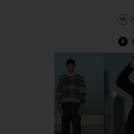
view 4 of 3 벨트 in Chocolate