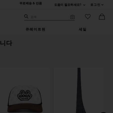
무료배송 & 반품
도움이 필요하세요?
로그인
펼치기 연락처
검색하기
즐겨찾기 아
검색
비주얼 서치
Ther
큐레이트된
세일
니다