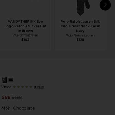
N
VANDYTHEPINK Eye
Polo Ralph Lauren Silk
Logo Patch Trucker Hat
Circle Neat Neck Tie in
in Brown
Navy
VANDYTHEPINK
Polo Ralph Lauren
$102
$125
벨트
Vi
bran
Vince
(1 리뷰)
$89
$158
Prev
색상:
Chocolate