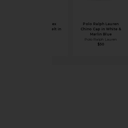
Vince 30mm Alex
Polo Ralph Lauren
Stitched Suede Belt in
Chino Cap in White &
Smoke
Marlin Blue
Vince
Polo Ralph Lauren
$118
$50
Vince
벨트
찜상품Vince 35mm Flat Pebble Belt in Chocolate