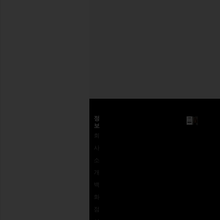
이
메
일
회원가입
주
소
고객센터
정
보
고객
배송
왜
회
센터
반송 및 교
REVOLVE
사
1-
환
인가?
소
562-
사이즈 가
피드백
개
926-
이드
접근성
백
5672
REVOLVE
로열티 프
화
결제
상품권
로그램
점
옵션