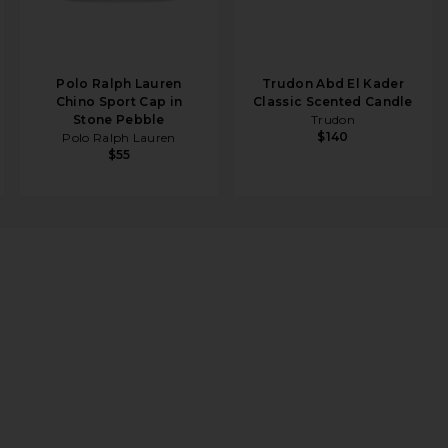
Polo Ralph Lauren
Trudon Abd El Kader
Chino Sport Cap in
Classic Scented Candle
Stone Pebble
Trudon
$140
Polo Ralph Lauren
$55