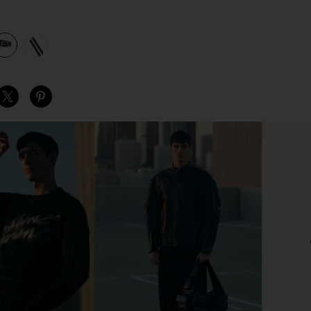
view 1 of 3 벨트 in Chocolate
v
S
S
S