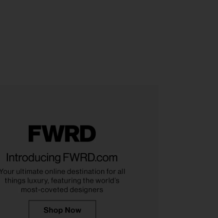
iew 2 of 3 벨트 in Chocolate
view
HARE 35MM FLAT PEBBLE BELT IN CHOCOLATE ON F
HARE 35MM FLAT PEBBLE BELT IN CHOCOLATE ON T
HARE 35MM FLAT PEBBLE BELT IN CHOCOLATE ON P