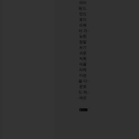
아이
이메
한 설
패드,
일 뉴
문 조
안드
스레
사를
로이
터를
해주
드에
구독
세요
서 가
하시
능한
면
설문
정말
10%
시작
쓰기
할인
하기
쉬운
받기
.
저희
스타
어플
일리
리케
시한
이션
절친
을 다
이 생
운로
긴 것
드 하
같아
세요
요. 언
제든
지 탈
퇴하
실 수
있습
니다.
Privacy Policy