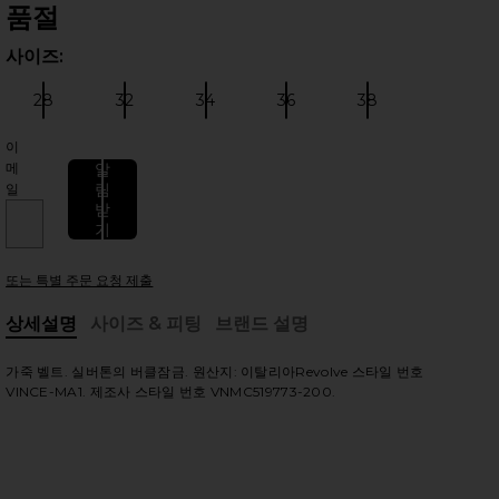
품절
사이즈:
사이
28
32
34
36
38
사이즈:
사이즈:
사이즈:
사이즈:
사이즈:
이
메
알
림
일
 슬라이드
받
기
또는 특별 주문 요청 제출
상세설명
사이즈 & 피팅
브랜드 설명
, Cu
가죽 벨트. 실버톤의 버클잠금. 원산지: 이탈리아Revolve 스타일 번호
VINCE-MA1. 제조사 스타일 번호 VNMC519773-200.