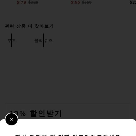
Previous price:
Previous price:
$178
$329
$166
$550
$2
관련 상품 더 찾아보기
부츠
블랙 슈즈
FOOTER
10% 할인받기
Close Modal
이메일을 제출하여 뉴스레터를 구독하실 수 있습니다. 언제든지 수신 거
부 가능합니다.
개인 정보 정책