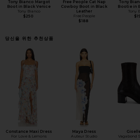
Tony Bianco Margot
Free People Cat Nap
Tony Bian
Boot in Black Venice
Cowboy Boot in Black
Bootie in 
Tony Bianco
Leather
Tony 
Free People
$250
$1
$188
당신을 위한 추천상품
Constance Maxi Dress
Maya Dress
Gisell
For Love & Lemons
Auteur Studio
Vagabond 