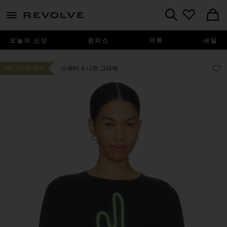
menu - shows more content
Revolve, Apparel & Fashion
Search
오늘의 신상
원피스
의류
세일
찜상품
찜상품
스웨터 & 니트 그래픽
#66 베스트 셀러