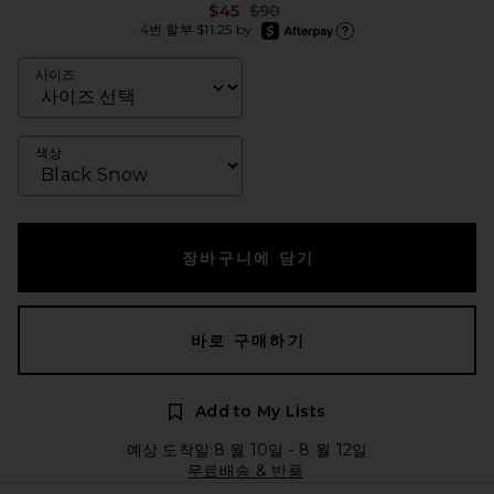
Previous price:
$45
$90
afterpay
4번 할부 $11.25 by
Afterpay에 대한 더 많은 정보
사이즈
색상
장바구니에 담기
바로 구매하기
Add to My Lists
예상 도착일:8 월 10일 - 8 월 12일
무료배송 & 반품