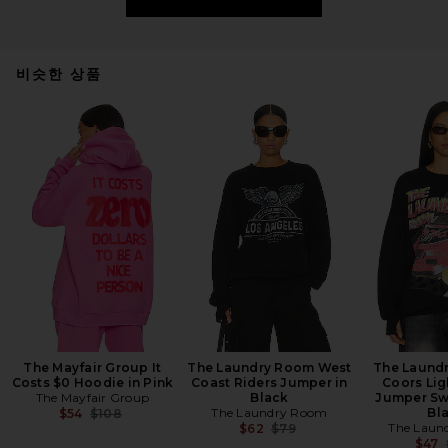
비슷한 상품
The Mayfair Group It
The Laundry Room West
The Laund
Costs $0 Hoodie in Pink
Coast Riders Jumper in
Coors Lig
The Mayfair Group
Black
Jumper Swe
Previous price:
The Laundry Room
Bl
$54
$108
Previous price:
The Laun
$62
$79
$47