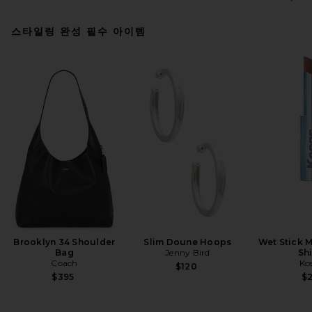
스타일링 완성 필수 아이템
Brooklyn 34 Shoulder
Slim Doune Hoops
Wet Stick M
Bag
Jenny Bird
Sh
Coach
Ko
$120
$395
$