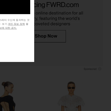
 Dress in Black
Grey
VE LOS ANGELES
THE ATTICO
$550
$978
$1,150
Previ
뉴스레터 수신에 동의하는 것
. 보기
개인 정보 정책
캘
에 대한 공지.