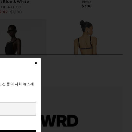
ht Blue & White
Helsa
$398
THE ATTICO
$917
$1,190
Previous price:
모션 등의 저희 뉴스레
OS ANGELES Adelina
THE ATTICO Midi Dress in Metal