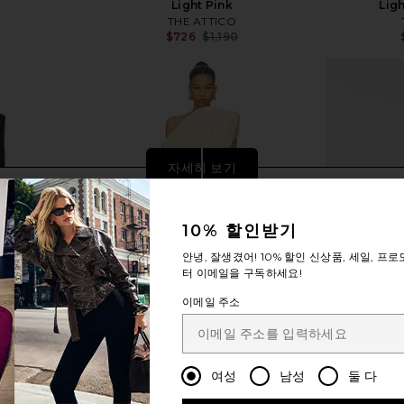
Light Pink
Lig
THE ATTICO
$726
$1,190
Previous price:
자세히 보기
10% 할인받기
안녕, 잘생겼어!
10% 할인
신상품, 세일, 프로
터 이메일을 구독하세요!
이메일 주소
여성
남성
둘 다
l Mini Dress
Magda Butrym Strapless Mini Dress
REVOLVE L