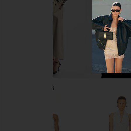
Multicolor
in Black
THE ATTICO
THE ATTIC
$927
$1,090
$760
$95
Previous price:
당신을 위한 추천상품