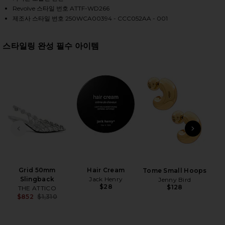
Revolve 스타일 번호 ATTF-WD266
제조사 스타일 번호 250WCA00394 - CCC052AA - 001
HARE LONG SLEEVE SHIRT DRESS IN WHITE ON FAC
HARE LONG SLEEVE SHIRT DRESS IN WHITE ON TWI
HARE LONG SLEEVE SHIRT DRESS IN WHITE ON PINT
스타일링 완성 필수 아이템
전 슬라이드
다음 
Grid 50mm
Hair Cream
B
Tome Small Hoops
Slingback
Jack Henry
Jenny Bird
$28
$128
THE ATTICO
$852
$1,310
Be
Previous price: