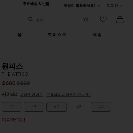
무료배송 & 반품
도움이 필요하세요?
로그인
펼치기 연락처
검색하기
즐겨찾기 아
검색
비주얼 서치
Ther
샵
핫리스트
세일
원피스
TH
bran
THE ATTICO
$686
$890
Prev
Plea
사이즈:
사이즈 가이드
고객님의 사이즈가 없나요?
36
38
40
42
44
Size:
Size:
Size:
Size:
Size:
마지막 1개!