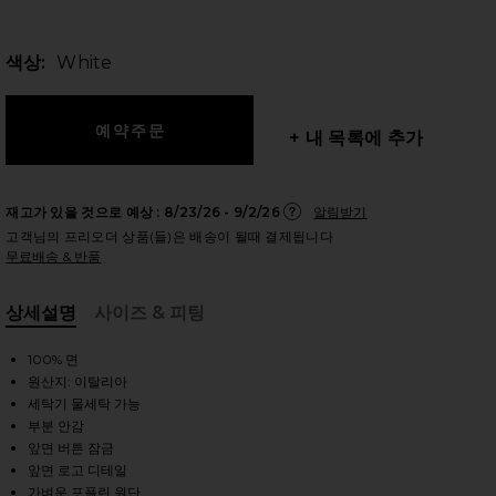
색상:
White
 슬라이드
+ 내 목록에 추가
재고가 있을 것으로 예상 :
8/23/26 - 9/2/26
알림받기
고객님의 프리오더 상품(들)은 배송이 될때 결제됩니다
무료배송 & 반품
상세설명
사이즈 & 피팅
, Cu
100% 면
원산지: 이탈리아
세탁기 물세탁 가능
부분 안감
앞면 버튼 잠금
iew 2 of 3 원피스 in White
view
앞면 로고 디테일
가벼운 포플린 원단