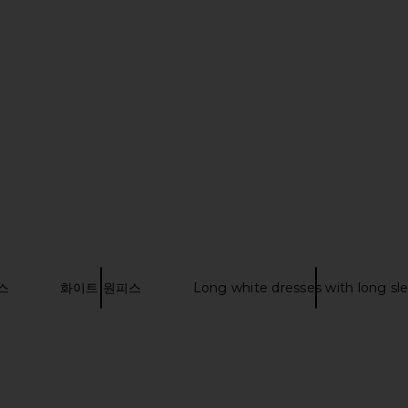
ss in Double
Alice + Olivia Lucy Roll Cuff Mini
ZUT Coloni
damia
Dress in Fiorenza Stripe
Alice + Olivia
5
$421
$495
Previous price:
Previous price:
스
화이트 원피스
Long white dresses with long sl