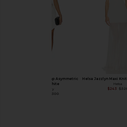
Alexis Sicily Dress in Black
Mother of All Carla C
Alexis
Mini Dress in 
$661
$695
Mother of Al
Previous price:
$395
Alex Perry Bikini Wrap Asymmetric
Helsa Jazzlyn Maxi Knit
Dress in White
Helsa
$243
$32
Alex Perry
$1,702
$2,300
Previous price: