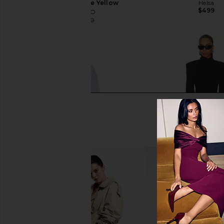
Mini Dress in Pale Yellow
Helsa
$499
THE ATTICO
$615
$890
Previous price:
THE ATTICO Mini Shirt Dress in
THE ATTICO Light Woo