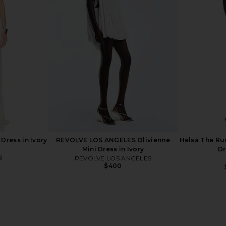
utout Flower
Dodiee Piper Dress in Black
Isabel Ma
Black
Dodiee
Dr
$384
$590
l
Isab
Previous price:
 Dress in Ivory
REVOLVE LOS ANGELES Olivienne
Helsa The Ru
Mini Dress in Ivory
Dr
8
REVOLVE LOS ANGELES
Previous price:
$400