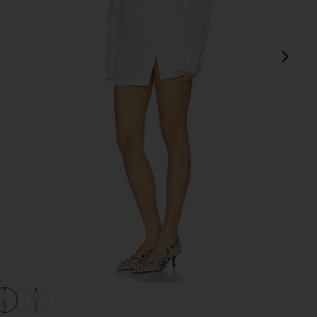
다음
view 1 of 3 원피스 in White
v