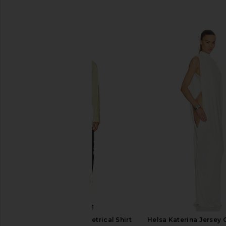
비슷한 상품
THE ATTICO Asymmetrical Shirt
Helsa Katerina Jersey 