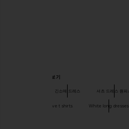
Alexander Wang Pre-Styled Mini
CAMI NYC Nineveh Dre
Wrap Dress in White
Stripe & Maca
Alexander Wang
CAMI NYC
$416
$650
$360
$54
Previous price:
관련 상품 더 찾아보기
미니 드레스
긴소매 드레스
셔츠 드레스 원피
Graphic long sleeve t shirts
White long dresses