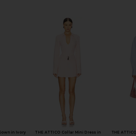
Gown in Ivory
THE ATTICO Collar Mini Dress in
THE ATTICO 