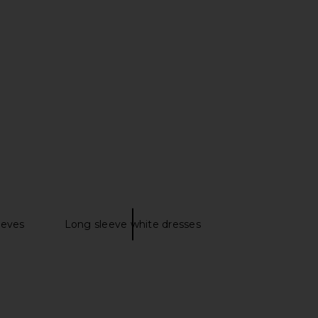
al Mini Dress in Navy
SIMKHAI Lira Polo Wrap Mini Dress
ZUT
in Midnight Multi
$344
$624
SIMKHAI
Previous price:
$495
eeves
Long sleeve white dresses