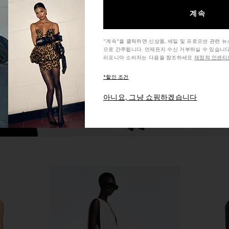
in Beige
Mini
계속
O
Magda Butrym
REVOL
0
$1,716
$2,350
Previous price:
Previous price:
"계속"을 클릭하면 신상품, 세일 및 프로모션 관련 
으로 간주됩니다. 언제든지 수신 거부하실 수 있습니다
리포니아 소비자는 다음을 참조하세요
재정적 인센티브
*할인 조건
아니요, 그냥 쇼핑하겠습니다