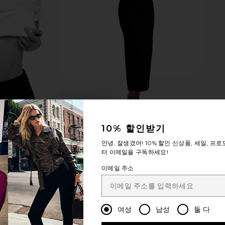
10% 할인받기
안녕, 잘생겼어!
10% 할인
신상품, 세일, 프로
터 이메일을 구독하세요!
이메일 주소
여성
남성
둘 다