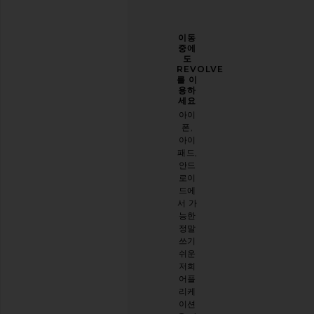
당신
개선
이동
의 스
할 수
중에
타일
있도
도
을 한
록 도
REVOLVE
층 업
와주
를 이
그레
세요
용하
이드
세요
오늘
하세
아이
방문
요
폰,
에 대
아이
이메
한 설
패드,
일 뉴
문 조
안드
스레
사를
로이
터를
해주
드에
구독
세요
서 가
하시
능한
면
설문
정말
10%
시작
쓰기
할인
하기
쉬운
받기
.
저희
스타
어플
일리
리케
시한
이션
절친