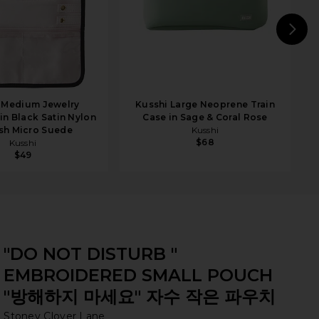
N
 Medium Jewelry
Kusshi Large Neoprene Train
in Black Satin Nylon
Case in Sage & Coral Rose
sh Micro Suede
Kusshi
$68
Kusshi
$49
"DO NOT DISTURB "
EMBROIDERED SMALL POUCH
"방해하지 마세요" 자수 작은 파우치
St
bran
Stoney Clover Lane