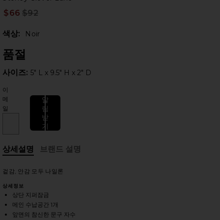
$66
$92
Prev
색상:
Noir
품절
사이즈:
사이즈:
5" L x 9.5" H x 2" D
이
메
알
림
일
받
기
상세설명
브랜드 설명
겉감, 안감 모두 나일론
상세정보
상단 지퍼잠금
메인 수납공간 1개
앞면의 참신한 문구 자수