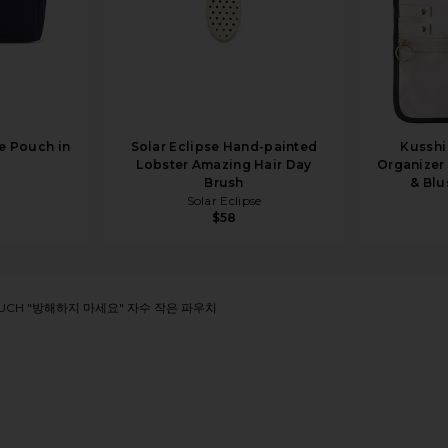
e Pouch in
Solar Eclipse Hand-painted
Kusshi
Lobster Amazing Hair Day
Organizer 
Brush
& Blu
Solar Eclipse
$58
 POUCH "방해하지 마세요" 자수 작은 파우치
ered Small Pouch in Noir