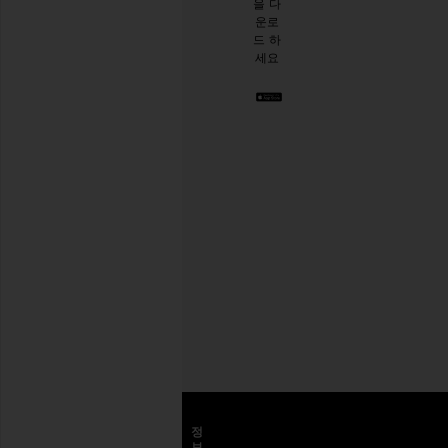
을 다
이 생
운로
긴 것
드 하
같아
세요
요. 언
제든
지 탈
퇴하
실 수
있습
니다.
Privacy Policy
이
메
일
회원가입
주
소
고객센터
정
보