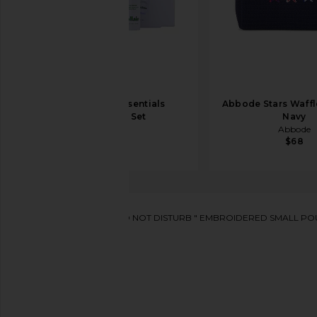
Follain The Essentials
Abbode Stars Waffl
Discovery Set
Navy
Follain
Abbode
$42
$68
Stoney Clover Lane
"DO NOT DISTURB " EMBROIDERED SMALL
찜상품Stoney Clover Lane "do Not Disturb " Embroid