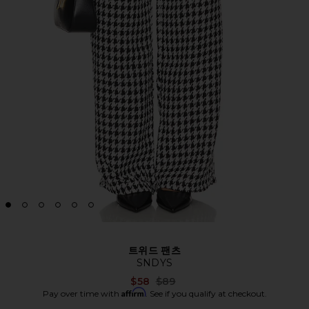
트위드 팬츠
SNDYS
Previous price:
$58
$89
Affirm
Pay over time with
. See if you qualify at checkout.