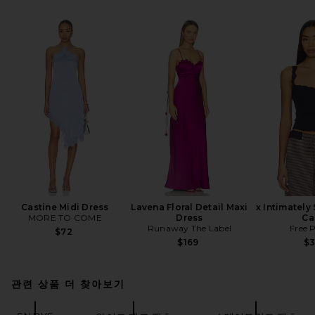
Castine Midi Dress
Lavena Floral Detail Maxi
x Intimately
MORE TO COME
Dress
Ca
Runaway The Label
Free 
$72
$169
$
관련 상품 더 찾아보기