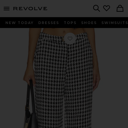
menu - shows more content
Revolve, Apparel & Fashion
Search
NEW TODAY
DRESSES
TOPS
SHOES
SWIMSUIT
찜상품 트위드 팬츠