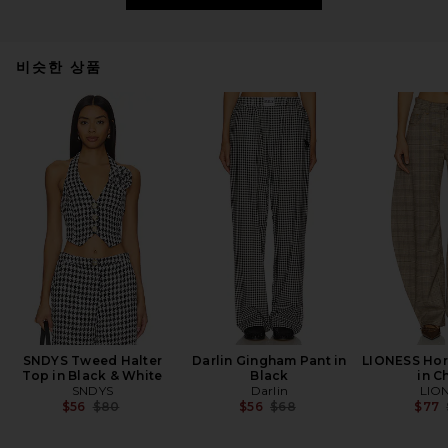
비슷한 상품
SNDYS Tweed Halter
Darlin Gingham Pant in
LIONESS Hor
Top in Black & White
Black
in C
SNDYS
Darlin
LIO
Previous price:
Previous price:
$56
$80
$56
$68
$77