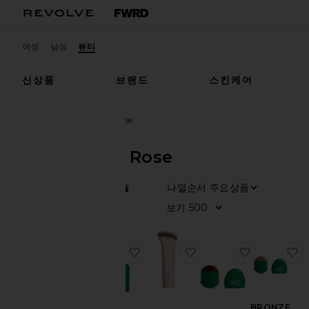
여성
남성
뷰티
신상품
브랜드
스킨케어
디자이너
Skin by Ella Rose
Skin by Ella Rose
나열순서
5
항목들
카
보기
테
고
리
찜상품LIP OIL 립 오일
찜상품BRONZER BRU
찜상품BRON
모
두
보
기
BRONZE