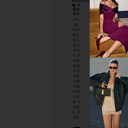
을 한
록 도
REVOLVE
층 업
와주
를 이
그레
세요
용하
이드
세요
오늘
하세
아이
방문
요
폰,
에 대
아이
이메
한 설
패드,
일 뉴
문 조
안드
스레
사를
로이
터를
해주
드에
구독
세요
서 가
하시
능한
면
설문
정말
10%
시작
쓰기
할인
하기
쉬운
받기
.
저희
스타
어플
일리
리케
시한
이션
절친
을 다
이 생
운로
긴 것
드 하
같아
세요
요. 언
제든
지 탈