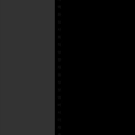
926-
이드
접근성
백
5672
REVOLVE
로열티 프
화
결제
상품권
로그램
점
옵션
사
자주
회
묻는
적
질문
영
주문
향
추적
채
용
정
보
앰
버
서
더
제
휴