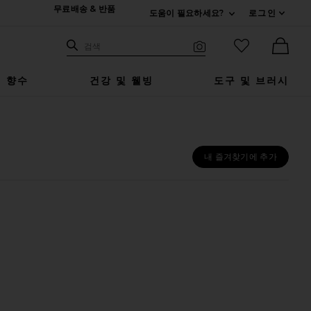
무료배송 & 반품
도움이 필요하세요?
로그인
펼치기 연락처
검색하기
즐겨찾기 아
검색
비주얼 서치
Ther
향수
건강 및 웰빙
도구 및 브러시
내 즐겨찾기에 추가