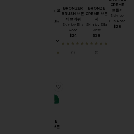
메
CREME
이
BRONZER
BRONZE
브론저
LIP OIL 립 오
크
BRUSH 브론
CREME 브론
Skin by
일
업
저 브러쉬
저
Ella Rose
Skin by Ella
Skin by Ella
Skin by Ella
브
Rose
$28
Rose
Rose
러
$24
$24
$28
시
&
도
(1)
(1)
구
(2)
가
격
찜상품BRONZE CREME 브론저
BRONZE
CREME 브론
저