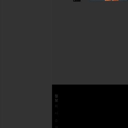
퇴하
실 수
있습
니다.
Privacy Policy
이
메
일
회원가입
주
소
고객센터
정
보
고객
배송
왜
회
센터
반송 및 교
REVOLVE
사
1-
환
인가?
소
562-
사이즈 가
피드백
개