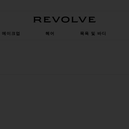
Revolve
메이크업
헤어
목욕 및 바디
SH 브론저 브러쉬
ZE CREME 브론저
찜상품BRONZE CREME 브론저