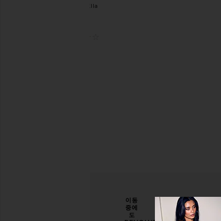
Skin by Ella
Rose
$28
(1)
당신
개선
이동
의 스
할 수
중에
타일
있도
도