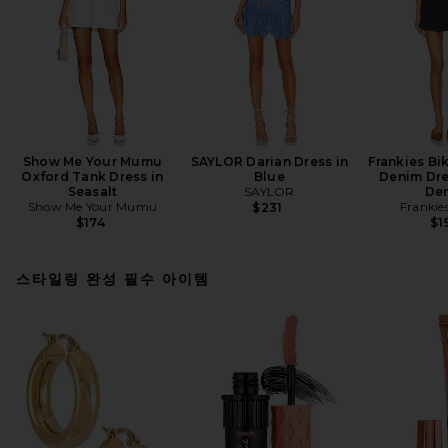
Show Me Your Mumu
SAYLOR Darian Dress in
Frankies Bik
Oxford Tank Dress in
Blue
Denim Dre
Seasalt
SAYLOR
De
Show Me Your Mumu
Frankies
$231
$174
$1
스타일링 완성 필수 아이템