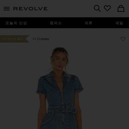
menu - shows more content
Revolve, Apparel & Fashion
Search
오늘의 신상
원피스
의류
세일
찜상품
찜상품
In Dresses
#4 베스트 셀러