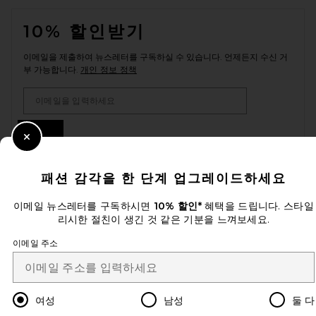
FOOTER
10% 할인받기
이메일을 제출하여 뉴스레터를 구독하실 수 있습니다. 언제든지 수신 거
부 가능합니다.
개인 정보 정책
Email Address
Sign Up
Close Modal
패션 감각을 한 단계 업그레이드하세요
ko
USD
Change Country Regions Preferences
이메일 뉴스레터를 구독하시면
10% 할인*
혜택을 드립니다. 스타일
리시한 절친이 생긴 것 같은 기분을 느껴보세요.
이메일 주소
개선에 도움을 주세요!
오늘 방문에 대한 설문 조사를 해주세요
Let's Go!
여성
남성
둘 다
고객센터