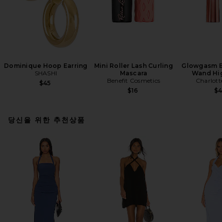
Dominique Hoop Earring
Mini Roller Lash Curling
Glowgasm B
SHASHI
Mascara
Wand Hig
Benefit Cosmetics
Charlott
$45
$16
$
당신을 위한 추천상품