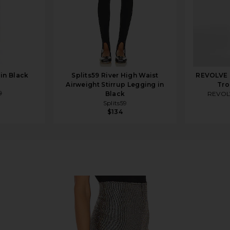
in Black
Splits59 River High Waist
REVOLVE 
Airweight Stirrup Legging in
Tro
9
Black
REVOL
Splits59
$134
sco Glitz