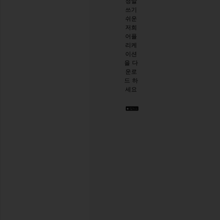
정말
10%
시작
쓰기
할인
하기
쉬운
받기
.
저희
스타
어플
일리
리케
시한
이션
절친
을 다
이 생
운로
긴 것
드 하
같아
세요
요. 언
제든
지 탈
퇴하
실 수
있습
니다.
Privacy Policy
이
메
일
회원가입
주
소