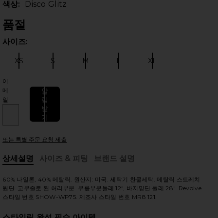
색상:
Disco Glitz
품절
사이즈:
사이
XS
S
M
L
XL
사이즈:
사이즈:
사이즈:
사이즈:
사이즈:
이
메
알
림
일
받
 슬라이드
기
또는 특별 주문 요청 제출
상세설명
사이즈 & 피팅
브랜드 설명
, Cu
60% 나일론, 40% 메탈릭. 원산지: 미국. 세탁기 찬물세탁. 메탈릭 스트레치
원단. 고무줄로 된 허리부분. 무릎부분둘레 12", 바지밑단 둘레 28". Revolve
스타일 번호 SHOW-WP75. 제조사 스타일 번호 MR8 121.
스타일링 완성 필수 아이템