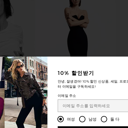
10% 할인받기
안녕, 잘생겼어!
10% 할인
신상품, 세일, 프로
터 이메일을 구독하세요!
이메일 주소
여성
남성
둘 다