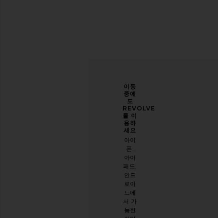
당신
개선
이동
의 스
할 수
중에
타일
있도
도
을 한
록 도
REVOLVE
층 업
와주
를 이
그레
세요
용하
이드
세요
오늘
하세
아이
방문
요
폰,
에 대
아이
이메
한 설
패드,
일 뉴
문 조
안드
스레
사를
로이
터를
해주
드에
구독
세요
서 가
하시
능한
면
설문