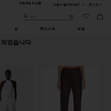
무료배송 & 반품
도움이 필요하세요?
로그인
펼치기 연락처
검색하기
즐겨찾기 아
검색
비주얼 서치
Ther
샵
핫리스트
세일
진되었습니다