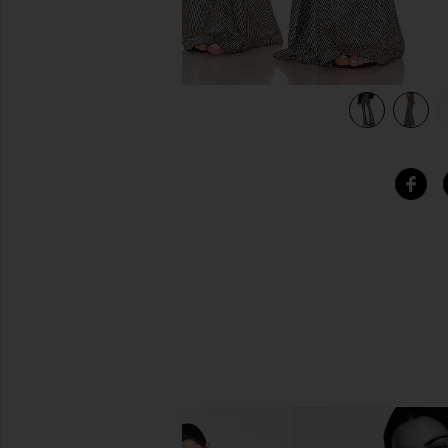
view 5 of 5 BAM BAM 벨 팬츠 in Disco Glitz