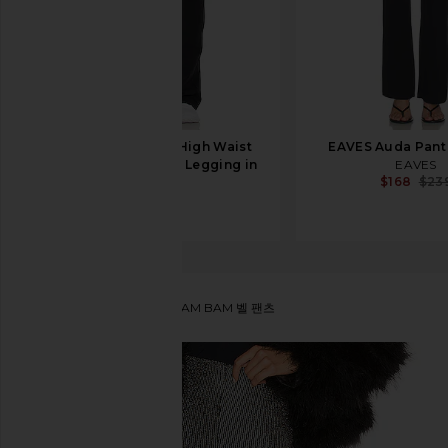
Splits59 Raquel High Waist
EAVES Auda Pant 
Supplex Flare 32” Legging in
EAVES
$168
$23
Black
Splits59
$118
Show Me Your Mumu
BAM BAM 벨 팬츠
찜상품Show Me Your Mumu Bam Bam Bell Pant in Di