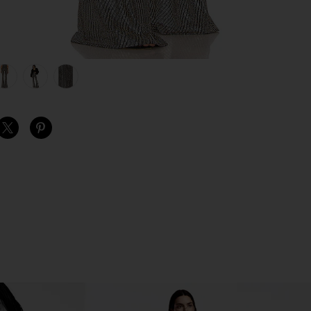
view 1 of 5 BAM BAM 벨 팬츠 in Disco Glitz
v
S
S
S