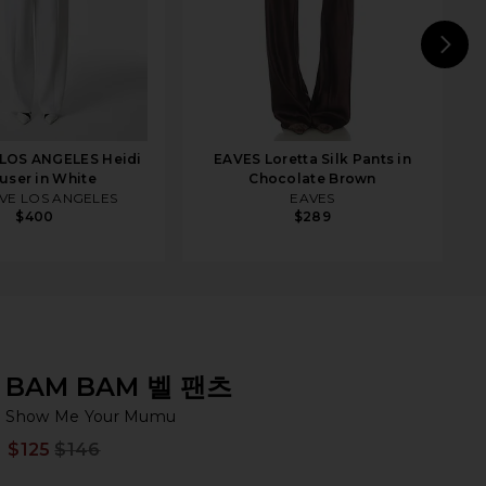
N
LOS ANGELES Heidi
EAVES Loretta Silk Pants in
user in White
Chocolate Brown
VE LOS ANGELES
EAVES
$400
$289
BAM BAM 벨 팬츠
Sh
bran
Show Me Your Mumu
$125
$146
Prev