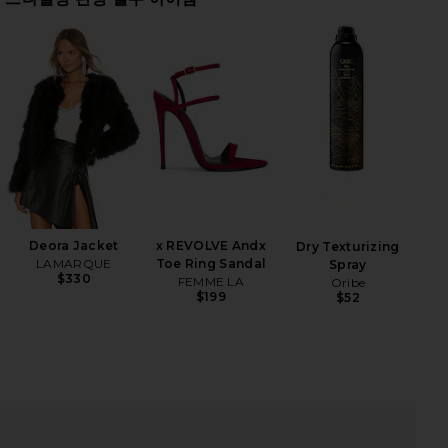
iew 2 of 5 BAM BAM 벨 팬츠 in Disco Glitz
view
HARE BAM BAM BELL PANT IN DISCO GLITZ ON FACE
HARE BAM BAM BELL PANT IN DISCO GLITZ ON TWIT
HARE BAM BAM BELL PANT IN DISCO GLITZ ON PINT
Deora Jacket
x REVOLVE Andx
Dry Texturizing
LAMARQUE
Toe Ring Sandal
Spray
$330
FEMME LA
Oribe
$199
$52