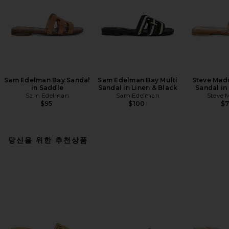
Sam Edelman Bay Sandal
Sam Edelman Bay Multi
Steve Mad
in Saddle
Sandal in Linen & Black
Sandal in
Sam Edelman
Sam Edelman
Steve 
$95
$100
$
당신을 위한 추천상품