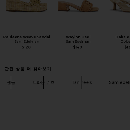
Pauleena Weave Sandal
Waylon Heel
Daksie
Sam Edelman
Sam Edelman
Dolce
$120
$140
$1
관련 상품 더 찾아보기
샌들
브라운 슈즈
Tan heels
Sam edel