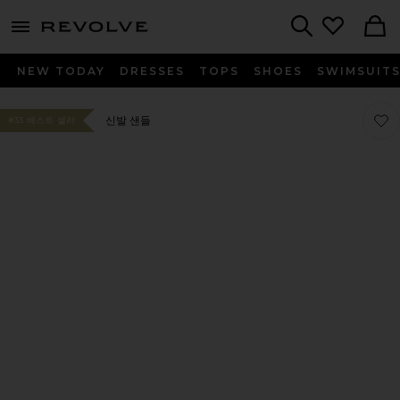
menu - shows more content
Revolve, Apparel & Fashion
Search
NEW TODAY
DRESSES
TOPS
SHOES
SWIMSUIT
찜상품
찜상품
신발 샌들
#33 베스트 셀러