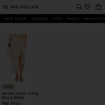
menu - shows more content
Revolve, Apparel & Fashion
Search
NEW TODAY
DRESSES
TOPS
SHOES
SWIMSUIT
컬렉션
ASTRA DASH 스카프
RAG & BONE
색상:
Beige