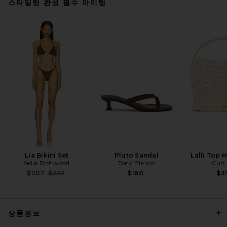
스타일링 완성 필수 아이템
petit moments Courchevel
Triangle Scarf in Black
petit moments
$70
Lia Bikini Set
Pluto Sandal
Lalli Top 
Selia Richwood
Tony Bianco
Cult
Previous price:
$207
$232
$160
$3
상품정보