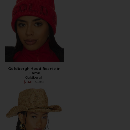
Goldbergh Hodd Beanie in
Flame
Goldbergh
전 가격:
$140
$189