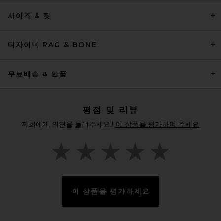
Goldbergh Fluffy Earwarmers
사이즈 & 핏
in Caramello
Goldbergh
전 가격:
$60
$119
디자이너 RAG & BONE
무료배송 & 반품
평점 및 리뷰
저희에게 의견을 들려주세요.!
이 상품을 평가하여 주세요
이 상품을 평가하세요
Trudon Cyrnos Room Spray
Trudon
$270