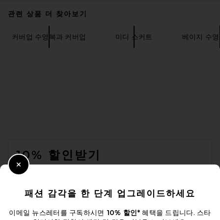
관련 상품 더 찾아보기
커버업 수영복과 커버업
미디 스커트
베이지 수영
FOOTER
10% 할인받기
VITRUVI Glow Diffuser in
Close Modal
이메일을 제출하여 뉴스레터를 구독하실 수 있습니다. 언제든지 수신 거
White
부 가능합니다.
개인 정보 정책
VITRUVI
패션 감각을 한 단계 업그레이드하세요
$65
Email Address
이메일 뉴스레터를 구독하시면
10% 할인*
혜택을 드립니다. 스타