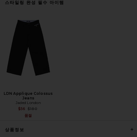
스타일링 완성 필수 아이템
Rag & Bone Classic Henley in
White
Rag & Bone
$178
LDN Applique Colossus
Jeans
Jaded London
Previous price:
$56
$180
품절
상품정보