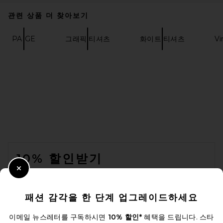
MM6 Maison Margiela
$420
관련 상품 더 찾아보기
PAIGE
그래픽 티셔츠
화이트 티셔츠
Vi
FOOTER
10% 할인받기
Close Modal
이메일을 제출하여 뉴스레터를 구독하실 수 있습니다. 언제든지 수신 거
Theory Bron Cotton Polo in
부 가능합니다.
개인 정보 정책
White
패션 감각을 한 단계 업그레이드하세요
Theory
Email Address
$95
이메일 뉴스레터를 구독하시면
10% 할인*
혜택을 드립니다. 스타