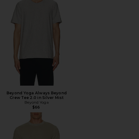
Beyond Yoga Always Beyond
Crew Tee 2.0 in Silver Mist
Beyond Yoga
$66