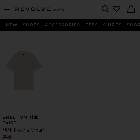
Revolve
menu - shows more content
Search
NEW
SHOES
ACCESSORIES
TEES
SHIRTS
SHO
SHELTON 셔츠
PAIGE
색상:
Mocha Cream
품절