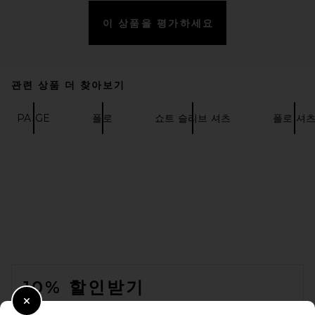
이 상품을 평가하세요
Polo Ralph Lauren Short
Sleeve Mesh Polo in
Canterbury Heather
Polo Ralph Lauren
관련 상품 더 찾아보기
$118
PAIGE
폴로
쇼트 슬리브 셔츠
폴로 셔
FOOTER
10% 할인받기
Close Modal
이메일을 제출하여 뉴스레터를 구독하실 수 있습니다. 언제든지 수신 거