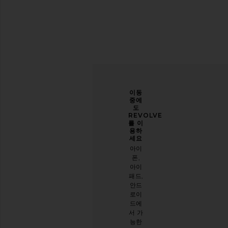
당신
개선
이동
의 스
할 수
중에
타일
있도
도
을 한
록 도
REVOLVE
층 업
와주
를 이
그레
세요
용하
이드
세요
오늘
하세
아이
방문
요
폰,
에 대
아이
이메
한 설
패드,
일 뉴
문 조
안드
스레
사를
로이
터를
해주
드에
구독
세요
서 가
하시
능한
면
설문