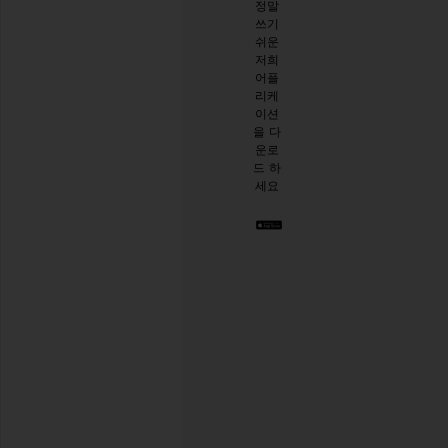
정말
10%
시작
쓰기
할인
하기
쉬운
받기
.
저희
스타
어플
일리
리케
시한
이션
절친
을 다
이 생
운로
긴 것
드 하
같아
세요
요. 언
제든
지 탈
퇴하
실 수
있습
니다.
Privacy Policy
이
메
일
회원가입
주
소