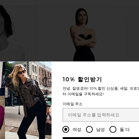
10% 할인받기
안녕, 잘생겼어!
10% 할인
신상품, 세일, 프로
터 이메일을 구독하세요!
이메일 주소
여성
남성
둘 다