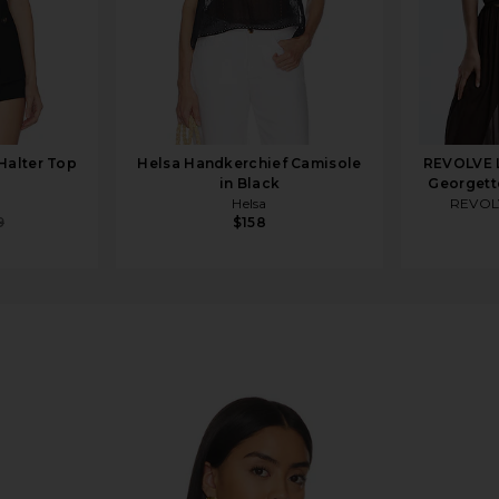
Halter Top
Helsa Handkerchief Camisole
REVOLVE 
in Black
Georgett
Helsa
REVOL
9
$158