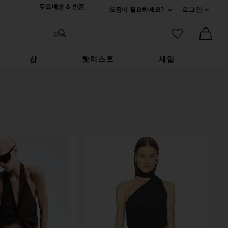
무료배송 & 반품
도움이 필요하세요?
로그인
펼치기 연락처
검색하기
즐겨찾기 아
검색
Ther
샵
핫리스트
세일