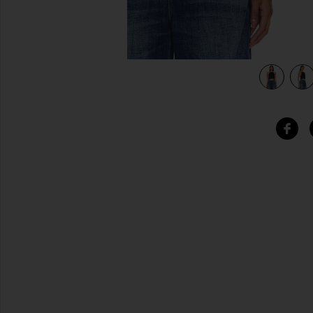
view 4 of 4 BRYNNE 탑 in Black