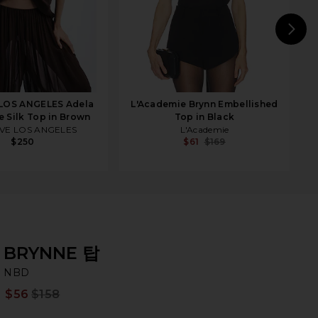
N
LOS ANGELES Adela
L'Academie Brynn Embellished
e Silk Top in Brown
Top in Black
VE LOS ANGELES
L'Academie
$250
$61
$169
BRYNNE 탑
N
bran
NBD
$56
$158
Prev