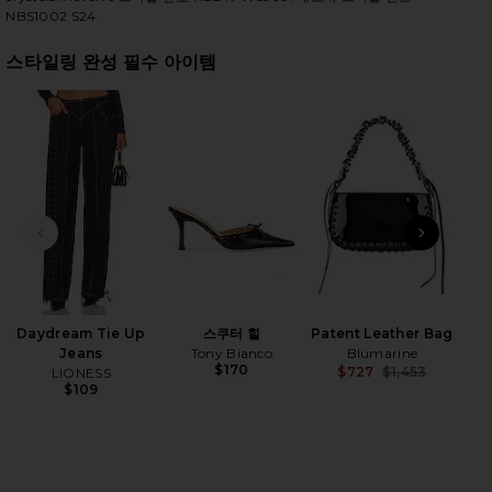
NBS1002 S24.
스타일링 완성 필수 아이템
iew 2 of 4 BRYNNE 탑 in Black
view
HARE BRYNNE TOP IN BLACK ON FACEBOOK (OPENS 
HARE BRYNNE TOP IN BLACK ON TWITTER (OPENS I
HARE BRYNNE TOP IN BLACK ON PINTEREST (OPENS
전 슬라이드
다음 
Ri
H
Daydream Tie Up
스쿠터 힐
Patent Leather Bag
Jeans
Tony Bianco
Blumarine
$170
$727
$1,453
LIONESS
Previ
$109