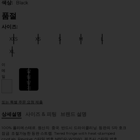
색상:
Black
품절
사이즈:
사이
XXS
XS
S
M
L
사이즈:
사이즈:
사이즈:
사이즈:
사이즈:
XL
사이즈:
이
메
알
 슬라이드
림
일
받
기
또는 특별 주문 요청 제출
상세설명
사이즈 & 피팅
브랜드 설명
, Cu
100% 폴리에스테르. 원산지: 중국. 반드시 드라이클리닝. 등판의 S자 호크
잠금. 조절가능한 등판 스트랩. Tiered fringe with heat-stamped
crystals. Revolve 스타일 번호 NBDR-WS960. 제조사 스타일 번호