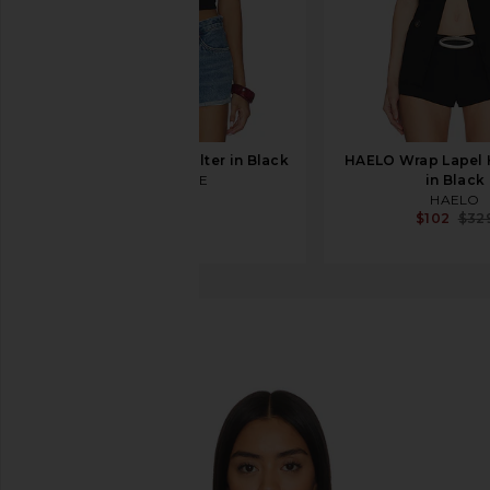
RE/DONE Sylvie Halter in Black
HAELO Wrap Lapel 
RE/DONE
in Black
$135
HAELO
$102
$32
NBD
BRYNNE 탑
찜상품NBD Brynne Top in Black