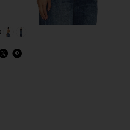
view 1 of 4 BRYNNE 탑 in Black
v
S
S
S