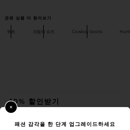
관련 상품 더 찾아보기
부츠
크림색 슈즈
Cowboy boots
Hunt
FOOTER
10% 할인받기
Close Modal
이메일을 제출하여 뉴스레터를 구독하실 수 있습니다. 언제든지 수신 거
부 가능합니다.
개인 정보 정책
패션 감각을 한 단계 업그레이드하세요
Email Address