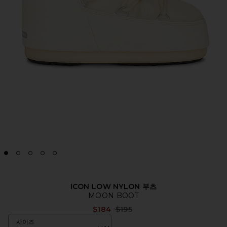
ICON LOW NYLON 부츠
MOON BOOT
Previous price:
$184
$195
사이즈