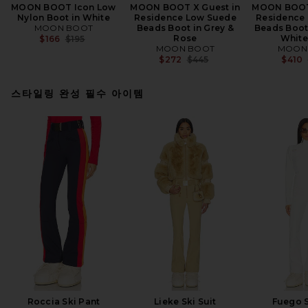
MOON BOOT Icon Low
MOON BOOT X Guest in
MOON BOOT 
Nylon Boot in White
Residence Low Suede
Residence
MOON BOOT
Beads Boot in Grey &
Beads Boot
Previous price:
Rose
White
$166
$195
MOON BOOT
MOON
Previous price:
$272
$445
$410
스타일링 완성 필수 아이템
Roccia Ski Pant
Lieke Ski Suit
Fuego S