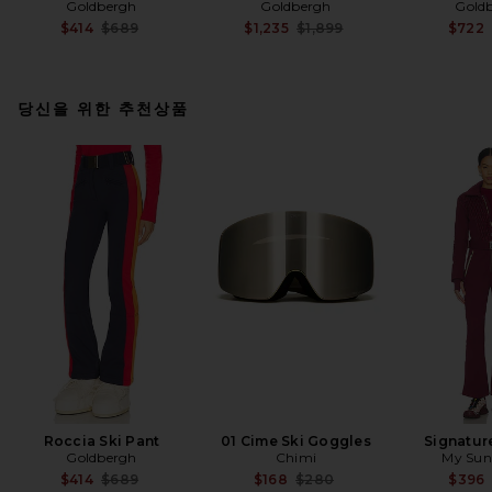
Goldbergh
Goldbergh
Gold
Previous price:
Previous price:
$414
$689
$1,235
$1,899
$722
당신을 위한 추천상품
Roccia Ski Pant
01 Cime Ski Goggles
Signature
Goldbergh
Chimi
My Sun
Previous price:
Previous price:
$414
$689
$168
$280
$396