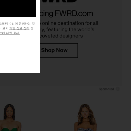
tricia Dress in Multi
Katie May Valerie Dress in English
ELLIATT
Garden
$230
Katie May
$268
뉴스레터 수신에 동의하는 것
. 보기
개인 정보 정책
캘
에 대한 공지.