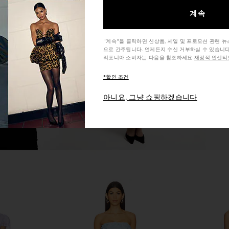
계속
ine Dress in
Amanda Uprichard Judie Romper in
ELLIATT Pa
f
Limoncello Print
les
Amanda Uprichard
$268
"계속"을 클릭하면 신상품, 세일 및 프로모션 관련 
으로 간주됩니다. 언제든지 수신 거부하실 수 있습니다
리포니아 소비자는 다음을 참조하세요
재정적 인센티브
*할인 조건
아니요, 그냥 쇼핑하겠습니다