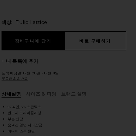
색상:
Tulip Lattice
 슬라이드
+ 내 목록에 추가
도착 예정일: 8 월 08일 - 8 월 11일
무료배송 & 반품
상세설명
사이즈 & 피팅
브랜드 설명
, Cu
97% 면, 3% 스판덱스
반드시 드라이클리닝
부분 안감
iew 2 of 3 SADIE 미니 원피스 in Tulip Lattice
view
숨겨진 옆면 지퍼잠금
바디에 스목 원단