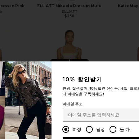
ress in Pink
ELLIATT Mikaela Dress in Multi
Katie May 
a
ELLIATT
$250
자세히 보기
10% 할인받기
안녕, 잘생겼어!
10% 할인
신상품, 세일, 프로
터 이메일을 구독하세요!
이메일 주소
여성
남성
둘 다