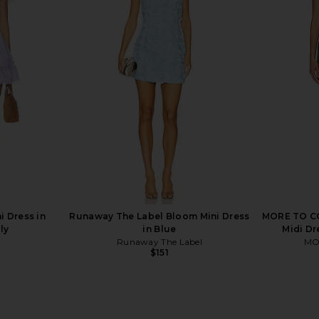
l Mini Dress
ELLIATT Trompe Dress in Pink
Montce 
ELLIATT
Ve
$200
mons
i Dress in
Runaway The Label Bloom Mini Dress
MORE TO CO
ly
in Blue
Midi Dr
Runaway The Label
MO
$151