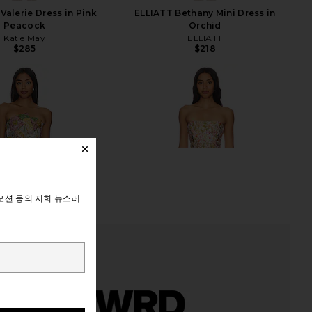
Valerie Dress in Pink
ELLIATT Bethany Mini Dress in
Peacock
Orchid
Katie May
ELLIATT
$285
$218
모션 등의 저희 뉴스레