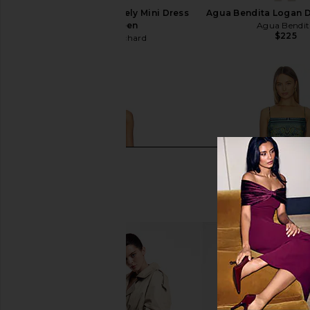
Amanda Uprichard Arely Mini Dress
Agua Bendita Logan D
in Dark Green
Agua Bendit
$225
Amanda Uprichard
$260