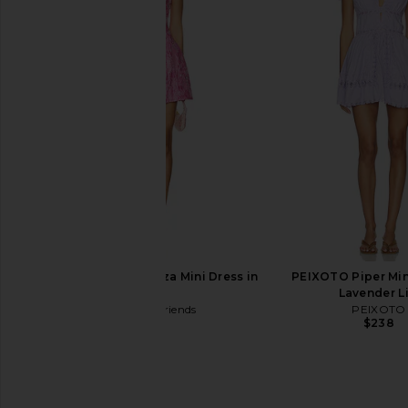
ELLIATT Stella Tulip Mini Dress in
For Love & Lemons Opa
Aquablue
in Gold
ELLIATT
For Love & Le
$318
$279
Lovers and Friends Liza Mini Dress in
PEIXOTO Piper Min
Pink
Lavender Li
Lovers and Friends
PEIXOTO
$228
$238