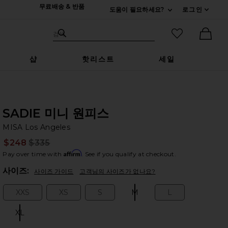
무료배송 & 반품
도움이 필요하세요?
로그인
펼치기 연락처
검색하기
즐겨찾기 아
검색
Ther
샵
핫리스트
세일
SADIE 미니 원피스
MI
bran
MISA Los Angeles
$248
$335
Prev
Affirm
Pay over time with
. See if you qualify at checkout.
Plea
사이즈:
사이즈 가이드
고객님의 사이즈가 없나요?
XXS
XS
S
M
L
Size:
Size:
Size:
Size:
Size:
XL
Size: