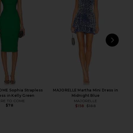
Devin Mini Dress in
ELLIATT Enchantment Dress in Multi
ronica Floral
ELLIATT
$260
Montce
$205
$218
Previous price:
NEXT
C
ME Sophia Strapless
MAJORELLE Martha Mini Dress in
ess in Kelly Green
Midnight Blue
RE TO COME
MAJORELLE
$78
$158
$188
Previ