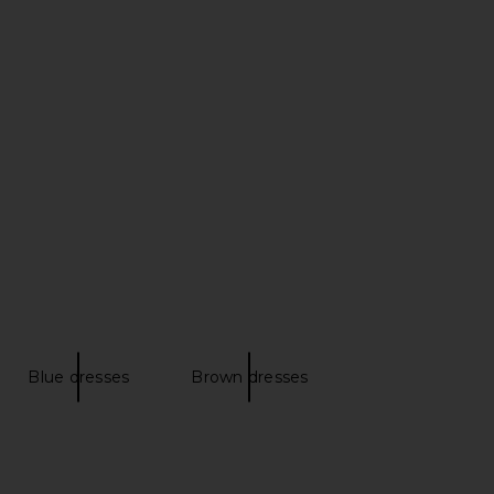
dy Strapless Mini Dress
Agua Bendita Stella Solstice Dress
lack Floral Multi
in Multicolor
ELLIATT
Agua Bendita
$235
$255
$283
Previous price:
Blue dresses
Brown dresses