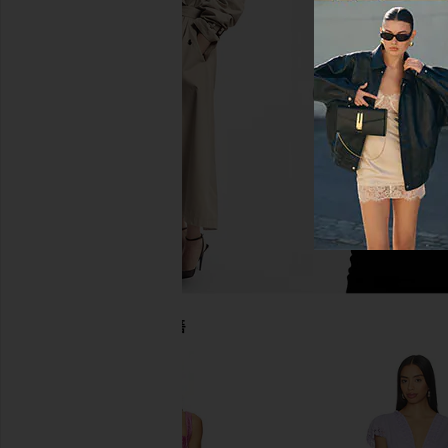
MISA Los Angeles Karine Dress in
MISA Los Angeles Max
Geo Sixty Three
Moss Scar
MISA Los Angeles
MISA Los Ange
$380
$330
당신을 위한 추천상품