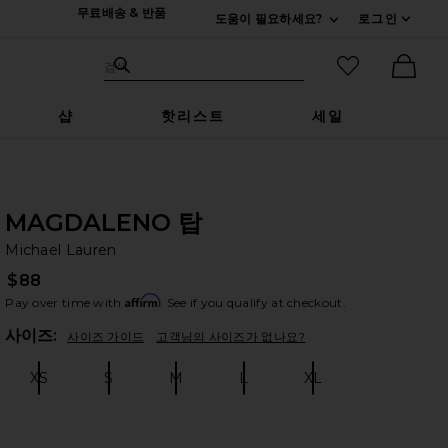
무료배송 & 반품
도움이 필요하세요?
로그인
펼치기 연락처
검색하기
즐겨찾기 아
검색
Ther
샵
핫리스트
세일
MAGDALENO 탑
Mi
bran
Michael Lauren
$88
Affirm
Pay over time with
. See if you qualify at checkout.
Plea
사이즈:
사이즈 가이드
고객님의 사이즈가 없나요?
XS
S
M
L
XL
Size:
Size:
Size:
Size:
Size: