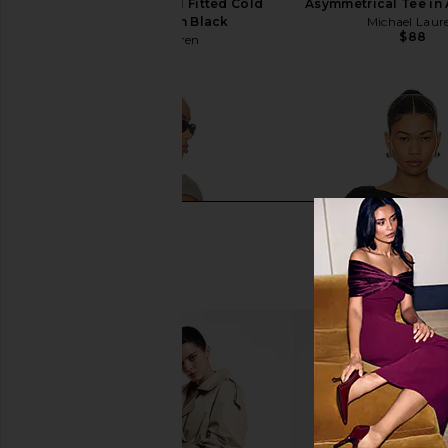
Sleeve Asymmetrical Fitted Cold
Asymmetrical Tee in 
Shoulder Top in Black
Michael Laur
$88
Michael Lauren
$88