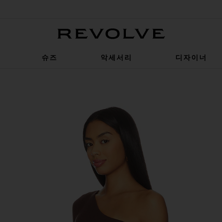
Revolve
슈즈
악세서리
디자이너
 Asymmetrical Cold Shoulder Top in Dark Brown