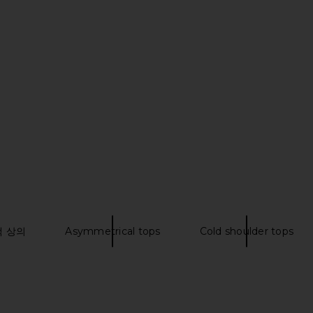
 Grey
Free People Looking Good Cami in
LIONESS Ori
Black
Free People
$48
 상의
Asymmetrical tops
Cold shoulder tops