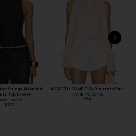
E Alisia Top in Brown
NIA Cleo Top in Oxblood
RE TO COME
NIA
$68
$68
NEXT
F
Dar
on Strings Attached
MORE TO COME Tilly Blouse in Pink
ess Top in Grey
MORE TO COME
$64
aded London
$100