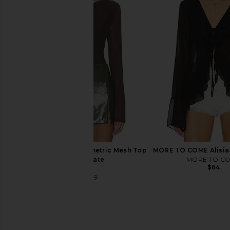
MORE TO COME Alisia Top in Mauve
Lovers and Friends K
MORE TO COME
Black
$68
Lovers and Fri
$128
Bardot Marisol Asymmetric Mesh Top
MORE TO COME Alisia 
in Chocolate
MORE TO C
$64
Bardot
$71
$109
Previous price: