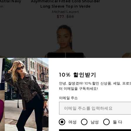
Astral Navy
Asymmetrical Fitted Cold Shoulder
en
Long Sleeve Top in Verde
Michael Lauren
$77
$88
Previous price:
자세히 보기
10% 할인받기
안녕, 잘생겼어!
10% 할인
신상품, 세일, 프로
터 이메일을 구독하세요!
이메일 주소
여성
남성
둘 다