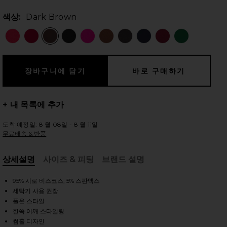
색상:
Dark Brown
 슬라이드
+ 내 목록에 추가
도착 예정일: 8 월 08일 - 8 월 11일
무료배송 & 반품
상세설명
사이즈 & 피팅
브랜드 설명
, Cu
95% 시로 비스코스, 5% 스판덱스
세탁기 사용 권장
풀온 스타일
iew 2 of 4 MAGDALENO 탑 in Dark Brown
vie
한쪽 어깨 스타일링
썸홀 디자인