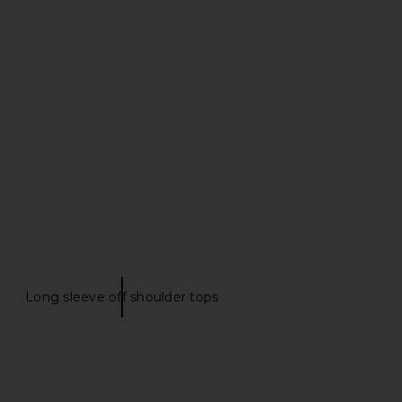
ginal Sin Dress in Onyx
Free People x Revolve Lacey In
LIONESS
Love Cami in Black
$69
Free People
$48
Long sleeve off shoulder tops