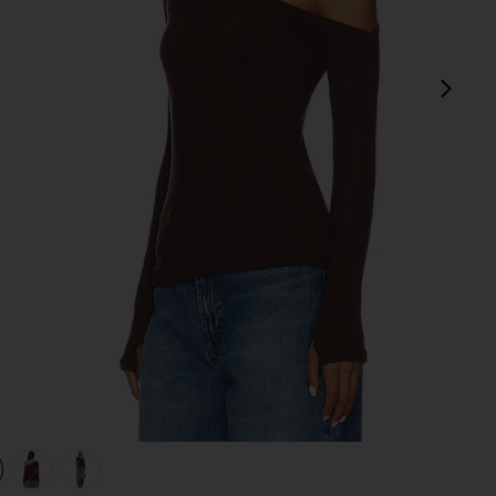
다음
view 1 of 4 MAGDALENO 탑 in Dark Brown
v