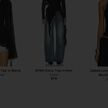
ylee Top in
SNDYS Nyah Bodysuit in Cream
MORE TO COM
SNDYS
MO
$88
ends
Top in Black
AFRM Doris Top in Noir
Jaded Lond
OME
AFRM
Backl
$78
J