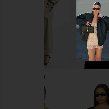
superdown Cecilia Top in Grey
AFRM Bria Essential 
superdown
AFRM
$56
$58
당신을 위한 추천상품