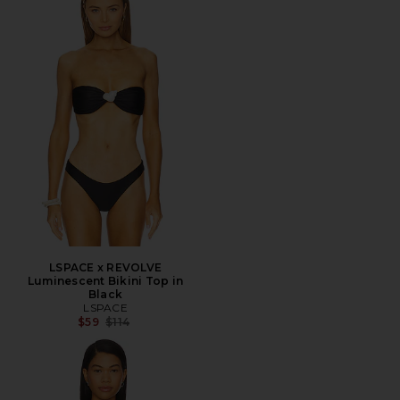
LSPACE x REVOLVE
Luminescent Bikini Top in
Black
LSPACE
전 가격:
$59
$114