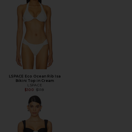
LSPACE Eco Ocean Rib Isa
Bikini Top in Cream
LSPACE
전 가격:
$100
$119