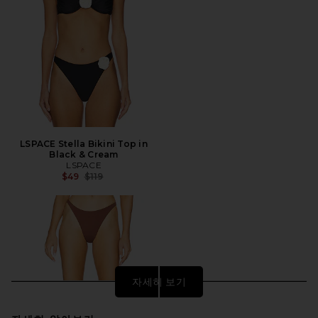
LSPACE Stella Bikini Top in
Black & Cream
LSPACE
전 가격:
$49
$119
자세히 보기