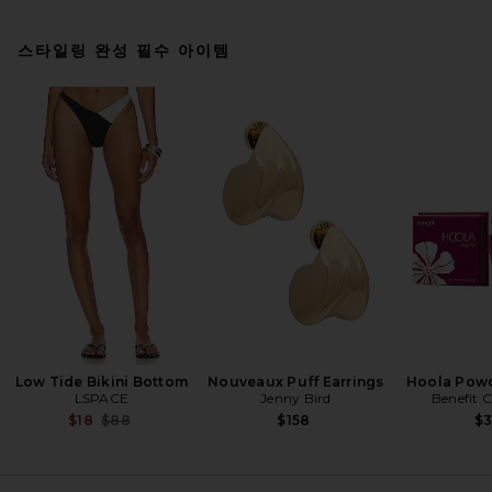
스타일링 완성 필수 아이템
LSPACE Taylor Bikini Top in
Black & Cream
LSPACE
전 가격:
$75
$88
Low Tide Bikini Bottom
Nouveaux Puff Earrings
Hoola Powd
LSPACE
Jenny Bird
Benefit 
Previous price:
$18
$88
$158
$