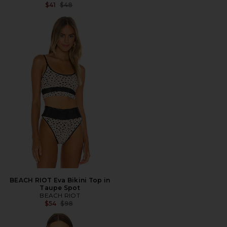
전 가격:
$41
$48
BEACH RIOT Eva Bikini Top in
Taupe Spot
BEACH RIOT
전 가격:
$54
$98