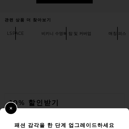
LSPACE Peyton Bikini Top in
Cosmo
LSPACE
전 가격:
$53
$114
관련 상품 더 찾아보기
LSPACE
비키니 수영복 탑 및 커버업
매칭 피스
FOOTER
10% 할인받기
Close Modal
이메일을 제출하여 뉴스레터를 구독하실 수 있습니다. 언제든지 수신 거
Runaway The Label Aruba
부 가능합니다.
개인 정보 정책
Side Tie Bikini Bottom in
패션 감각을 한 단계 업그레이드하세요
Lana Green
Email Address