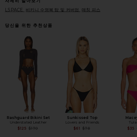
자세히 알아보기
LSPACE
비키니 수영복 탑 및 커버업
매칭 피스
당신을 위한 추천상품
LSPACE Leilani Bikini Bottom
in Cafe
LSPACE
전 가격:
$32
$88
Rashguard Bikini Set
Sunkissed Top
Mace
Understated Leather
Lovers and Friends
Tula
Previous price:
Previous price:
$125
$170
$61
$78
$35