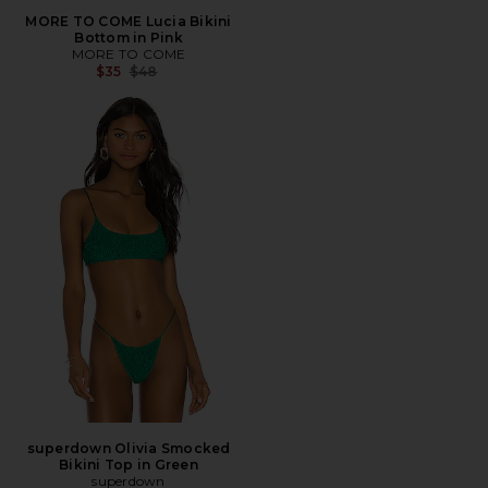
MORE TO COME Lucia Bikini
Bottom in Pink
MORE TO COME
전 가격:
$35
$48
superdown Olivia Smocked
Bikini Top in Green
superdown