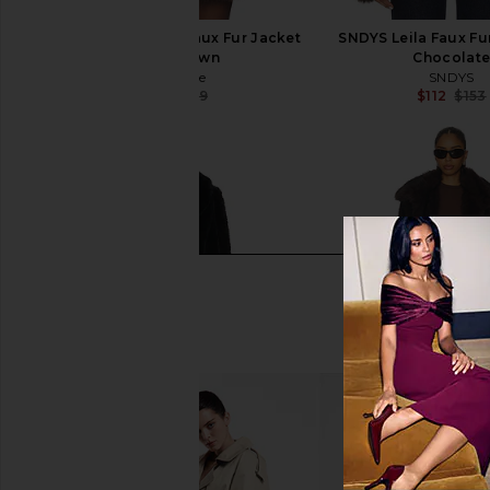
L'Academie Gamine Faux Fur Jacket
SNDYS Leila Faux Fur
in Dark Brown
Chocolat
L'Academie
SNDYS
$180
$399
$112
$153
Previous price: