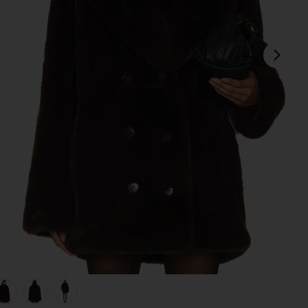
다음
view 1 of 5 WAINSCOTT FAUX FUR 자켓 in Brown
v