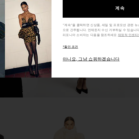
계속
r Coat in
WeWoreWhat Faux Fur Belted
AFRM Lisbon
e
Jacket in Black & Dark Brown
WeWoreWhat
"계속"을 클릭하면 신상품, 세일 및 프로모션 관련 
으로 간주됩니다. 언제든지 수신 거부하실 수 있습니다
7
$87
$348
Previous price:
Previous price:
리포니아 소비자는 다음을 참조하세요
재정적 인센티브
*할인 조건
아니요, 그냥 쇼핑하겠습니다