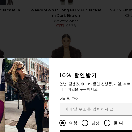
 Jacket in
WeWoreWhat Long Faux Fur Jacket
NBD x Emma
e
in Dark Brown
Cho
WeWoreWhat
$171
$328
Previous price:
Previous price:
자세히 보기
10% 할인받기
안녕, 잘생겼어!
10% 할인
신상품, 세일, 프로
터 이메일을 구독하세요!
이메일 주소
여성
남성
둘 다