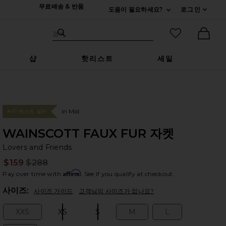
무료배송 & 반품
도움이 필요하세요?
로그인
펼치기 연락처
검색하기
즐겨찾기 아
검색
Ther
샵
핫리스트
세일
In Mid
#47 베스트 셀러
WAINSCOTT FAUX FUR 자켓
Lo
bran
Lovers and Friends
$159
$288
Prev
Affirm
Pay over time with
. See if you qualify at checkout.
Plea
사이즈:
사이즈 가이드
고객님의 사이즈가 없나요?
XXS
XS
S
M
L
Size:
Size:
Size:
Size:
Size: