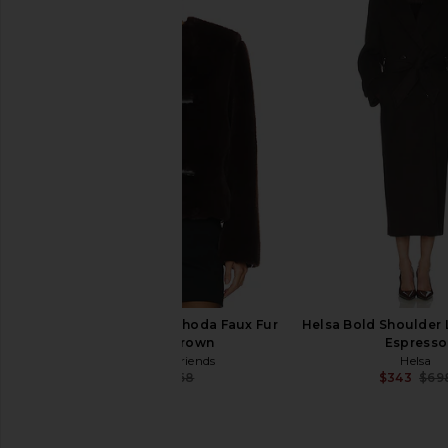
ELLIATT Lux Faux Fur Jacket in
NBD Nadia Long Coa
Black
NBD
$306
$35
ELLIATT
$278
Lovers and Friends Rhoda Faux Fur
Helsa Bold Shoulder 
Jacket in Brown
Espresso
Lovers and Friends
Helsa
$113
$268
$343
$69
Previous price: