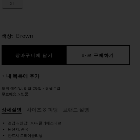
XL
Size:
 슬라이드
색상:
Brown
+ 내 목록에 추가
도착 예정일: 8 월 08일 - 8 월 11일
무료배송 & 반품
상세설명
사이즈 & 피팅
브랜드 설명
, Cu
겉감 & 안감:100% 폴리에스테르
iew 2 of 5 WAINSCOTT FAUX FUR 자켓 in Brown
vie
원산지: 중국
반드시 드라이클리닝