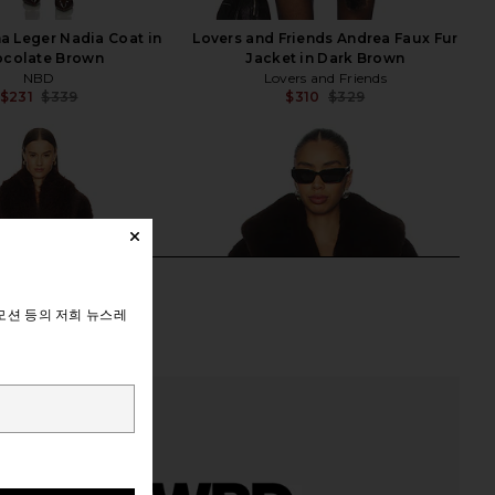
 Leger Nadia Coat in
Lovers and Friends Andrea Faux Fur
colate Brown
Jacket in Dark Brown
NBD
Lovers and Friends
$231
$339
$310
$329
Previous price:
Previ
모션 등의 저희 뉴스레