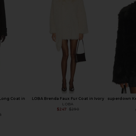
t in Black
L'Academie Gamine Faux Fur Jacket
HEARTLOOM 
in Beige
9
L'Academie
Previous price:
$156
$398
Previous price:
Long Coat in
LOBA Brenda Faux Fur Coat in Ivory
superdown Ke
LOBA
$247
$290
Previous price:
8
Previous price: