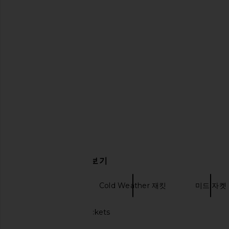
NBD Brooklyn Jacket in Black
SNDYS Leila Faux Fur
NBD
Cream
$156
$288
SNDYS
Previous price:
$138
$153
관련 상품 더 찾아보기
인조 퍼 자켓
Cold Weather 재킷
미드 자켓
White faux fur jackets