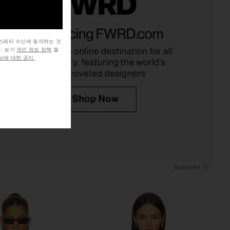
 Maxi Faux Fur Coat in
NBD Brooklyn Jacket in Brown
Java
NBD
$148
$289
AFRM
뉴스레터 수신에 동의하는 것
Previ
. 보기
개인 정보 정책
캘
$170
$308
Previous price:
에 대한 공지.