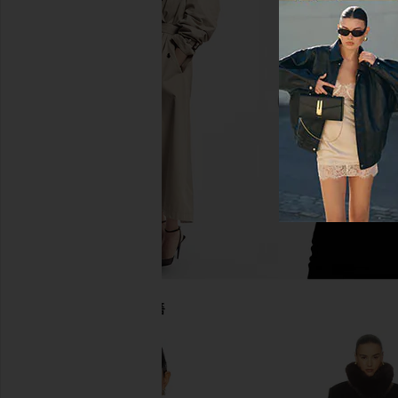
NBD Nadia Coat in Black
SNDYS Leila Faux Fu
NBD
Chocolat
$122
$328
SNDYS
Previous price:
$201
$24
당신을 위한 추천상품