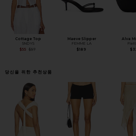
Cottage Top
Maeve Slipper
Alva M
SNDYS
FEMME LA
Flat
Previous price:
$55
$57
$189
$3
당신을 위한 추천상품