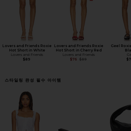
Lovers and Friends Roxie
Lovers and Friends Roxie
Geel Roxie
Hot Short in White
Hot Short in Cherry Red
Bl
Lovers and Friends
Lovers and Friends
Ge
Previous price:
$89
$76
$89
$
스타일링 완성 필수 아이템