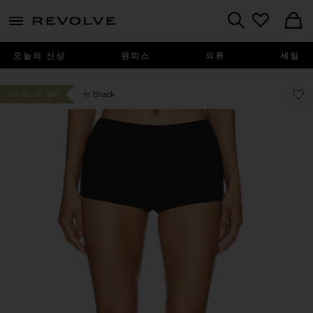
menu - shows more content
Revolve, Apparel & Fashion
Search
오늘의 신상
원피스
의류
세일
찜상품
찜상품
In Black
#32 베스트 셀러